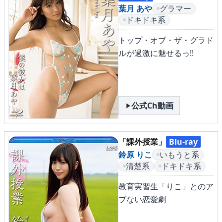
▶
更新情報
葉月 あや
グラマー
ドキドキ系
▶
個人情報保護について
トップ・オブ・ザ・グラド
▶
よくあるご質問
ルが過激に魅せるっ!!
▶
会社概要
▶
お問い合わせフォーム
公式Ch動画
「課外授業」
Blu-ray
鈴原 りこ
いもうと系
清楚系
ドキドキ系
教育実習生「りこ」とのア
ブない恋愛劇