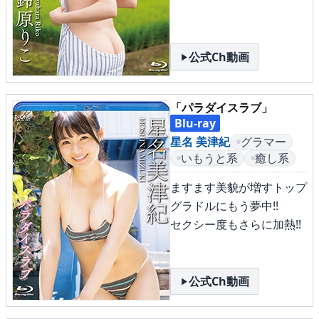
公式Ch動画
「パラダイスラブ」
Blu-ray
星名 美津紀
グラマー
いもうと系
癒し系
ますます美貌が増すトップ
グラドルにもう夢中!!
セクシー度もさらに加熱!!
公式Ch動画