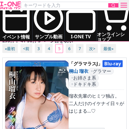
ブルーレイ一覧
新作
次回作
制作中
発売年月日
発売中
お問い合わせ
オンラインシ
サンプル動画
I-ONE TV
イベント情報
ョップ
295件中 41-50件 5ページ目を表示
«最初
<前
3
4
5
6
7
次>
最後»
TOP
「グラマラスJ」
Blu-ray
DVD
桐山 瑠衣
グラマー
お姉さま系
Blu-ray
ドキドキ系
瑠衣先輩のヒミツ独占。
サンプル動画
二人だけのイケナイ日々が
はじまる…♡
イベント情報
アイドル一覧