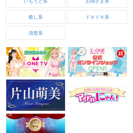
いもうと系
お姉さま系
癒し系
ドキドキ系
清楚系