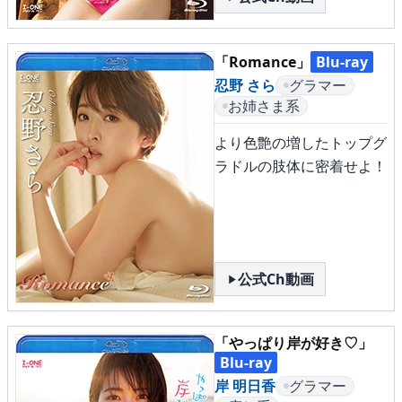
「Romance」
Blu-ray
忍野 さら
グラマー
お姉さま系
より色艶の増したトップグ
ラドルの肢体に密着せよ！
公式Ch動画
「やっぱり岸が好き♡」
Blu-ray
岸 明日香
グラマー