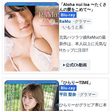
「Aloha nui loa 〜たくさ
んの愛をこめて〜」
Blu-ray
RaMu
グラマー
いもうと系
元気ハツラツ娘RaMuの最
新作は、本人以上に元気な
Hカップに注目!!
公式Ch動画
「ひらりーTIME」
Blu-ray
平田 梨奈
グラマー
ひらりーがグラビア界に本