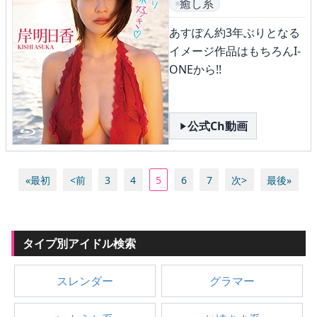
癒し系
あすぽん約3年ぶりとなる
イメージ作品はもちろんI-
ONEから!!
公式Ch動画
«最初
<前
3
4
5
6
7
次>
最後»
タイプ別アイドル検索
スレンダー
グラマー