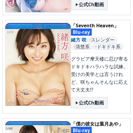
公式Ch動画
メニュー
「Seventh Heaven」
Blu-ray
▶
発売中
緒方 咲
スレンダー
清楚系
ドキドキ系
▶
新作
グラビア摩天楼に忍び寄る
▶
次回作
ドキドキハラハラな試練。
受けの美学とは言うけれ
▶
制作中
ど、咲ちゃんそんなに応え
て大丈夫!?
▶
発売年月日
公式Ch動画
ご利用ガイド
「僕の彼女は葉月あや」
Blu-ray