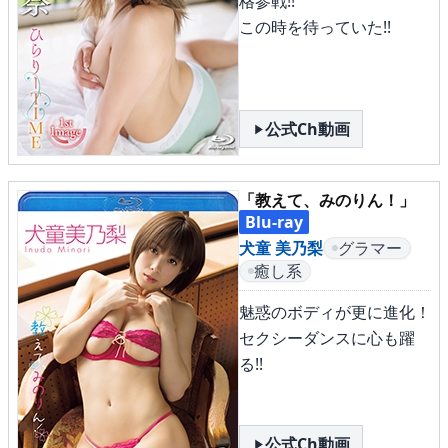
格参戦!!
この時を待っていた!!
公式Ch動画
「教えて、みのりん！」
Blu-ray
犬童 美乃梨
グラマー
癒し系
魅惑のボディが更に進化！
セクシーダンスに心も躍
る!!
公式Ch動画