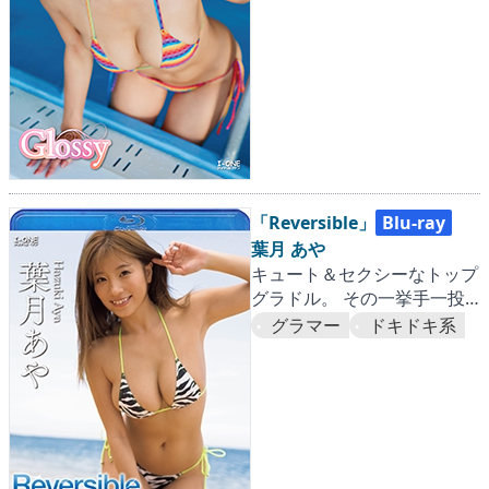
「Reversible」
Blu-ray
葉月 あや
キュート＆セクシーなトップ
グラドル。 その一挙手一投
足から目が離せない
グラマー
ドキドキ系