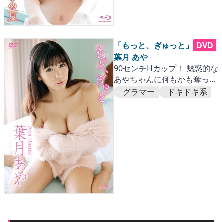
「もっと、ぎゅっと」
DVD
葉月 あや
90センチHカップ！ 魅惑的な
あやちゃんに何もかも奪って
ほしいです！！
グラマー
ドキドキ系