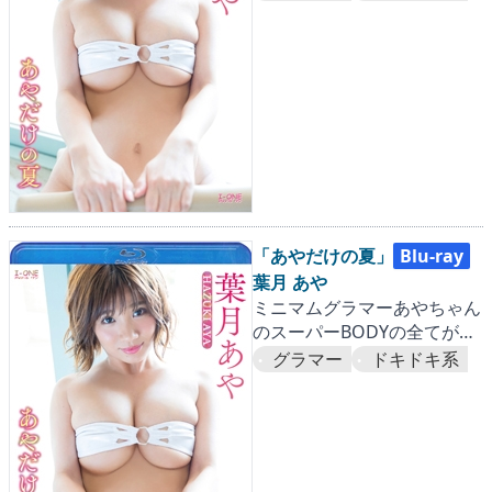
「あやだけの夏」
Blu-ray
葉月 あや
ミニマムグラマーあやちゃん
のスーパーBODYの全てがコ
コに！！
グラマー
ドキドキ系