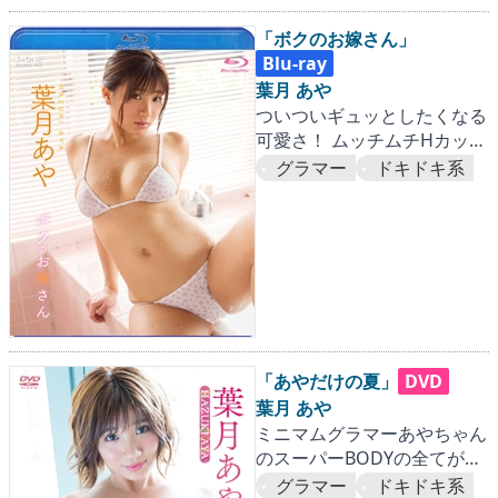
「ボクのお嫁さん」
Blu-ray
葉月 あや
ついついギュッとしたくなる
可愛さ！ ムッチムチHカップ
なあやちゃんが奥様に！？
グラマー
ドキドキ系
「あやだけの夏」
DVD
葉月 あや
ミニマムグラマーあやちゃん
のスーパーBODYの全てがコ
コに！！
グラマー
ドキドキ系