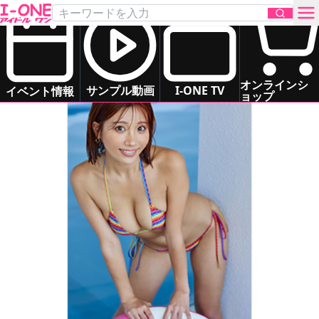
葉月 あや
Hazuki Aya
グラマー
ドキドキ系
お問い合わせ
オンラインシ
サンプル動画
I-ONE TV
イベント情報
ョップ
TOP
DVD
Blu-ray
サンプル動画
イベント情報
アイドル一覧