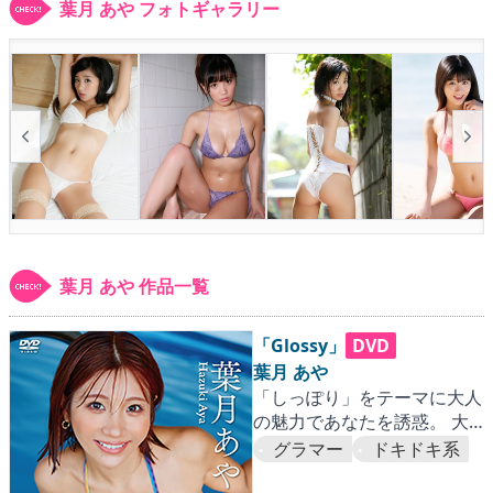
▶
更新情報
葉月 あや フォトギャラリー
▶
個人情報保護について
▶
よくあるご質問
▶
会社概要
▶
お問い合わせフォーム
葉月 あや 作品一覧
「Glossy」
DVD
葉月 あや
「しっぽり」をテーマに大人
の魅力であなたを誘惑。 大
胆さと繊細さが重なり合うG
グラマー
ドキドキ系
カップグラマラスラヴァー。