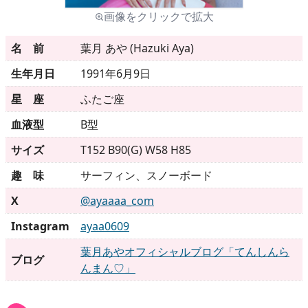
画像をクリックで拡大
メニュー
名 前
葉月 あや (Hazuki Aya)
生年月日
1991年6月9日
▶
発売中
星 座
ふたご座
▶
新作
血液型
B型
サイズ
T152 B90(G) W58 H85
▶
次回作
趣 味
サーフィン、スノーボード
▶
制作中
X
@ayaaaa_com
▶
発売年月日
Instagram
ayaa0609
葉月あやオフィシャルブログ「てんしんら
ブログ
んまん♡」
ご利用ガイド