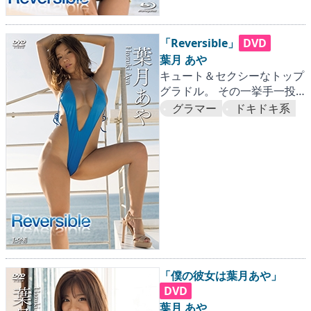
「Reversible」
DVD
葉月 あや
キュート＆セクシーなトップ
グラドル。 その一挙手一投
足から目が離せない
グラマー
ドキドキ系
「僕の彼女は葉月あや」
DVD
葉月 あや