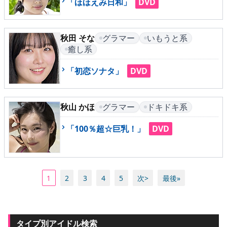
「ほほえみ日和」
DVD
秋田 そな
グラマー
いもうと系
癒し系
「初恋ソナタ」
DVD
秋山 かほ
グラマー
ドキドキ系
「100％超☆巨乳！」
DVD
1
2
3
4
5
次>
最後»
タイプ別アイドル検索