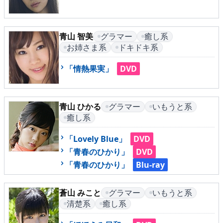
▶
更新情報
▶
個人情報保護について
青山 智美
グラマー
癒し系
お姉さま系
ドキドキ系
▶
よくあるご質問
「情熱果実」
DVD
▶
会社概要
▶
お問い合わせフォーム
青山 ひかる
グラマー
いもうと系
癒し系
「Lovely Blue」
DVD
「青春のひかり」
DVD
「青春のひかり」
Blu-ray
蒼山 みこと
グラマー
いもうと系
清楚系
癒し系