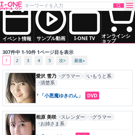
「グラマー」の アイドル一覧
あ
か
さ
た
な
は
すべて（五十音順）
お問い合わせ
オンラインシ
ま
や
ら
わ
サンプル動画
I-ONE TV
イベント情報
ョップ
307件中 1-10件 1ページ目を表示
TOP
1
2
3
4
5
次>
最後»
DVD
愛沢 雪乃
グラマー
いもうと系
清楚系
Blu-ray
「小悪魔ゆきのん」
DVD
サンプル動画
イベント情報
相原 美咲
スレンダー
グラマー
お姉さま系
アイドル一覧