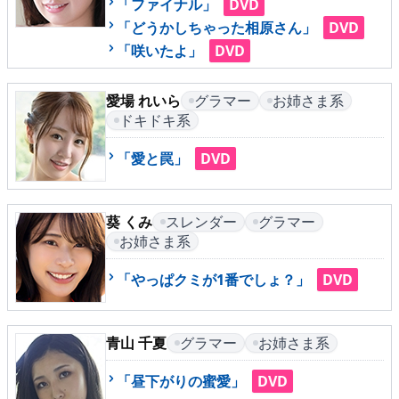
「ファイナル」
DVD
「どうかしちゃった相原さん」
DVD
「咲いたよ」
DVD
メニュー
愛場 れいら
グラマー
お姉さま系
▶
発売中
ドキドキ系
▶
新作
「愛と罠」
DVD
▶
次回作
葵 くみ
スレンダー
グラマー
▶
制作中
お姉さま系
「やっぱクミが1番でしょ？」
DVD
▶
発売年月日
青山 千夏
グラマー
お姉さま系
ご利用ガイド
「昼下がりの蜜愛」
DVD