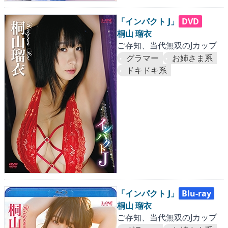
「インパクト J」
DVD
桐山 瑠衣
ご存知、当代無双のJカップ
グラマー
お姉さま系
ドキドキ系
「インパクト J」
Blu-ray
桐山 瑠衣
ご存知、当代無双のJカップ