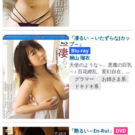
「凄るい ～いたずらなJカッ
プ～」
Blu-ray
桐山 瑠衣
天使のような～、悪魔の巨乳
～♪ 百花繚乱、変幻自在、め
くるめくJカップの嵐！
グラマー
お姉さま系
ドキドキ系
「艶るい～En-Rui」
DVD