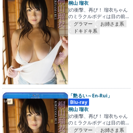
桐山 瑠衣
Jの衝撃、再び！ 瑠衣ちゃん
のミラクルボディは目の前
だ！！
グラマー
お姉さま系
ドキドキ系
「艶るい～En-Rui」
Blu-ray
桐山 瑠衣
Jの衝撃、再び！ 瑠衣ちゃん
のミラクルボディは目の前
だ！！
グラマー
お姉さま系