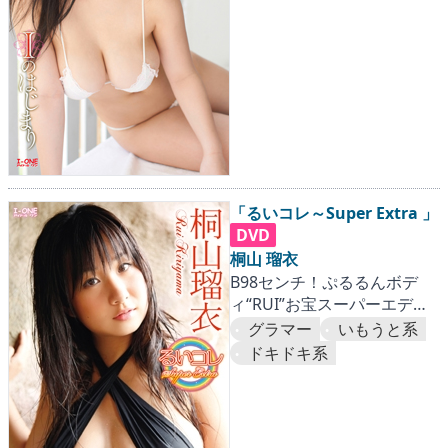
「るいコレ～Super Extra 」
DVD
桐山 瑠衣
B98センチ！ぷるるんボデ
ィ“RUI”お宝スーパーエディ
ション！
グラマー
いもうと系
ドキドキ系