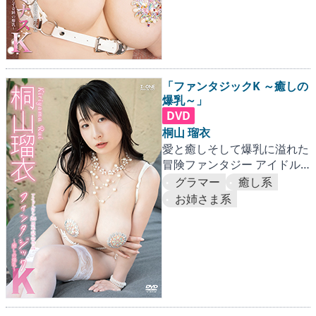
「ファンタジックK ～癒しの
爆乳～」
DVD
桐山 瑠衣
愛と癒しそして爆乳に溢れた
冒険ファンタジー アイドル
ワン25周年記念の連続作品第
グラマー
癒し系
2弾！！
お姉さま系