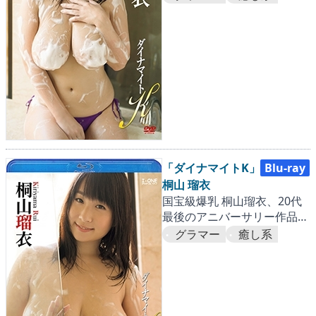
トが激揺れ!!
「ダイナマイトK」
Blu-ray
桐山 瑠衣
国宝級爆乳 桐山瑠衣、20代
最後のアニバーサリー作品！
進化した大迫力Kカップバス
グラマー
癒し系
トが激揺れ!!