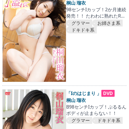
桐山 瑠衣
98センチIカップ！2か月連続
発売！！ たわわに熟れたRUI
にとことん迫った第一弾。
グラマー
お姉さま系
『国内篇』
ドキドキ系
「Iのはじまり 」
DVD
桐山 瑠衣
B98センチIカップ！ぷるるん
ボディが止まらない！！
グラマー
ドキドキ系