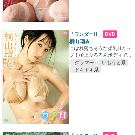
「ワンダーH 」
DVD
桐山 瑠衣
こぼれ落ちそうな柔乳Hカッ
プ！極上ぷるるんボディで絶
好調！！
グラマー
いもうと系
ドキドキ系