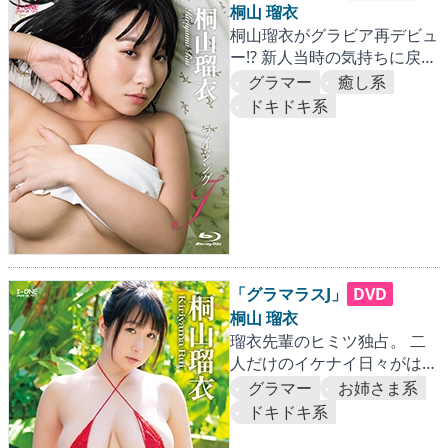
桐山 瑠衣
桐山瑠衣がグラビア再デビュ
ー!? 新人当時の気持ちに戻っ
てセクシーポーズを連発！
グラマー
癒し系
ドキドキ系
「グラマラスJ」
DVD
桐山 瑠衣
瑠衣先輩のヒミツ独占。 二
人だけのイケナイ日々がはじ
まる…♡
グラマー
お姉さま系
ドキドキ系