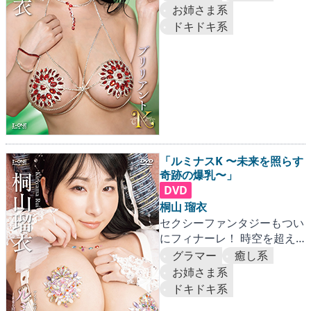
お姉さま系
ドキドキ系
「ルミナスK 〜未来を照らす
奇跡の爆乳〜」
DVD
桐山 瑠衣
セクシーファンタジーもつい
にフィナーレ！ 時空を超え
たKカップバストが大変なこ
グラマー
癒し系
とに！！
お姉さま系
ドキドキ系