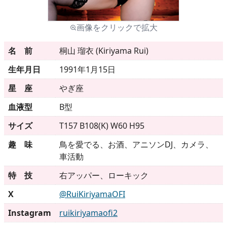
画像をクリックで拡大
メニュー
名 前
桐山 瑠衣 (Kiriyama Rui)
▶
発売中
生年月日
1991年1月15日
▶
新作
星 座
やぎ座
血液型
B型
▶
次回作
サイズ
T157 B108(K) W60 H95
▶
制作中
趣 味
鳥を愛でる、お酒、アニソンDJ、カメラ、
車活動
▶
発売年月日
特 技
右アッパー、ローキック
X
@RuiKiriyamaOFI
ご利用ガイド
Instagram
ruikiriyamaofi2