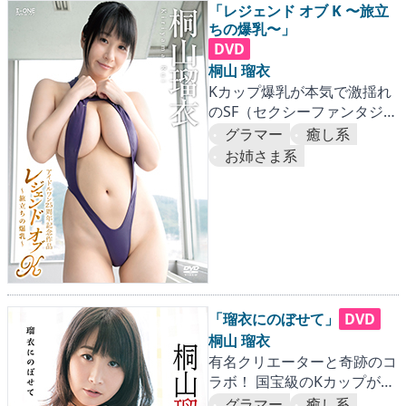
「レジェンド オブ K 〜旅立
ちの爆乳〜」
DVD
桐山 瑠衣
Kカップ爆乳が本気で激揺れ
のSF（セクシーファンタジ
ー）IV！ アイドルワン25周
グラマー
癒し系
年記念の連続作品第一弾！！
お姉さま系
「瑠衣にのぼせて」
DVD
桐山 瑠衣
有名クリエーターと奇跡のコ
ラボ！ 国宝級のKカップがぷ
るんぷるんに弾けまくる！
グラマー
癒し系