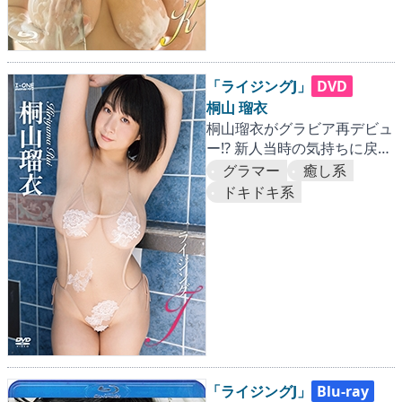
「ライジングJ」
DVD
桐山 瑠衣
桐山瑠衣がグラビア再デビュ
ー!? 新人当時の気持ちに戻っ
てセクシーポーズを連発！
グラマー
癒し系
ドキドキ系
「ライジングJ」
Blu-ray