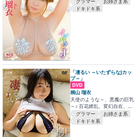
グラマー
お姉さま系
ドキドキ系
「凄るい ～いたずらなJカッ
プ～」
DVD
桐山 瑠衣
天使のような～、悪魔の巨乳
～♪ 百花繚乱、変幻自在、め
くるめくJカップの嵐！
グラマー
お姉さま系
ドキドキ系