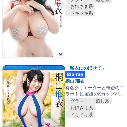
お姉さま系
ドキドキ系
「瑠衣にのぼせて」
Blu-ray
桐山 瑠衣
有名クリエーターと奇跡のコ
ラボ！ 国宝級のKカップがぷ
るんぷるんに弾けまくる！
グラマー
癒し系
お姉さま系
ドキドキ系