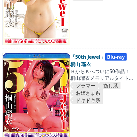
「50th Jewel」
Blu-ray
桐山 瑠衣
ＨからＫへついに50作品！
桐山瑠衣メモリアルタイトル
がI-ONEからリリース!!
グラマー
癒し系
お姉さま系
ドキドキ系