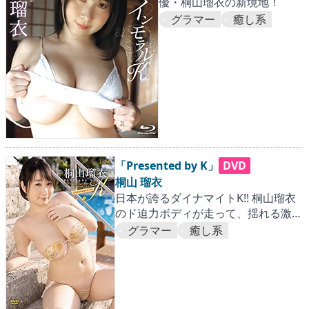
優・桐山瑠衣の新境地！
グラマー
癒し系
「Presented by K」
DVD
桐山 瑠衣
日本が誇るダイナマイトK!! 桐山瑠衣
のド迫力ボディが走って、揺れる激震
作！
グラマー
癒し系