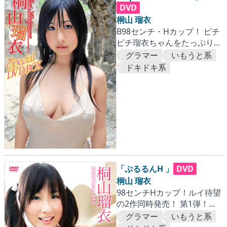
DVD
桐山 瑠衣
B98センチ・Hカップ！ ピチ
ピチ瑠衣ちゃんをたっぷり堪
能165分！
グラマー
いもうと系
ドキドキ系
「ぷるるんH 」
DVD
桐山 瑠衣
98センチHカップ！ルイ待望
の2作同時発売！ 第1弾！ぷ
るるんボディ、フル稼
グラマー
いもうと系
働！！…『海外王道篇』