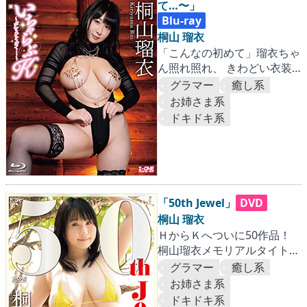
て…〜」
Blu-ray
桐山 瑠衣
「こんなの初めて」瑠衣ちゃ
ん照れ照れ、 きわどい衣装
で弄ばれる爆乳Kカップ！
グラマー
癒し系
お姉さま系
ドキドキ系
「50th Jewel」
DVD
桐山 瑠衣
ＨからＫへついに50作品！
桐山瑠衣メモリアルタイトル
がI-ONEからリリース!!
グラマー
癒し系
お姉さま系
ドキドキ系