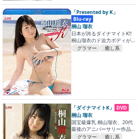
「Presented by K」
Blu-ray
桐山 瑠衣
日本が誇るダイナマイトK!!
桐山瑠衣のド迫力ボディが走
って、揺れる激震作！
グラマー
癒し系
「ダイナマイトK」
DVD
桐山 瑠衣
国宝級爆乳 桐山瑠衣、20代
最後のアニバーサリー作品！
進化した大迫力Kカップバス
グラマー
癒し系