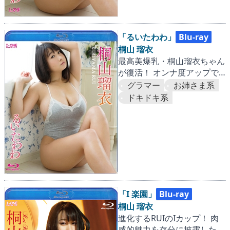
「るいたわわ」
Blu-ray
桐山 瑠衣
最高美爆乳・桐山瑠衣ちゃん
が復活！ オンナ度アップで
愛がぎっしりユッサユサ！！
グラマー
お姉さま系
ドキドキ系
「I 楽園」
Blu-ray
桐山 瑠衣
進化するRUIのIカップ！ 肉
感的魅力を存分に披露した第