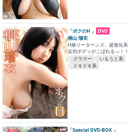
「ボクのH 」
DVD
桐山 瑠衣
H娘リーターンズ。超進化系
反則ボディがこぼれるっ！！
グラマー
いもうと系
ドキドキ系
「Special DVD-BOX 」