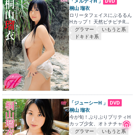
「メルティH 」
DVD
桐山 瑠衣
ロリータフェイスにぷるるん
Hカップ！ 天然ピチピチRUI
に大接近！！
グラマー
いもうと系
ドキドキ系
「ジューシーH 」
DVD
桐山 瑠衣
今が旬！ぷりぷりプリティH
カップ少女、オトナチャレン
ジ！
グラマー
いもうと系