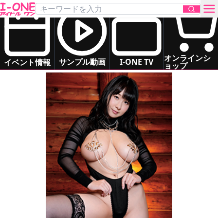
桐山 瑠衣
Kiriyama Rui
グラマー
いもうと系
癒し系
お姉さま系
お問い合わせ
ドキドキ系
オンラインシ
サンプル動画
I-ONE TV
イベント情報
ョップ
TOP
DVD
Blu-ray
サンプル動画
イベント情報
アイドル一覧