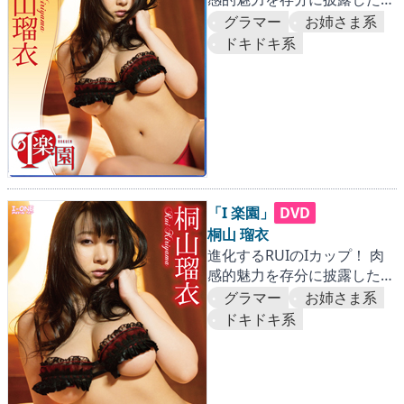
二弾。『海外篇』
グラマー
お姉さま系
ドキドキ系
「I 楽園」
DVD
桐山 瑠衣
進化するRUIのIカップ！ 肉
感的魅力を存分に披露した第
二弾。『海外篇』
グラマー
お姉さま系
ドキドキ系