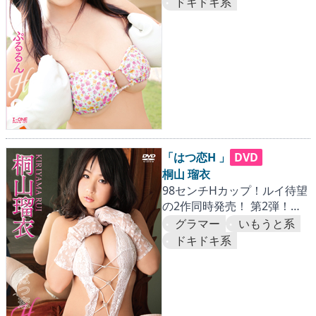
ドキドキ系
「はつ恋H 」
DVD
桐山 瑠衣
98センチHカップ！ルイ待望
の2作同時発売！ 第2弾！理
想のGFに密着・愛着…『国内
グラマー
いもうと系
情緒篇』
ドキドキ系