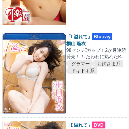
「I 溢れて」
Blu-ray
桐山 瑠衣
98センチIカップ！2か月連続
発売！！ たわわに熟れたRUI
にとことん迫った第一弾。
グラマー
お姉さま系
『国内篇』
ドキドキ系
「I 溢れて」
DVD