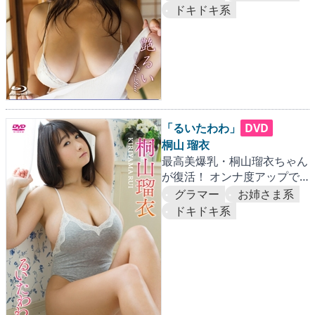
ドキドキ系
「るいたわわ」
DVD
桐山 瑠衣
最高美爆乳・桐山瑠衣ちゃん
が復活！ オンナ度アップで
愛がぎっしりユッサユサ！！
グラマー
お姉さま系
ドキドキ系