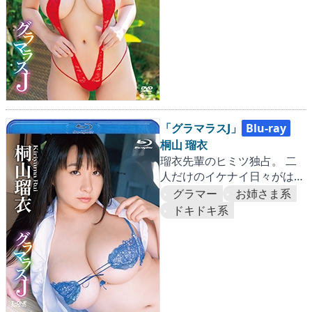
「グラマラスJ」
Blu-ray
桐山 瑠衣
瑠衣先輩のヒミツ独占。 二
人だけのイケナイ日々がはじ
まる…♡
グラマー
お姉さま系
ドキドキ系