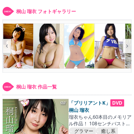
▶
更新情報
桐山 瑠衣 フォトギャラリー
▶
個人情報保護について
▶
よくあるご質問
▶
会社概要
▶
お問い合わせフォーム
桐山 瑠衣 作品一覧
「ブリリアントK」
DVD
桐山 瑠衣
瑠衣ちゃん60本目のメモリア
ル作品！ 108センチバストも
盛大にセレブレーション!!
グラマー
癒し系