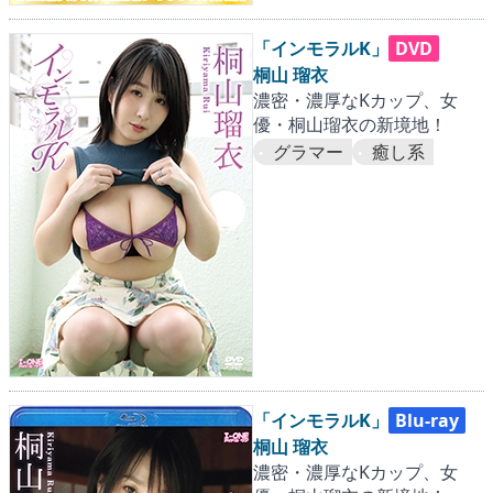
「インモラルK」
DVD
桐山 瑠衣
濃密・濃厚なKカップ、女
優・桐山瑠衣の新境地！
グラマー
癒し系
「インモラルK」
Blu-ray
桐山 瑠衣
濃密・濃厚なKカップ、女