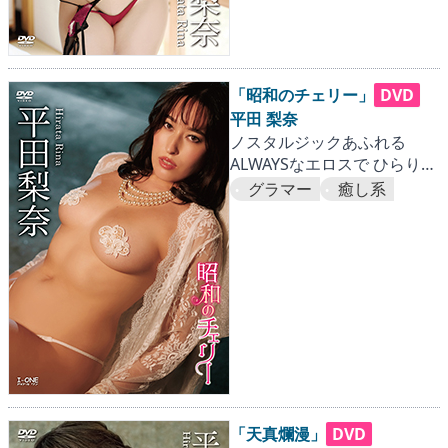
「昭和のチェリー」
DVD
平田 梨奈
ノスタルジックあふれる
ALWAYSなエロスで ひらりー
の“えろりー”が爆発！
グラマー
癒し系
「天真爛漫」
DVD