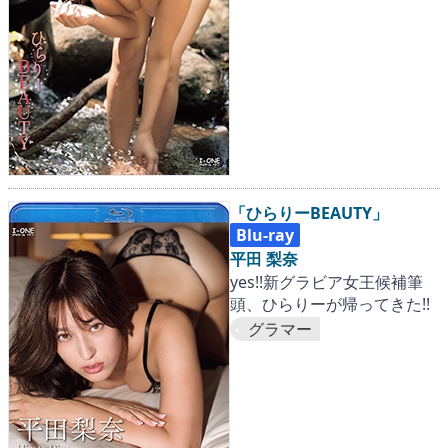
「ひらりーBEAUTY」
Blu-ray
平田 梨奈
yes!!新グラビア女王候補筆
頭、ひらりーが帰ってきた!!
グラマー