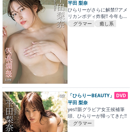
平田 梨奈
ひらりーがさらに解禁!?アメ
リカンボディ炸裂!! 今年もグ
ラビア界の話題を独り占め。
グラマー
癒し系
「ひらりーBEAUTY」
DVD
平田 梨奈
yes!!新グラビア女王候補筆
頭、ひらりーが帰ってきた!!
グラマー