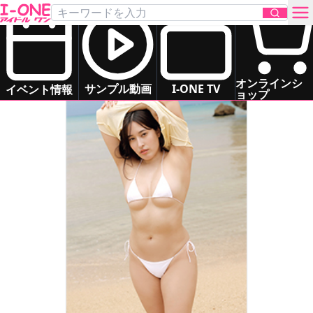
平田 梨奈
Hirata Rina
グラマー
癒し系
お問い合わせ
オンラインシ
サンプル動画
I-ONE TV
イベント情報
ョップ
TOP
DVD
Blu-ray
サンプル動画
イベント情報
アイドル一覧