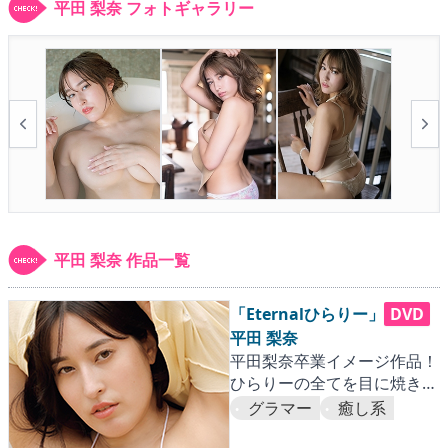
▶
更新情報
平田 梨奈 フォトギャラリー
▶
個人情報保護について
▶
よくあるご質問
▶
会社概要
▶
お問い合わせフォーム
平田 梨奈 作品一覧
「Eternalひらりー」
DVD
平田 梨奈
平田梨奈卒業イメージ作品！
ひらりーの全てを目に焼き付
けてください！！
グラマー
癒し系