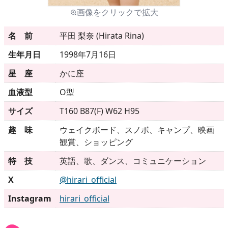
画像をクリックで拡大
メニュー
名 前
平田 梨奈 (Hirata Rina)
生年月日
1998年7月16日
▶
発売中
星 座
かに座
▶
新作
血液型
O型
サイズ
T160 B87(F) W62 H95
▶
次回作
趣 味
ウェイクボード、スノボ、キャンプ、映画
▶
制作中
観賞、ショッピング
特 技
英語、歌、ダンス、コミュニケーション
▶
発売年月日
X
@hirari_official
Instagram
hirari_official
ご利用ガイド