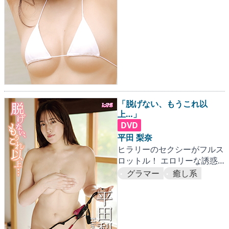
「脱げない、もうこれ以
上…」
DVD
平田 梨奈
ヒラリーのセクシーがフルス
ロットル！ エロリーな誘惑
で平田梨奈の新境地が開け
グラマー
癒し系
る!!