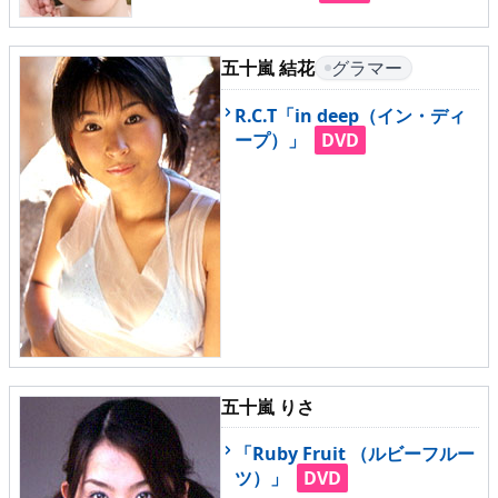
▶
更新情報
▶
個人情報保護について
五十嵐 結花
グラマー
▶
よくあるご質問
R.C.T「in deep（イン・ディ
ープ）」
DVD
▶
会社概要
▶
お問い合わせフォーム
五十嵐 りさ
「Ruby Fruit （ルビーフルー
ツ）」
DVD