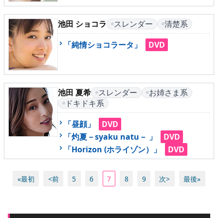
池田 ショコラ
スレンダー
清楚系
「純情ショコラータ」
DVD
池田 夏希
スレンダー
お姉さま系
ドキドキ系
「昼顔」
DVD
「灼夏－syaku natu－ 」
DVD
「Horizon (ホライゾン）」
DVD
«最初
<前
5
6
7
8
9
次>
最後»