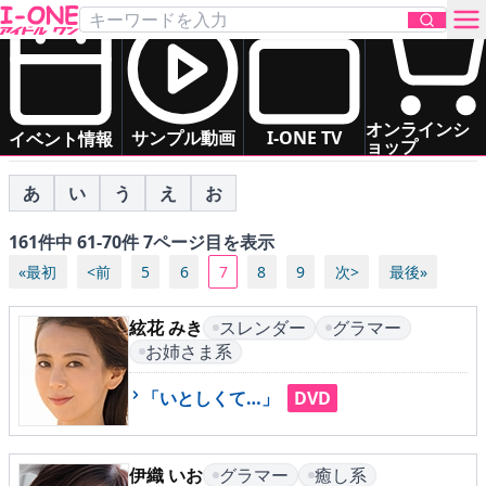
アイドル一覧
すべて（五十音順）
か
さ
た
な
は
あ
お問い合わせ
オンラインシ
ま
や
ら
わ
サンプル動画
I-ONE TV
イベント情報
ョップ
TOP
あ
い
う
え
お
161件中 61-70件 7ページ目を表示
DVD
«最初
<前
5
6
7
8
9
次>
最後»
Blu-ray
絃花 みき
スレンダー
グラマー
お姉さま系
サンプル動画
「いとしくて…」
DVD
イベント情報
伊織 いお
グラマー
癒し系
アイドル一覧