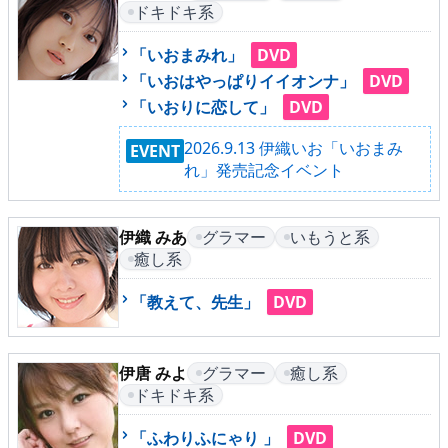
ドキドキ系
「いおまみれ」
DVD
メニュー
「いおはやっぱりイイオンナ」
DVD
「いおりに恋して」
DVD
▶
発売中
2026.9.13 伊織いお「いおまみ
EVENT
れ」発売記念イベント
▶
新作
▶
次回作
伊織 みあ
グラマー
いもうと系
癒し系
▶
制作中
「教えて、先生」
DVD
▶
発売年月日
伊唐 みよ
グラマー
癒し系
ご利用ガイド
ドキドキ系
「ふわりふにゃり 」
DVD