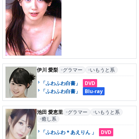
伊川 愛梨
グラマー
いもうと系
「ふわふわ白書」
DVD
「ふわふわ白書」
Blu-ray
池田 愛恵里
グラマー
いもうと系
癒し系
「ふわふわ＊あえりん 」
DVD