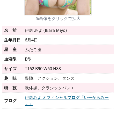
メニュー
画像をクリックで拡大
名 前
伊唐 みよ (Ikara Miyo)
▶
発売中
生年月日
6月4日
▶
新作
星 座
ふたご座
▶
次回作
血液型
B型
サイズ
T162 B90 W60 H88
▶
制作中
趣 味
殺陣、アクション、ダンス
▶
発売年月日
特 技
軟体操、クラシックバレエ
伊唐みよ オフィシャルブログ「いーからみー
ブログ
ご利用ガイド
よ」