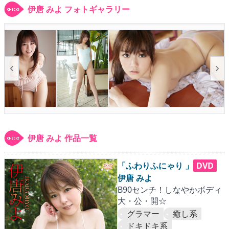
▶
更新情報
伊唐 みよ フォトギャラリー
▶
個人情報保護について
▶
よくあるご質問
▶
会社概要
▶
お問い合わせフォーム
伊唐 みよ 作品一覧
「ふわりふにゃり 」
DVD
伊唐 みよ
B90センチ！しなやかボディ
大・公・開☆
グラマー
癒し系
ドキドキ系