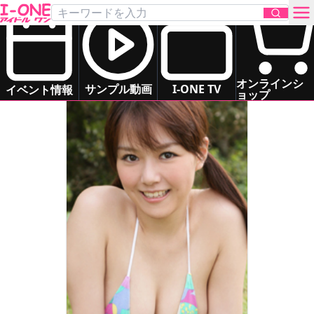
伊唐 みよ
Ikara Miyo
グラマー
癒し系
ドキドキ系
お問い合わせ
オンラインシ
サンプル動画
I-ONE TV
イベント情報
ョップ
TOP
DVD
Blu-ray
サンプル動画
イベント情報
アイドル一覧