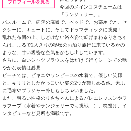
プロフィールを見る
今回のメインコスチュームは
「ランジェリー」。
メニュー
バスルームで、病院の廃墟で、ベッドで、お部屋でと、セ
クシーに、キュートに、そしてドラマティックに挑発！
▶
発売中
乱れた布団の上、しどけない浴衣姿で転げまわるりさちゃ
んは、まるで2人きりの秘密のお泊り旅行に来ているかの
▶
新作
ような、甘い親密な空気をかもし出しています。
さらに、白いシャツブラウスをはだけて行くシーンでの艶
▶
次回作
やかな表情は必見！
ビーチでは、ビキニやワンピースの水着で、優しい笑顔
▶
制作中
と、キリリとしたかっこいい姿の2つが楽しめる他、素肌
に毛布やブラジャー外しもしちゃいました。
▶
発売年月日
また、明るい性格のりさちゃんによるバレエレッスンやフ
ラフープ（水着やランジェリーでも挑戦！）、枕投げ、イ
ンタビューなど見所も満載です。
ご利用ガイド