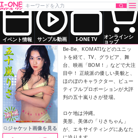
五十嵐 りさ
「Ruby Fruit （ルビーフルーツ）」
DVD
お問い合わせ
オンラインシ
あま～い誘惑…完熟ガールRISA
サンプル動画
I-ONE TV
イベント情報
ョップ
Be-Be、KOMATIなどのユニッ
TOP
トを経て、TV、グラビア、舞
台、映画「BOM！」などで大注
DVD
目中！ 正統派の優しい美貌と、
ほのぼのキャラクター、ビュー
Blu-ray
ティフルプロポーションが大評
判の五十嵐りさが登場。
サンプル動画
ロケ地は沖縄。
イベント情報
美形、美体の「りさちゃん」
ジャケット画像を見る
が、エキサイティングにあなた
アイドル一覧
に迫ります。