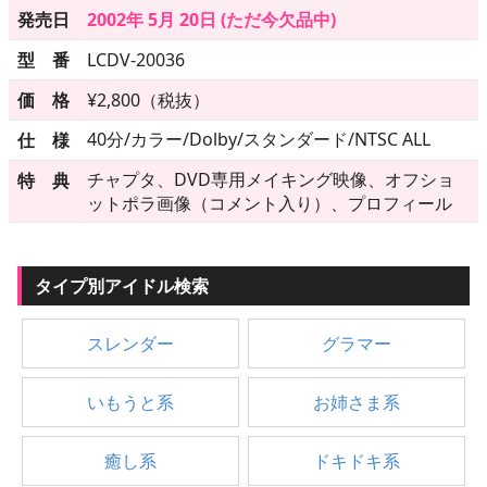
▶
更新情報
発売日
2002年 5月 20日 (ただ今欠品中)
▶
個人情報保護について
型 番
LCDV-20036
価 格
¥2,800（税抜）
▶
よくあるご質問
40分/カラー/Dolby/スタンダード/NTSC ALL
仕 様
▶
会社概要
チャプタ、DVD専用メイキング映像、オフショ
特 典
ットポラ画像（コメント入り）、プロフィール
▶
お問い合わせフォーム
タイプ別アイドル検索
スレンダー
グラマー
いもうと系
お姉さま系
癒し系
ドキドキ系