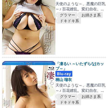
天使のような～、悪魔の巨乳
～♪ 百花繚乱、変幻自在、め
くるめくJカップの嵐！
グラマー
お姉さま系
ドキドキ系
「凄るい ～いたずらなJカッ
プ～」
Blu-ray
桐山 瑠衣
天使のような～、悪魔の巨乳
～♪ 百花繚乱、変幻自在、め
くるめくJカップの嵐！
グラマー
お姉さま系
ドキドキ系