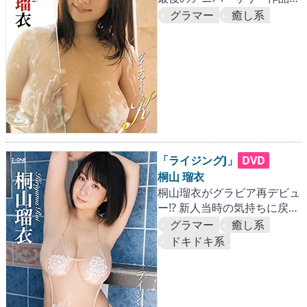
進化した大迫力Kカップバス
グラマー
癒し系
トが激揺れ!!
「ライジングJ」
DVD
桐山 瑠衣
桐山瑠衣がグラビア再デビュ
ー!? 新人当時の気持ちに戻っ
てセクシーポーズを連発！
グラマー
癒し系
ドキドキ系