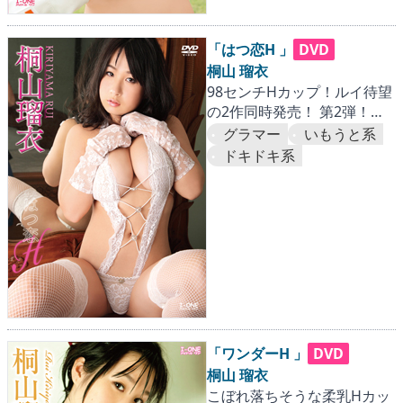
「はつ恋H 」
DVD
桐山 瑠衣
98センチHカップ！ルイ待望
の2作同時発売！ 第2弾！理
想のGFに密着・愛着…『国内
グラマー
いもうと系
情緒篇』
ドキドキ系
「ワンダーH 」
DVD
桐山 瑠衣
こぼれ落ちそうな柔乳Hカッ