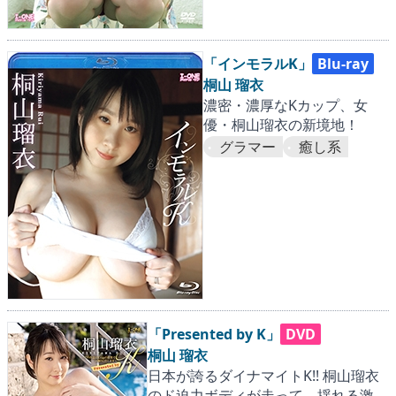
「インモラルK」
Blu-ray
桐山 瑠衣
濃密・濃厚なKカップ、女
優・桐山瑠衣の新境地！
グラマー
癒し系
「Presented by K」
DVD
桐山 瑠衣
日本が誇るダイナマイトK!! 桐山瑠衣
のド迫力ボディが走って、揺れる激震