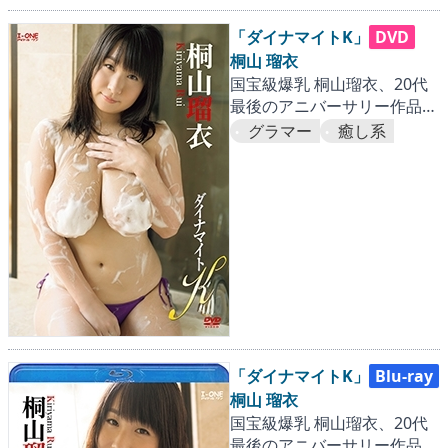
「ダイナマイトK」
DVD
桐山 瑠衣
国宝級爆乳 桐山瑠衣、20代
最後のアニバーサリー作品！
進化した大迫力Kカップバス
グラマー
癒し系
トが激揺れ!!
「ダイナマイトK」
Blu-ray
桐山 瑠衣
国宝級爆乳 桐山瑠衣、20代
最後のアニバーサリー作品！