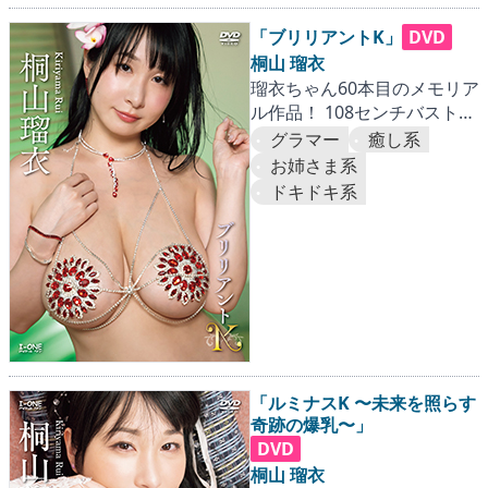
▶
更新情報
「ブリリアントK」
DVD
▶
個人情報保護について
桐山 瑠衣
瑠衣ちゃん60本目のメモリア
▶
よくあるご質問
ル作品！ 108センチバストも
盛大にセレブレーション!!
グラマー
癒し系
▶
会社概要
お姉さま系
ドキドキ系
▶
お問い合わせフォーム
「ルミナスK 〜未来を照らす
奇跡の爆乳〜」
DVD
桐山 瑠衣