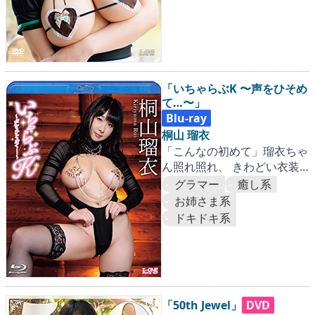
「いちゃらぶK 〜声をひそめ
て…〜」
Blu-ray
桐山 瑠衣
「こんなの初めて」瑠衣ちゃ
ん照れ照れ、 きわどい衣装
で弄ばれる爆乳Kカップ！
グラマー
癒し系
お姉さま系
ドキドキ系
「50th Jewel」
DVD