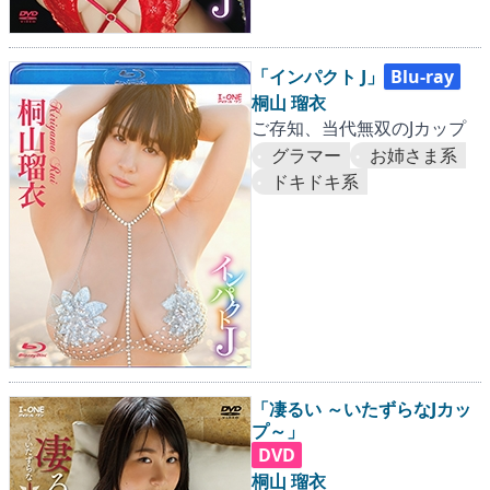
「インパクト J」
Blu-ray
桐山 瑠衣
ご存知、当代無双のJカップ
グラマー
お姉さま系
ドキドキ系
「凄るい ～いたずらなJカッ
プ～」
DVD
桐山 瑠衣