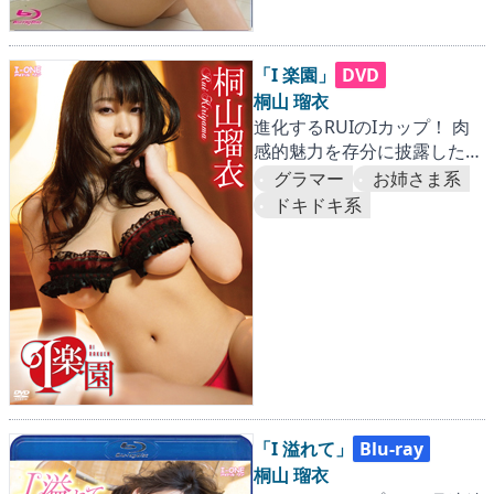
「I 楽園」
DVD
桐山 瑠衣
進化するRUIのIカップ！ 肉
感的魅力を存分に披露した第
二弾。『海外篇』
グラマー
お姉さま系
ドキドキ系
「I 溢れて」
Blu-ray
桐山 瑠衣