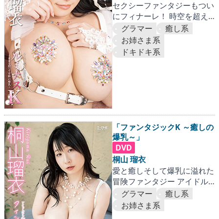
セクシーファンタジーもつい
にフィナーレ！ 時空を超え
たKカップバストが大変なこ
グラマー
癒し系
とに！！
お姉さま系
ドキドキ系
「ファンタジックK ～癒しの
爆乳～」
DVD
桐山 瑠衣
愛と癒しそして爆乳に溢れた
冒険ファンタジー アイドル
ワン25周年記念の連続作品第
グラマー
癒し系
2弾！！
お姉さま系