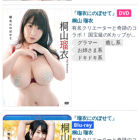
「瑠衣にのぼせて」
DVD
桐山 瑠衣
有名クリエーターと奇跡のコ
ラボ！ 国宝級のKカップがぷ
るんぷるんに弾けまくる！
グラマー
癒し系
お姉さま系
ドキドキ系
「瑠衣にのぼせて」
Blu-ray
桐山 瑠衣
有名クリエーターと奇跡のコ