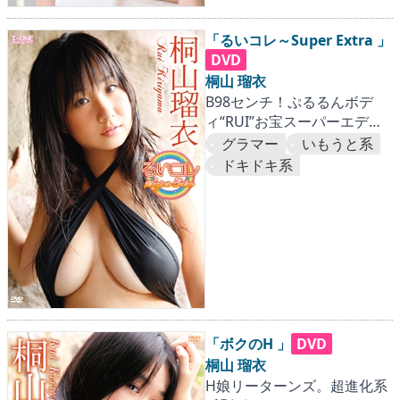
「るいコレ～Super Extra 」
DVD
桐山 瑠衣
B98センチ！ぷるるんボデ
ィ“RUI”お宝スーパーエディ
ション！
グラマー
いもうと系
ドキドキ系
「ボクのH 」
DVD
桐山 瑠衣
H娘リーターンズ。超進化系