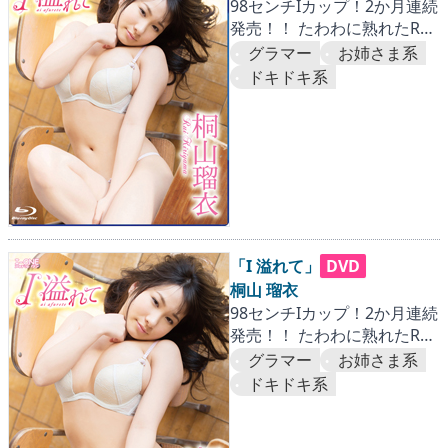
98センチIカップ！2か月連続
発売！！ たわわに熟れたRUI
にとことん迫った第一弾。
グラマー
お姉さま系
『国内篇』
ドキドキ系
「I 溢れて」
DVD
桐山 瑠衣
98センチIカップ！2か月連続
発売！！ たわわに熟れたRUI
にとことん迫った第一弾。
グラマー
お姉さま系
『国内篇』
ドキドキ系