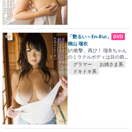
「艶るい～En-Rui」
DVD
桐山 瑠衣
Jの衝撃、再び！ 瑠衣ちゃん
のミラクルボディは目の前
だ！！
グラマー
お姉さま系
ドキドキ系