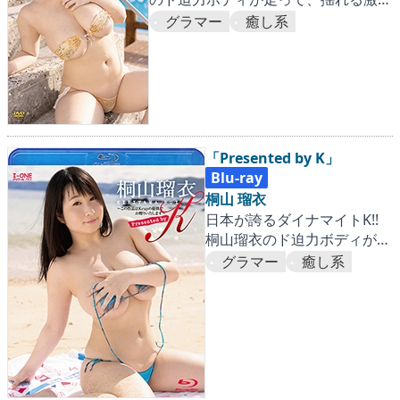
作！
グラマー
癒し系
「Presented by K」
Blu-ray
桐山 瑠衣
日本が誇るダイナマイトK!!
桐山瑠衣のド迫力ボディが走
って、揺れる激震作！
グラマー
癒し系