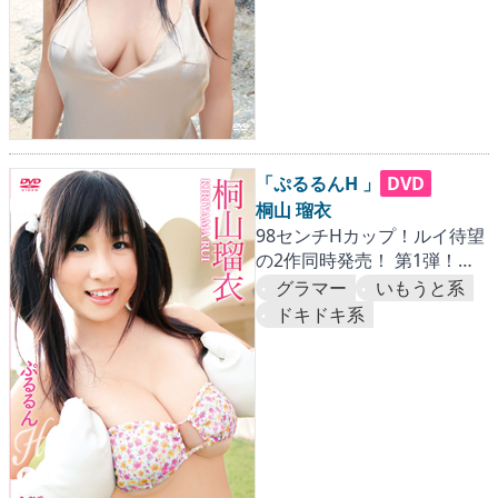
「ぷるるんH 」
DVD
桐山 瑠衣
98センチHカップ！ルイ待望
の2作同時発売！ 第1弾！ぷ
るるんボディ、フル稼
グラマー
いもうと系
働！！…『海外王道篇』
ドキドキ系