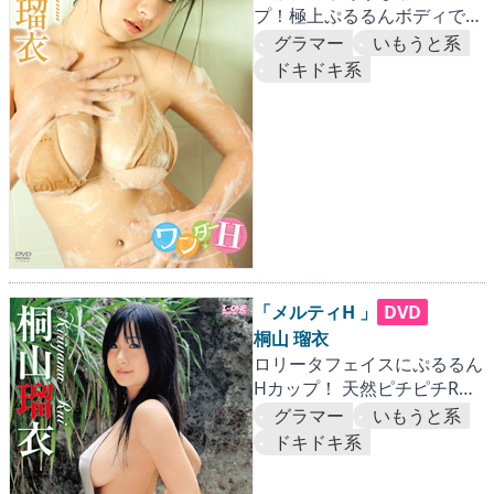
プ！極上ぷるるんボディで絶
好調！！
グラマー
いもうと系
ドキドキ系
「メルティH 」
DVD
桐山 瑠衣
ロリータフェイスにぷるるん
Hカップ！ 天然ピチピチRUI
に大接近！！
グラマー
いもうと系
ドキドキ系