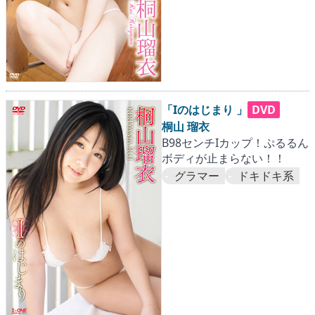
「Iのはじまり 」
DVD
桐山 瑠衣
B98センチIカップ！ぷるるん
ボディが止まらない！！
グラマー
ドキドキ系