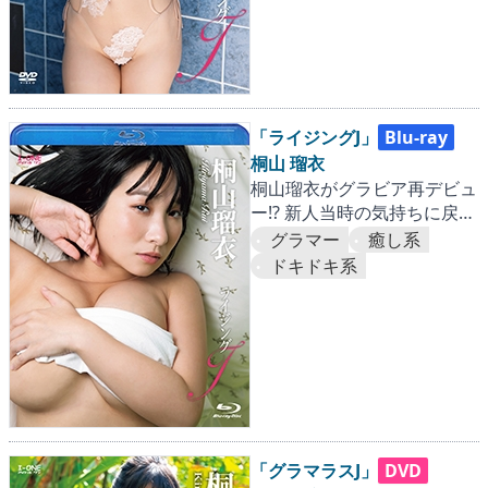
「ライジングJ」
Blu-ray
桐山 瑠衣
桐山瑠衣がグラビア再デビュ
ー!? 新人当時の気持ちに戻っ
てセクシーポーズを連発！
グラマー
癒し系
ドキドキ系
「グラマラスJ」
DVD