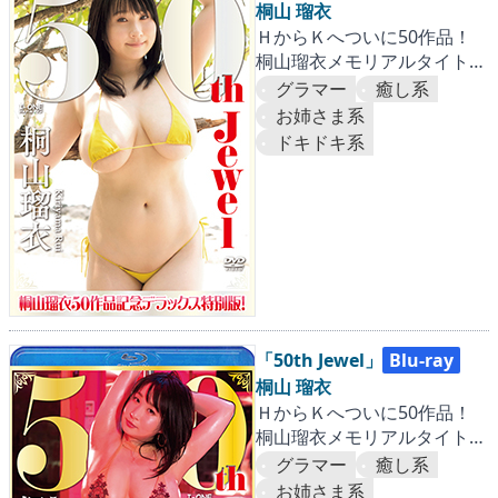
桐山 瑠衣
ＨからＫへついに50作品！
桐山瑠衣メモリアルタイトル
がI-ONEからリリース!!
グラマー
癒し系
お姉さま系
ドキドキ系
「50th Jewel」
Blu-ray
桐山 瑠衣
ＨからＫへついに50作品！
桐山瑠衣メモリアルタイトル
がI-ONEからリリース!!
グラマー
癒し系
お姉さま系