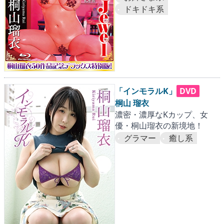
ドキドキ系
「インモラルK」
DVD
桐山 瑠衣
濃密・濃厚なKカップ、女
優・桐山瑠衣の新境地！
グラマー
癒し系