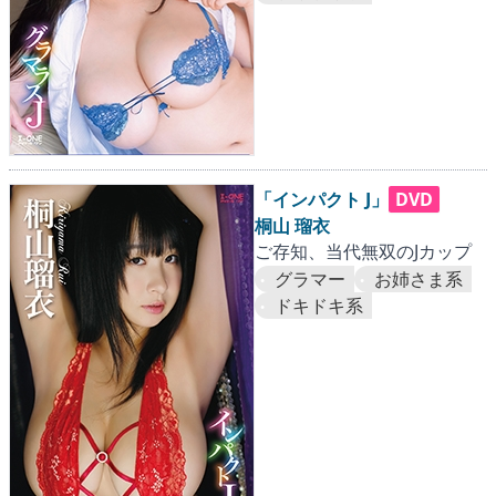
「インパクト J」
DVD
桐山 瑠衣
ご存知、当代無双のJカップ
グラマー
お姉さま系
ドキドキ系