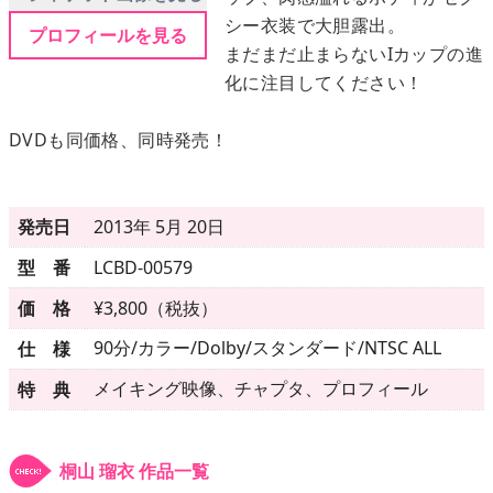
シー衣装で大胆露出。
プロフィールを見る
まだまだ止まらないIカップの進
メニュー
化に注目してください！
▶
発売中
DVDも同価格、同時発売！
▶
新作
発売日
2013年 5月 20日
▶
次回作
型 番
LCBD-00579
▶
制作中
価 格
¥3,800（税抜）
90分/カラー/Dolby/スタンダード/NTSC ALL
仕 様
▶
発売年月日
メイキング映像、チャプタ、プロフィール
特 典
ご利用ガイド
桐山 瑠衣 作品一覧