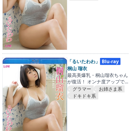
「るいたわわ」
Blu-ray
桐山 瑠衣
最高美爆乳・桐山瑠衣ちゃん
が復活！ オンナ度アップで
愛がぎっしりユッサユサ！！
グラマー
お姉さま系
ドキドキ系