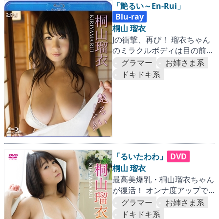
「艶るい～En-Rui」
Blu-ray
桐山 瑠衣
Jの衝撃、再び！ 瑠衣ちゃん
のミラクルボディは目の前
だ！！
グラマー
お姉さま系
ドキドキ系
「るいたわわ」
DVD
桐山 瑠衣
最高美爆乳・桐山瑠衣ちゃん
が復活！ オンナ度アップで
愛がぎっしりユッサユサ！！
グラマー
お姉さま系
ドキドキ系