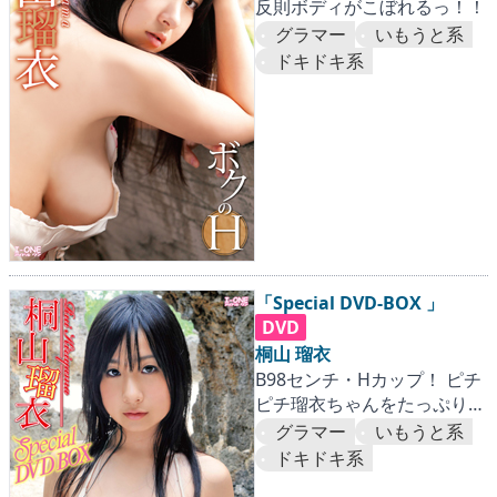
反則ボディがこぼれるっ！！
グラマー
いもうと系
ドキドキ系
「Special DVD-BOX 」
DVD
桐山 瑠衣
B98センチ・Hカップ！ ピチ
ピチ瑠衣ちゃんをたっぷり堪
能165分！
グラマー
いもうと系
ドキドキ系