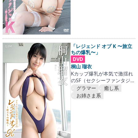
「レジェンド オブ K 〜旅立
ちの爆乳〜」
DVD
桐山 瑠衣
Kカップ爆乳が本気で激揺れ
のSF（セクシーファンタジ
ー）IV！ アイドルワン25周
グラマー
癒し系
年記念の連続作品第一弾！！
お姉さま系