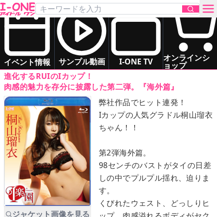
桐山 瑠衣
「I 楽園」
Blu-ray
お問い合わせ
グラマー
お姉さま系
ドキドキ系
オンラインシ
サンプル動画
I-ONE TV
イベント情報
ョップ
進化するRUIのIカップ！
TOP
肉感的魅力を存分に披露した第二弾。『海外篇』
弊社作品でヒット連発！
DVD
Iカップの人気グラドル桐山瑠衣
ちゃん！！
Blu-ray
第2弾海外篇。
サンプル動画
98センチのバストがタイの日差
しの中でプルプル揺れ、迫りま
イベント情報
す。
くびれたウェスト、どっしりヒ
アイドル一覧
ジャケット画像を見る
ップ、肉感溢れるボディがセク