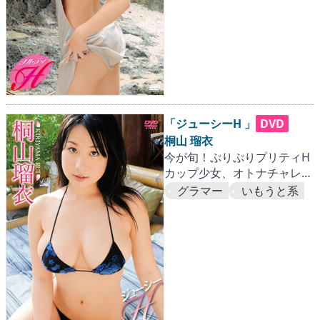
「ジューシーH 」
DVD
桐山 瑠衣
今が旬！ぷりぷりプリティH
カップ少女、オトナチャレン
ジ！
グラマー
いもうと系