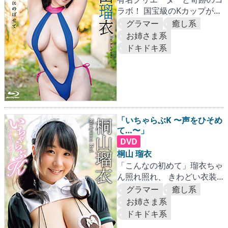
ラボ！ 国宝級のKカップがぷ
るんぷるんに弾けまくる！
グラマー
癒し系
お姉さま系
ドキドキ系
「いちゃらぶK 〜声をひそめ
て…〜」
DVD
桐山 瑠衣
「こんなの初めて」瑠衣ちゃ
ん照れ照れ、 きわどい衣装
で弄ばれる爆乳Kカップ！
グラマー
癒し系
お姉さま系
ドキドキ系