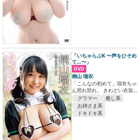
「いちゃらぶK 〜声をひそめ
て…〜」
DVD
桐山 瑠衣
「こんなの初めて」瑠衣ちゃ
ん照れ照れ、 きわどい衣装
で弄ばれる爆乳Kカップ！
グラマー
癒し系
お姉さま系
ドキドキ系