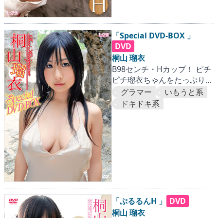
「Special DVD-BOX 」
DVD
桐山 瑠衣
B98センチ・Hカップ！ ピチ
ピチ瑠衣ちゃんをたっぷり堪
能165分！
グラマー
いもうと系
ドキドキ系
「ぷるるんH 」
DVD
桐山 瑠衣