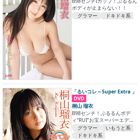
B98センチIカップ！ぷるるん
ボディが止まらない！！
グラマー
ドキドキ系
「るいコレ～Super Extra 」
DVD
桐山 瑠衣
B98センチ！ぷるるんボデ
ィ“RUI”お宝スーパーエディ
ション！
グラマー
いもうと系
ドキドキ系