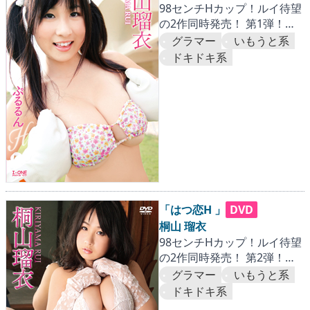
98センチHカップ！ルイ待望
の2作同時発売！ 第1弾！ぷ
るるんボディ、フル稼
グラマー
いもうと系
働！！…『海外王道篇』
ドキドキ系
「はつ恋H 」
DVD
桐山 瑠衣
98センチHカップ！ルイ待望
の2作同時発売！ 第2弾！理
想のGFに密着・愛着…『国内
グラマー
いもうと系
情緒篇』
ドキドキ系