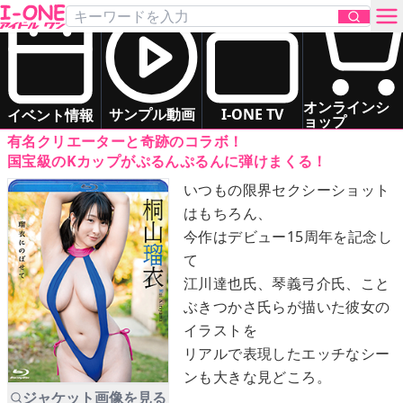
桐山 瑠衣
「瑠衣にのぼせて」
Blu-ray
お問い合わせ
グラマー
癒し系
お姉さま系
ドキドキ系
オンラインシ
サンプル動画
I-ONE TV
イベント情報
ョップ
有名クリエーターと奇跡のコラボ！
TOP
国宝級のKカップがぷるんぷるんに弾けまくる！
いつもの限界セクシーショット
DVD
はもちろん、
今作はデビュー15周年を記念し
Blu-ray
て
江川達也氏、琴義弓介氏、こと
サンプル動画
ぶきつかさ氏らが描いた彼女の
イラストを
イベント情報
リアルで表現したエッチなシー
ンも大きな見どころ。
アイドル一覧
ジャケット画像を見る