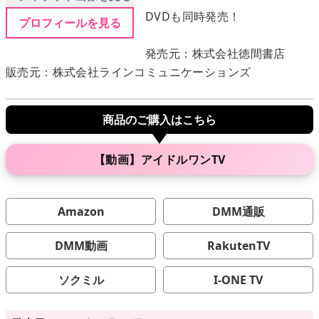
DVDも同時発売！
プロフィールを見る
メニュー
発売元：株式会社徳間書店
販売元：株式会社ラインコミュニケーションズ
▶
発売中
商品のご購入はこちら
▶
新作
▶
次回作
【動画】アイドルワンTV
▶
制作中
Amazon
DMM通販
▶
発売年月日
DMM動画
RakutenTV
ソクミル
I-ONE TV
ご利用ガイド