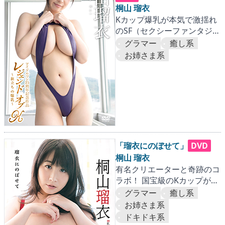
桐山 瑠衣
Kカップ爆乳が本気で激揺れ
のSF（セクシーファンタジ
ー）IV！ アイドルワン25周
グラマー
癒し系
年記念の連続作品第一弾！！
お姉さま系
「瑠衣にのぼせて」
DVD
桐山 瑠衣
有名クリエーターと奇跡のコ
ラボ！ 国宝級のKカップがぷ
るんぷるんに弾けまくる！
グラマー
癒し系
お姉さま系
ドキドキ系