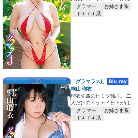
まる…♡
グラマー
お姉さま系
ドキドキ系
「グラマラスJ」
Blu-ray
桐山 瑠衣
瑠衣先輩のヒミツ独占。 二
人だけのイケナイ日々がはじ
まる…♡
グラマー
お姉さま系
ドキドキ系