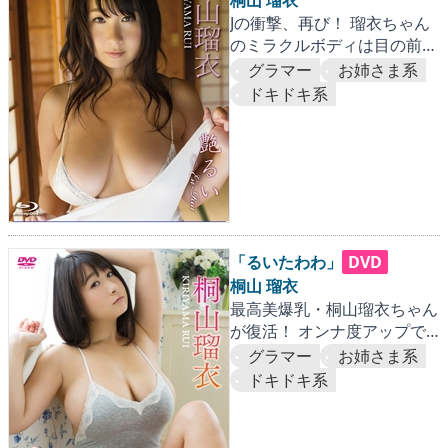
桐山 瑠衣
Jの衝撃、再び！ 瑠衣ちゃん
のミラクルボディは目の前
だ！！
グラマー
お姉さま系
ドキドキ系
「るいたわわ」
DVD
桐山 瑠衣
最高美爆乳・桐山瑠衣ちゃん
が復活！ オンナ度アップで
愛がぎっしりユッサユサ！！
グラマー
お姉さま系
ドキドキ系