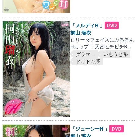
「メルティH 」
DVD
桐山 瑠衣
ロリータフェイスにぷるるん
Hカップ！ 天然ピチピチRUI
に大接近！！
グラマー
いもうと系
ドキドキ系
「ジューシーH 」
DVD
桐山 瑠衣