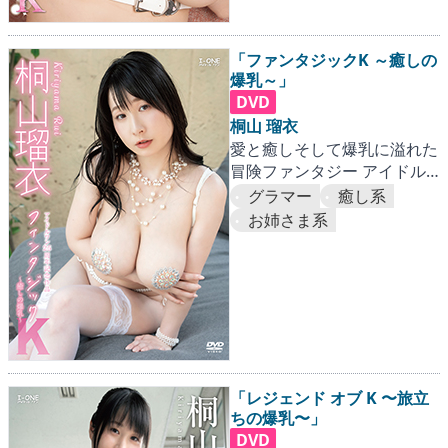
「ファンタジックK ～癒しの
爆乳～」
DVD
桐山 瑠衣
愛と癒しそして爆乳に溢れた
冒険ファンタジー アイドル
ワン25周年記念の連続作品第
グラマー
癒し系
2弾！！
お姉さま系
「レジェンド オブ K 〜旅立
ちの爆乳〜」
DVD