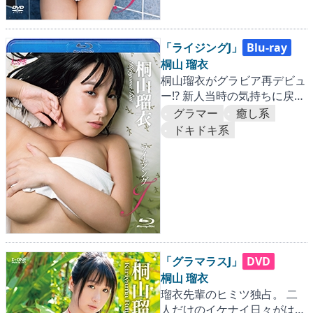
「ライジングJ」
Blu-ray
桐山 瑠衣
桐山瑠衣がグラビア再デビュ
ー!? 新人当時の気持ちに戻っ
てセクシーポーズを連発！
グラマー
癒し系
ドキドキ系
「グラマラスJ」
DVD
桐山 瑠衣
瑠衣先輩のヒミツ独占。 二
人だけのイケナイ日々がはじ