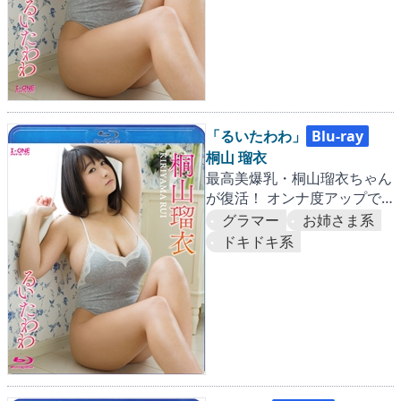
「るいたわわ」
Blu-ray
桐山 瑠衣
最高美爆乳・桐山瑠衣ちゃん
が復活！ オンナ度アップで
愛がぎっしりユッサユサ！！
グラマー
お姉さま系
ドキドキ系