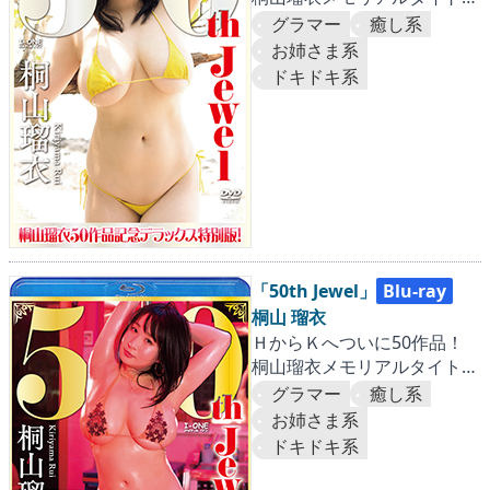
がI-ONEからリリース!!
グラマー
癒し系
お姉さま系
ドキドキ系
「50th Jewel」
Blu-ray
桐山 瑠衣
ＨからＫへついに50作品！
桐山瑠衣メモリアルタイトル
がI-ONEからリリース!!
グラマー
癒し系
お姉さま系
ドキドキ系