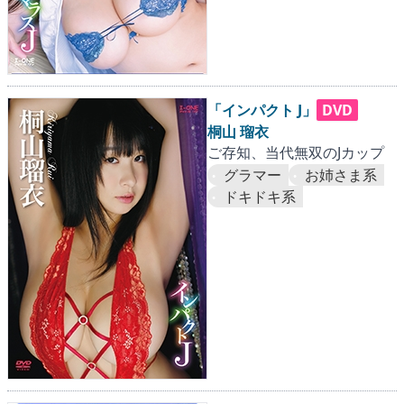
「インパクト J」
DVD
桐山 瑠衣
ご存知、当代無双のJカップ
グラマー
お姉さま系
ドキドキ系