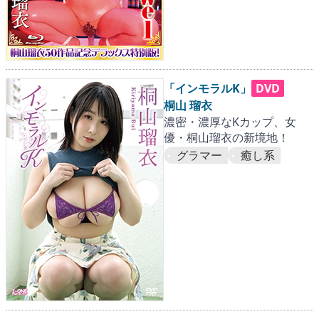
「インモラルK」
DVD
桐山 瑠衣
濃密・濃厚なKカップ、女
優・桐山瑠衣の新境地！
グラマー
癒し系