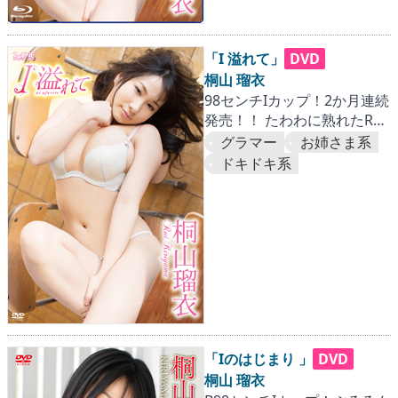
「I 溢れて」
DVD
桐山 瑠衣
98センチIカップ！2か月連続
発売！！ たわわに熟れたRUI
にとことん迫った第一弾。
グラマー
お姉さま系
『国内篇』
ドキドキ系
「Iのはじまり 」
DVD
桐山 瑠衣