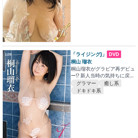
「ライジングJ」
DVD
桐山 瑠衣
桐山瑠衣がグラビア再デビュ
ー!? 新人当時の気持ちに戻っ
てセクシーポーズを連発！
グラマー
癒し系
ドキドキ系