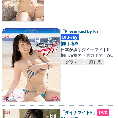
「Presented by K」
Blu-ray
桐山 瑠衣
日本が誇るダイナマイトK!!
桐山瑠衣のド迫力ボディが走
って、揺れる激震作！
グラマー
癒し系
「ダイナマイトK」
DVD