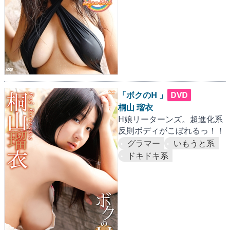
「ボクのH 」
DVD
桐山 瑠衣
H娘リーターンズ。超進化系
反則ボディがこぼれるっ！！
グラマー
いもうと系
ドキドキ系