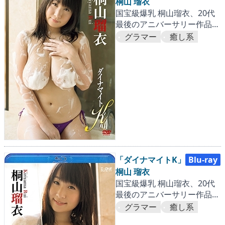
桐山 瑠衣
国宝級爆乳 桐山瑠衣、20代
最後のアニバーサリー作品！
進化した大迫力Kカップバス
グラマー
癒し系
トが激揺れ!!
「ダイナマイトK」
Blu-ray
桐山 瑠衣
国宝級爆乳 桐山瑠衣、20代
最後のアニバーサリー作品！
進化した大迫力Kカップバス
グラマー
癒し系
トが激揺れ!!