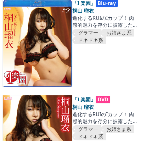
「I 楽園」
Blu-ray
桐山 瑠衣
進化するRUIのIカップ！ 肉
感的魅力を存分に披露した第
二弾。『海外篇』
グラマー
お姉さま系
ドキドキ系
「I 楽園」
DVD
桐山 瑠衣
進化するRUIのIカップ！ 肉
感的魅力を存分に披露した第
二弾。『海外篇』
グラマー
お姉さま系
ドキドキ系