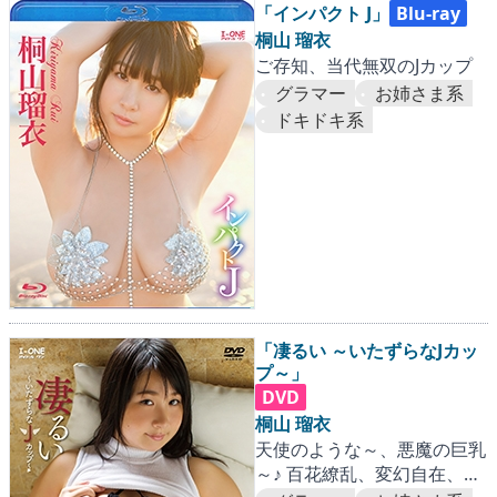
「インパクト J」
Blu-ray
桐山 瑠衣
ご存知、当代無双のJカップ
グラマー
お姉さま系
ドキドキ系
「凄るい ～いたずらなJカッ
プ～」
DVD
桐山 瑠衣
天使のような～、悪魔の巨乳
～♪ 百花繚乱、変幻自在、め