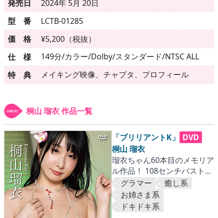
▶
更新情報
発売日
2024年 5月 20日
型 番
LCTB-01285
▶
個人情報保護について
価 格
¥5,200（税抜）
▶
よくあるご質問
149分/カラー/Dolby/スタンダード/NTSC ALL
仕 様
▶
会社概要
メイキング映像、チャプタ、プロフィール
特 典
▶
お問い合わせフォーム
桐山 瑠衣 作品一覧
「ブリリアントK」
DVD
桐山 瑠衣
瑠衣ちゃん60本目のメモリア
ル作品！ 108センチバストも
盛大にセレブレーション!!
グラマー
癒し系
お姉さま系
ドキドキ系