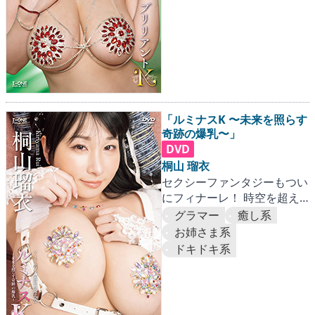
「ルミナスK 〜未来を照らす
奇跡の爆乳〜」
DVD
桐山 瑠衣
セクシーファンタジーもつい
にフィナーレ！ 時空を超え
たKカップバストが大変なこ
グラマー
癒し系
とに！！
お姉さま系
ドキドキ系