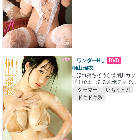
「ワンダーH 」
DVD
桐山 瑠衣
こぼれ落ちそうな柔乳Hカッ
プ！極上ぷるるんボディで絶
好調！！
グラマー
いもうと系
ドキドキ系