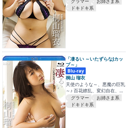
くるめくJカップの嵐！
グラマー
お姉さま系
ドキドキ系
「凄るい ～いたずらなJカッ
プ～」
Blu-ray
桐山 瑠衣
天使のような～、悪魔の巨乳
～♪ 百花繚乱、変幻自在、め
くるめくJカップの嵐！
グラマー
お姉さま系
ドキドキ系