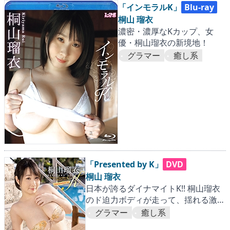
「インモラルK」
Blu-ray
桐山 瑠衣
濃密・濃厚なKカップ、女
優・桐山瑠衣の新境地！
グラマー
癒し系
「Presented by K」
DVD
桐山 瑠衣
日本が誇るダイナマイトK!! 桐山瑠衣
のド迫力ボディが走って、揺れる激震
作！
グラマー
癒し系