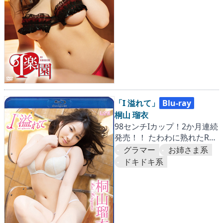
「I 溢れて」
Blu-ray
桐山 瑠衣
98センチIカップ！2か月連続
発売！！ たわわに熟れたRUI
にとことん迫った第一弾。
グラマー
お姉さま系
『国内篇』
ドキドキ系