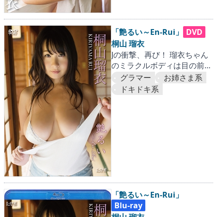
「艶るい～En-Rui」
DVD
桐山 瑠衣
Jの衝撃、再び！ 瑠衣ちゃん
のミラクルボディは目の前
だ！！
グラマー
お姉さま系
ドキドキ系
「艶るい～En-Rui」
Blu-ray