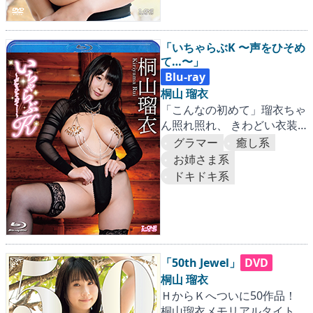
「いちゃらぶK 〜声をひそめ
て…〜」
Blu-ray
桐山 瑠衣
「こんなの初めて」瑠衣ちゃ
ん照れ照れ、 きわどい衣装
で弄ばれる爆乳Kカップ！
グラマー
癒し系
お姉さま系
ドキドキ系
「50th Jewel」
DVD
桐山 瑠衣
ＨからＫへついに50作品！
桐山瑠衣メモリアルタイトル