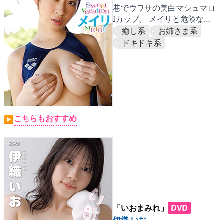
巷でウワサの美白マシュマロ
Iカップ。 メイリと危険なア
バンチュールはいかが？
癒し系
お姉さま系
ドキドキ系
こちらもおすすめ
▶
「いおまみれ」
DVD
伊織 いお