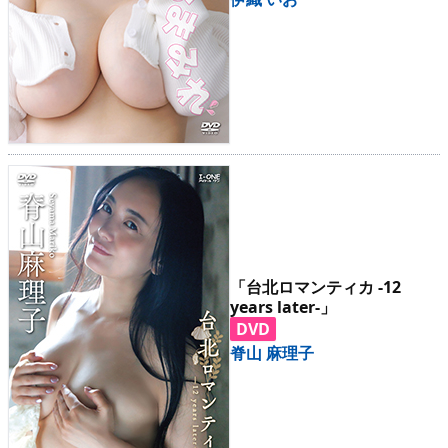
「台北ロマンティカ -12
years later-」
DVD
脊山 麻理子