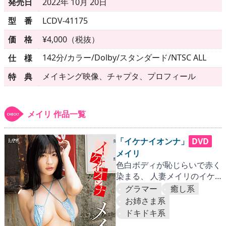
▶
更新情報
発売日
2022年 10月 20日
型 番
LCDV-41175
▶
個人情報保護について
価 格
¥4,000（税抜）
▶
よくあるご質問
142分/カラー/Dolby/スタンダード/NTSC ALL
仕 様
▶
会社概要
メイキング映像、チャプタ、プロフィール
特 典
▶
お問い合わせフォーム
メイリ 作品一覧
「イケナイオンナ」
DVD
メイリ
色白ボディが恥じらいで赤く
染まる、 人妻メイリのイケ
ない官能ストーリー!!
グラマー
癒し系
お姉さま系
ドキドキ系