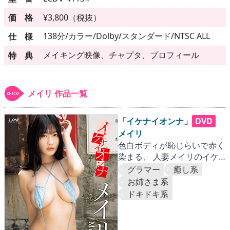
▶
更新情報
価 格
¥3,800（税抜）
▶
個人情報保護について
138分/カラー/Dolby/スタンダード/NTSC ALL
仕 様
▶
よくあるご質問
メイキング映像、チャプタ、プロフィール
特 典
▶
会社概要
メイリ 作品一覧
▶
お問い合わせフォーム
「イケナイオンナ」
DVD
メイリ
色白ボディが恥じらいで赤く
染まる、 人妻メイリのイケ
ない官能ストーリー!!
グラマー
癒し系
お姉さま系
ドキドキ系