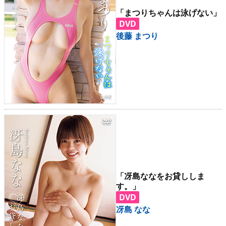
「まつりちゃんは泳げない」
DVD
後藤 まつり
「冴島ななをお貸ししま
す。」
DVD
冴島 なな