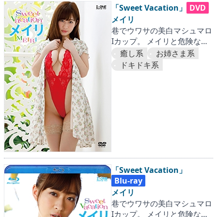
「Sweet Vacation」
DVD
メイリ
巷でウワサの美白マシュマロ
Iカップ。 メイリと危険なア
バンチュールはいかが？
癒し系
お姉さま系
ドキドキ系
「Sweet Vacation」
Blu-ray
メイリ
巷でウワサの美白マシュマロ
Iカップ。 メイリと危険なア