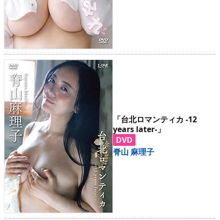
「台北ロマンティカ -12
years later-」
DVD
脊山 麻理子