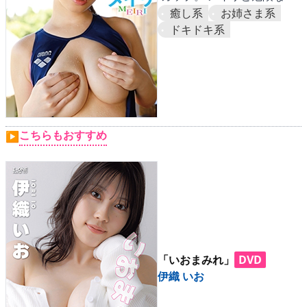
バンチュールはいかが？
癒し系
お姉さま系
ドキドキ系
こちらもおすすめ
▶
「いおまみれ」
DVD
伊織 いお