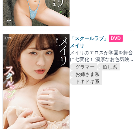
「スクールラブ」
DVD
メイリ
メイリのエロスが学園を舞台
に七変化！ 濃厚なお色気映
像にグラビア界は今年一のヒ
グラマー
癒し系
ートアップ!!
お姉さま系
ドキドキ系