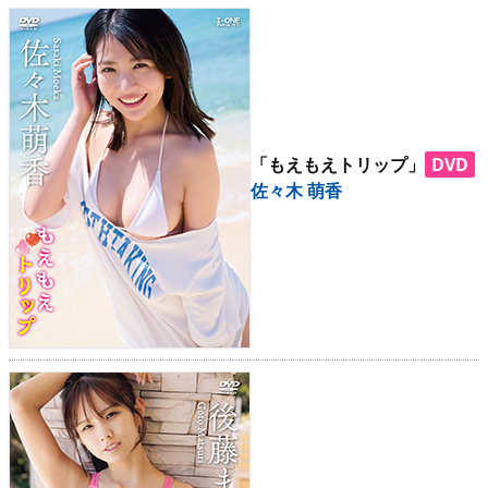
「もえもえトリップ」
DVD
佐々木 萌香