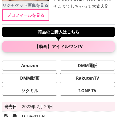
ジャケット画像を見る
そこまでしちゃって大丈夫!?
プロフィールを見る
メニュー
商品のご購入はこちら
▶
発売中
▶
新作
【動画】アイドルワンTV
▶
次回作
Amazon
DMM通販
▶
制作中
DMM動画
RakutenTV
▶
発売年月日
ソクミル
I-ONE TV
ご利用ガイド
発売日
2022年 2月 20日
型 番
LCDV-41134