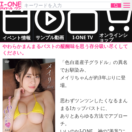
メイリ
「メイリとしたい8つのコト」
DVD
お問い合わせ
グラマー
お姉さま系
ドキドキ系
オンラインシ
サンプル動画
I-ONE TV
イベント情報
ョップ
やわらかまんまるバストの醍醐味を思う存分吸い尽くして
TOP
ください。
「色白道産子グラドル」の異名
DVD
でお馴染み、
メイリちゃんが約3年ぶりに登
Blu-ray
場。
サンプル動画
思わずツンツンしたくなるまん
まるIカップバストに、
イベント情報
ありとあらゆる方法でアプロー
チ。
アイドル一覧
いいのかI-ONE、神の“美乳”に