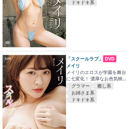
ドキドキ系
「スクールラブ」
DVD
メイリ
メイリのエロスが学園を舞台
に七変化！ 濃厚なお色気映
像にグラビア界は今年一のヒ
グラマー
癒し系
ートアップ!!
お姉さま系
ドキドキ系