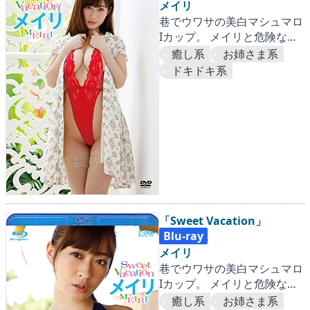
メイリ
巷でウワサの美白マシュマロ
Iカップ。 メイリと危険なア
バンチュールはいかが？
癒し系
お姉さま系
ドキドキ系
「Sweet Vacation」
Blu-ray
メイリ
巷でウワサの美白マシュマロ
Iカップ。 メイリと危険なア
バンチュールはいかが？
癒し系
お姉さま系