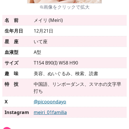
画像をクリックで拡大
メニュー
名 前
メイリ (Meiri)
生年月日
12月21日
▶
発売中
星 座
いて座
▶
新作
血液型
A型
サイズ
T154 B90(I) W58 H90
▶
次回作
趣 味
美容、ぬいぐるみ、検索、読書
▶
制作中
特 技
中国語、リンボーダンス、スマホの文字早
打ち
▶
発売年月日
X
@picooondayo
Instagram
meiri_01familia
ご利用ガイド