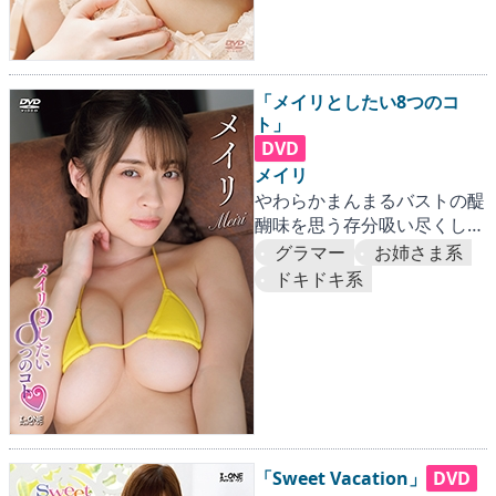
「メイリとしたい8つのコ
ト」
DVD
メイリ
やわらかまんまるバストの醍
醐味を思う存分吸い尽くして
ください。
グラマー
お姉さま系
ドキドキ系
「Sweet Vacation」
DVD