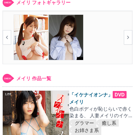
▶
更新情報
メイリ フォトギャラリー
▶
個人情報保護について
▶
よくあるご質問
▶
会社概要
▶
お問い合わせフォーム
メイリ 作品一覧
「イケナイオンナ」
DVD
メイリ
色白ボディが恥じらいで赤く
染まる、 人妻メイリのイケ
ない官能ストーリー!!
グラマー
癒し系
お姉さま系