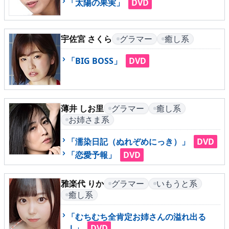
「太陽の果実」
DVD
メニュー
宇佐宮 さくら
グラマー
癒し系
「BIG BOSS」
DVD
▶
発売中
▶
新作
薄井 しお里
グラマー
癒し系
▶
次回作
お姉さま系
▶
制作中
「濡染日記（ぬれぞめにっき）」
DVD
「恋愛予報」
DVD
▶
発売年月日
雅楽代 りか
グラマー
いもうと系
癒し系
ご利用ガイド
「むちむち全肯定お姉さんの溢れ出る
Ｉ」
DVD