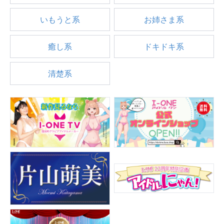
いもうと系
お姉さま系
癒し系
ドキドキ系
清楚系