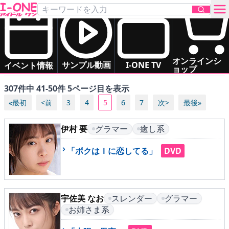
「グラマー」の アイドル一覧
あ
か
さ
た
な
は
すべて（五十音順）
お問い合わせ
オンラインシ
ま
や
ら
わ
サンプル動画
I-ONE TV
イベント情報
ョップ
307件中 41-50件 5ページ目を表示
TOP
«最初
<前
3
4
5
6
7
次>
最後»
DVD
伊村 要
グラマー
癒し系
Blu-ray
「ボクはＩに恋してる」
DVD
サンプル動画
イベント情報
宇佐美 なお
スレンダー
グラマー
お姉さま系
アイドル一覧