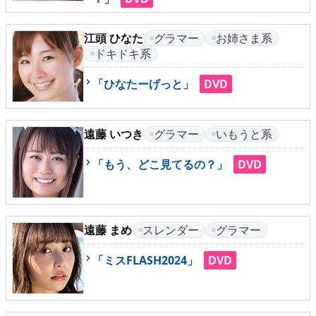
▶
更新情報
▶
個人情報保護について
江頭 ひなた
グラマー
お姉さま系
ドキドキ系
▶
よくあるご質問
「ひなたーげっと」
DVD
▶
会社概要
遠藤 いつき
グラマー
いもうと系
▶
お問い合わせフォーム
「もう、どこ見てるの？」
DVD
遠藤 まめ
スレンダー
グラマー
「ミスFLASH2024」
DVD