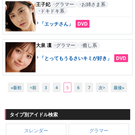
王子妃
グラマー
お姉さま系
ドキドキ系
「エッチさん」
DVD
大泉 凜
グラマー
癒し系
「とってもうるさいキミが好き」
DVD
«最初
<前
3
4
5
6
7
次>
最後»
タイプ別アイドル検索
スレンダー
グラマー