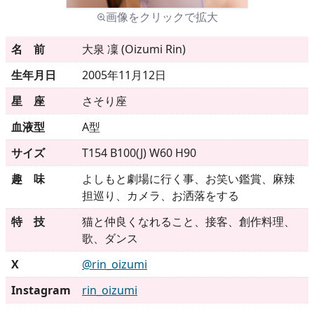
画像をクリックで拡大
メニュー
名 前
大泉 凜 (Oizumi Rin)
生年月日
2005年11月12日
▶
発売中
星 座
さそり座
▶
新作
血液型
A型
サイズ
T154 B100(J) W60 H90
▶
次回作
趣 味
よしもと劇場に行く事、お笑い鑑賞、麻辣
▶
制作中
担巡り、カメラ、お洒落をする
特 技
猫と仲良くなれること、接客、創作料理、
▶
発売年月日
歌、ダンス
X
@rin_oizumi
ご利用ガイド
Instagram
rin_oizumi