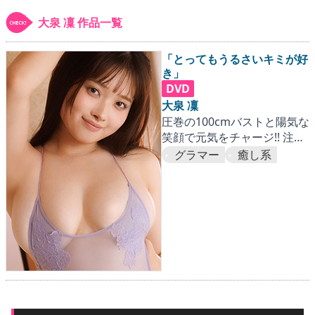
▶
更新情報
大泉 凜 作品一覧
▶
個人情報保護について
「とってもうるさいキミが好
▶
よくあるご質問
き」
DVD
▶
会社概要
大泉 凜
圧巻の100cmバストと陽気な
笑顔で元気をチャージ!! 注目
▶
お問い合わせフォーム
の逸材をキャッチせよ!!
グラマー
癒し系