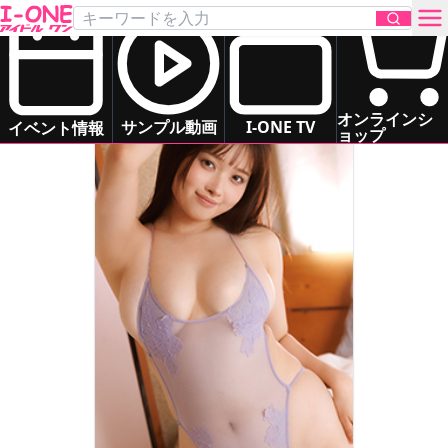
大泉 凜
Oizumi Rin
グラマー
癒し系
お問い合わせ
オンラインシ
サンプル動画
I-ONE TV
イベント情報
ョップ
TOP
DVD
Blu-ray
サンプル動画
イベント情報
アイドル一覧