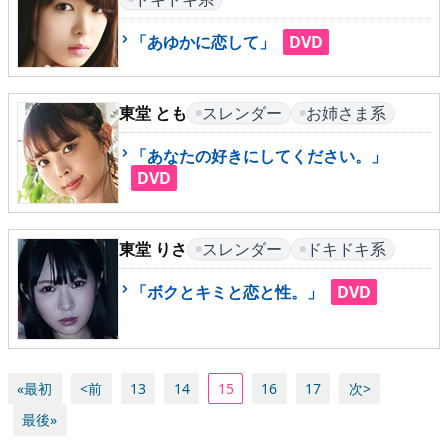
「あゆかに恋して」
DVD
東堂 とも
スレンダー
お姉さま系
「あなたの好きにしてください。」
DVD
東堂 りさ
スレンダー
ドキドキ系
「ボクとキミと恋と性。」
DVD
«最初
<前
13
14
15
16
17
次>
最後»