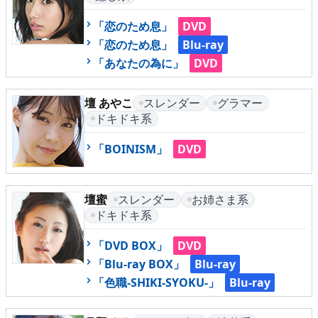
「恋のため息」
DVD
「恋のため息」
Blu-ray
メニュー
「あなたの為に」
DVD
▶
発売中
壇 あやこ
スレンダー
グラマー
ドキドキ系
▶
新作
「BOINISM」
DVD
▶
次回作
▶
制作中
壇蜜
スレンダー
お姉さま系
ドキドキ系
▶
発売年月日
「DVD BOX」
DVD
「Blu-ray BOX」
Blu-ray
ご利用ガイド
「色職-SHIKI-SYOKU-」
Blu-ray