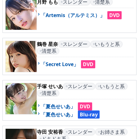
▶
更新情報
月野 もも
スレンダー
清楚系
「Artemis（アルテミス）」
DVD
▶
個人情報保護について
▶
よくあるご質問
鶴巻 星奈
スレンダー
いもうと系
▶
会社概要
清楚系
▶
お問い合わせフォーム
「Secret Love」
DVD
手塚 せいあ
スレンダー
いもうと系
清楚系
「夏色せいあ」
DVD
「夏色せいあ」
Blu-ray
寺田 安裕香
スレンダー
お姉さま系
ドキドキ系