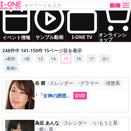
「スレンダー」の アイドル一覧
あ
か
さ
た
な
は
すべて（五十音順）
お問い合わせ
オンラインシ
ま
や
ら
わ
サンプル動画
I-ONE TV
イベント情報
ョップ
248件中 141-150件 15ページ目を表示
TOP
«最初
<前
13
14
15
16
17
次>
DVD
最後»
Blu-ray
谷 碧
スレンダー
グラマー
清楚系
「女神の誘惑」
DVD
サンプル動画
イベント情報
為近 あんな
スレンダー
いもうと系
アイドル一覧
癒し系