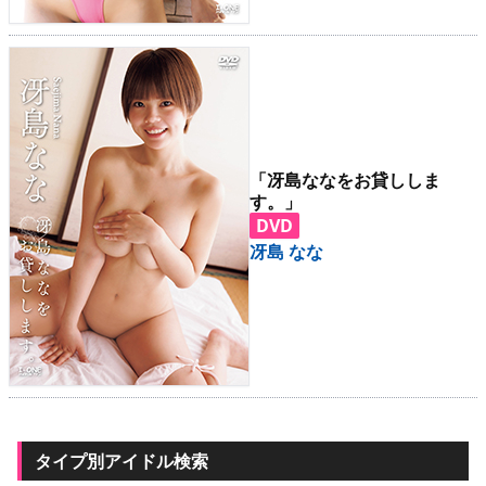
「冴島ななをお貸ししま
す。」
DVD
冴島 なな
タイプ別アイドル検索