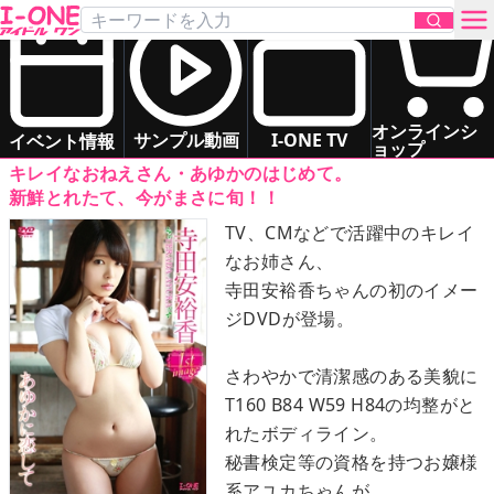
寺田 安裕香
「あゆかに恋して」
DVD
お問い合わせ
スレンダー
お姉さま系
ドキドキ系
オンラインシ
サンプル動画
I-ONE TV
イベント情報
ョップ
キレイなおねえさん・あゆかのはじめて。
TOP
新鮮とれたて、今がまさに旬！！
TV、CMなどで活躍中のキレイ
DVD
なお姉さん、
寺田安裕香ちゃんの初のイメー
Blu-ray
ジDVDが登場。
サンプル動画
さわやかで清潔感のある美貌に
T160 B84 W59 H84の均整がと
イベント情報
れたボディライン。
秘書検定等の資格を持つお嬢様
アイドル一覧
系アユカちゃんが