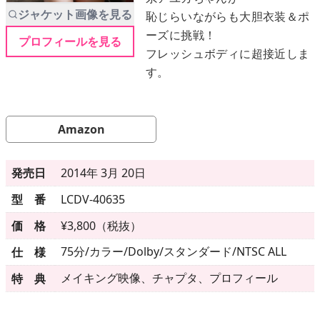
ジャケット画像を見る
恥じらいながらも大胆衣装＆ポ
ーズに挑戦！
プロフィールを見る
メニュー
フレッシュボディに超接近しま
す。
▶
発売中
▶
新作
Amazon
▶
次回作
発売日
2014年 3月 20日
▶
制作中
型 番
LCDV-40635
価 格
¥3,800（税抜）
▶
発売年月日
75分/カラー/Dolby/スタンダード/NTSC ALL
仕 様
メイキング映像、チャプタ、プロフィール
特 典
ご利用ガイド