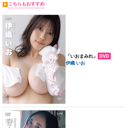
▶
更新情報
こちらもおすすめ
▶
▶
個人情報保護について
▶
よくあるご質問
▶
会社概要
「いおまみれ」
DVD
▶
お問い合わせフォーム
伊織 いお