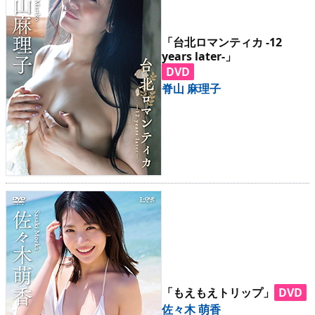
「台北ロマンティカ -12
years later-」
DVD
脊山 麻理子
「もえもえトリップ」
DVD
佐々木 萌香