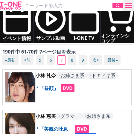
「お姉さま系」の アイドル一覧
あ
か
さ
た
な
は
すべて（五十音順）
お問い合わせ
オンラインシ
ま
や
ら
わ
サンプル動画
I-ONE TV
イベント情報
ョップ
190件中 61-70件 7ページ目を表示
TOP
«最初
<前
5
6
7
8
9
次>
最後»
DVD
小林 礼奈
お姉さま系
ドキドキ系
Blu-ray
「昼顔」
DVD
サンプル動画
イベント情報
小林 恵美
グラマー
お姉さま系
「美貌の吐息」
DVD
アイドル一覧