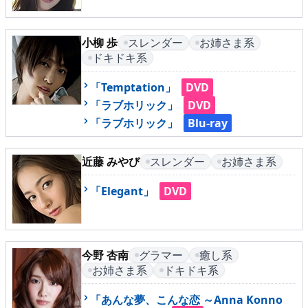
▶
更新情報
▶
個人情報保護について
小柳 歩
スレンダー
お姉さま系
ドキドキ系
▶
よくあるご質問
「Temptation」
DVD
▶
会社概要
「ラブホリック」
DVD
「ラブホリック」
Blu-ray
▶
お問い合わせフォーム
近藤 みやび
スレンダー
お姉さま系
「Elegant」
DVD
今野 杏南
グラマー
癒し系
お姉さま系
ドキドキ系
「あんな夢、こんな恋 ～Anna Konno