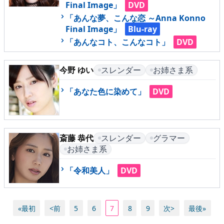
Final Image」
DVD
「あんな夢、こんな恋 ～Anna Konno
Final Image」
Blu-ray
「あんなコト、こんなコト」
DVD
今野 ゆい
スレンダー
お姉さま系
「あなた色に染めて」
DVD
斎藤 恭代
スレンダー
グラマー
お姉さま系
「令和美人」
DVD
«最初
<前
5
6
7
8
9
次>
最後»