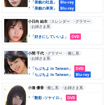
「美貌の吐息」
Blu-ray
「美貌の果実」
Blu-ray
メニュー
小日向 結衣
スレンダー
グラマー
お姉さま系
▶
発売中
「好きにしていいよ」
DVD
▶
新作
▶
次回作
小間 千代
グラマー
癒し系
お姉さま系
▶
制作中
「らぶちよ in Taiwan」
DVD
「らぶちよ in Taiwan」
Blu-ray
▶
発売年月日
小湊 優香
癒し系
お姉さま系
ご利用ガイド
「艶彩 -ツヤイロ-」
DVD