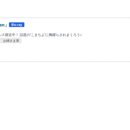
an」
Blu-ray
ルス接近中！ 話題の‘こまちよ’に胸躍らされまくろう♪
お姉さま系