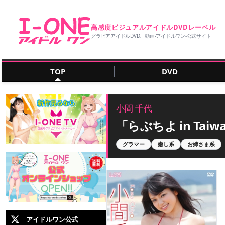
高感度ビジュアルアイドルDVDレーベル
グラビアアイドルDVD、動画‐アイドルワン‐公式サイト
TOP
DVD
小間 千代
「らぶちよ in Taiw
グラマー
癒し系
お姉さま系
アイドルワン公式