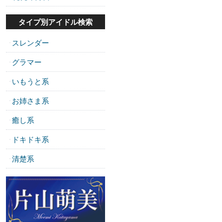
タイプ別アイドル検索
スレンダー
・
グラマー
・
いもうと系
・
お姉さま系
・
癒し系
・
ドキドキ系
・
清楚系
・