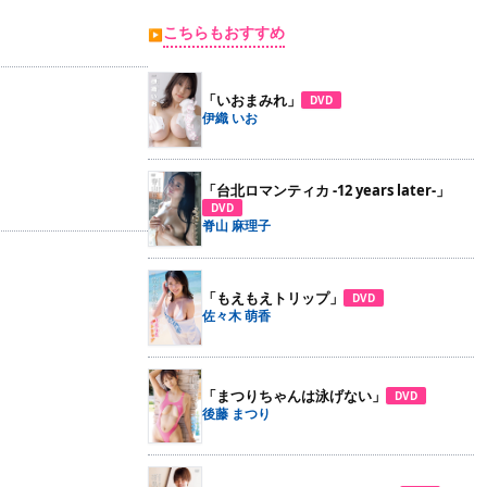
こちらもおすすめ
▶
「いおまみれ」
DVD
伊織 いお
「台北ロマンティカ -12 years later-」
DVD
脊山 麻理子
「もえもえトリップ」
DVD
佐々木 萌香
「まつりちゃんは泳げない」
DVD
後藤 まつり