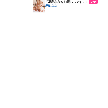
「冴島ななをお貸しします。」
DVD
冴島 なな