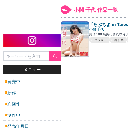
小間 千代 作品一覧
「らぶちよ in Taiw
小間 千代
男子100％惑わされウイ
グラマー
癒し系
メニュー
発売中
▶
新作
▶
次回作
▶
制作中
▶
発売年月日
▶