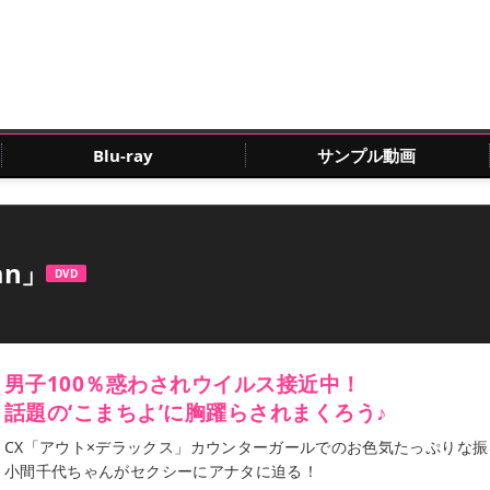
Blu-ray
サンプル動画
an」
DVD
男子100％惑わされウイルス接近中！
話題の‘こまちよ’に胸躍らされまくろう♪
CX「アウト×デラックス」カウンターガールでのお色気たっぷりな
小間千代ちゃんがセクシーにアナタに迫る！