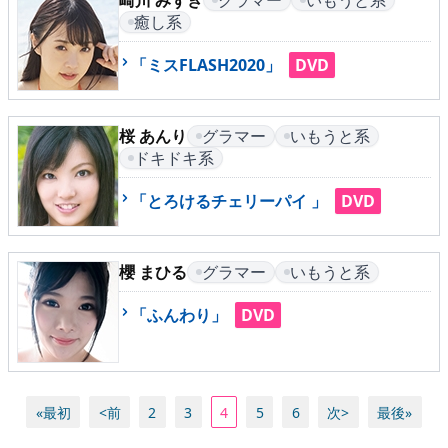
崎川 みずき
グラマー
いもうと系
癒し系
「ミスFLASH2020」
DVD
桜 あんり
グラマー
いもうと系
ドキドキ系
「とろけるチェリーパイ 」
DVD
櫻 まひる
グラマー
いもうと系
「ふんわり」
DVD
«最初
<前
2
3
4
5
6
次>
最後»