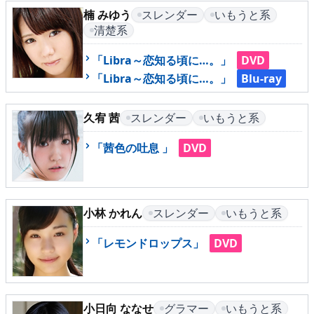
楠 みゆう
スレンダー
いもうと系
清楚系
メニュー
「Libra～恋知る頃に…。」
DVD
「Libra～恋知る頃に…。」
Blu-ray
▶
発売中
久宥 茜
スレンダー
いもうと系
▶
新作
「茜色の吐息 」
DVD
▶
次回作
▶
制作中
小林 かれん
スレンダー
いもうと系
▶
発売年月日
「レモンドロップス」
DVD
ご利用ガイド
小日向 ななせ
グラマー
いもうと系