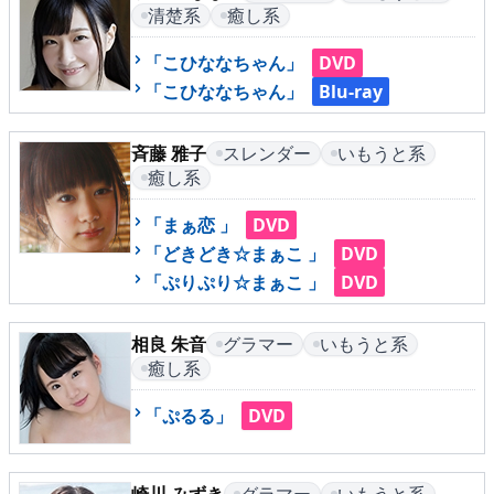
▶
更新情報
清楚系
癒し系
▶
個人情報保護について
「こひななちゃん」
DVD
「こひななちゃん」
Blu-ray
▶
よくあるご質問
斉藤 雅子
スレンダー
いもうと系
▶
会社概要
癒し系
▶
お問い合わせフォーム
「まぁ恋 」
DVD
「どきどき☆まぁこ 」
DVD
「ぷりぷり☆まぁこ 」
DVD
相良 朱音
グラマー
いもうと系
癒し系
「ぷるる」
DVD