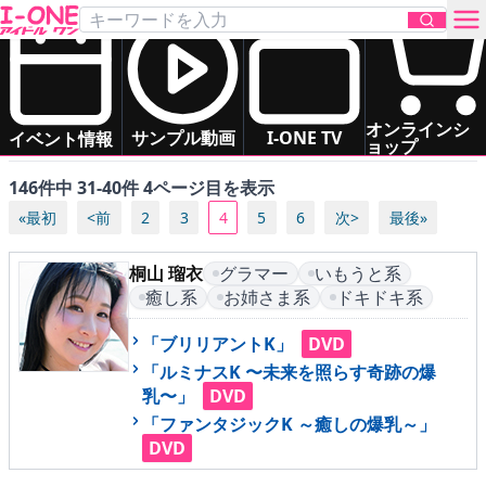
「いもうと系」の アイドル一覧
あ
か
さ
た
な
は
すべて（五十音順）
お問い合わせ
オンラインシ
ま
や
ら
わ
サンプル動画
I-ONE TV
イベント情報
ョップ
146件中 31-40件 4ページ目を表示
TOP
«最初
<前
2
3
4
5
6
次>
最後»
DVD
桐山 瑠衣
グラマー
いもうと系
癒し系
お姉さま系
ドキドキ系
Blu-ray
「ブリリアントK」
DVD
サンプル動画
「ルミナスK 〜未来を照らす奇跡の爆
乳〜」
DVD
イベント情報
「ファンタジックK ～癒しの爆乳～」
DVD
アイドル一覧