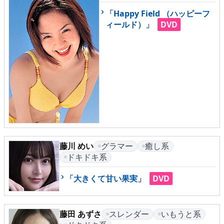
▶
更新情報
「Happy Field （ハッピーフ
ィールド）」
DVD
▶
個人情報保護について
▶
よくあるご質問
▶
会社概要
▶
お問い合わせフォーム
藤川 めい
グラマー
癒し系
ドキドキ系
「大きくて甘い果実」
DVD
藤田 あずさ
スレンダー
いもうと系