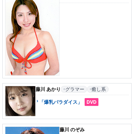
メニュー
▶
発売中
▶
新作
▶
次回作
▶
制作中
藤川 あかり
グラマー
癒し系
▶
発売年月日
「爆乳パラダイス」
DVD
ご利用ガイド
藤川 のぞみ