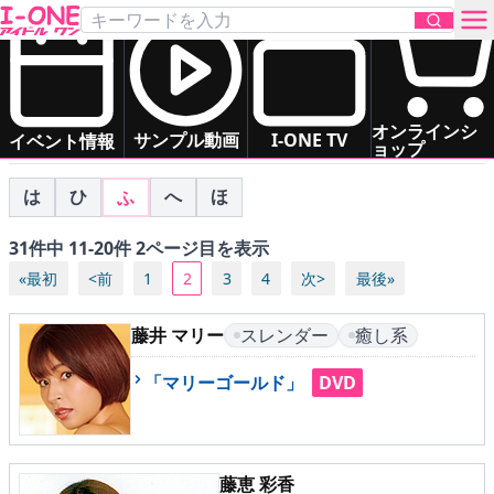
アイドル一覧
すべて（五十音順）
あ
か
さ
た
な
は
お問い合わせ
オンラインシ
ま
や
ら
わ
サンプル動画
I-ONE TV
イベント情報
ョップ
TOP
は
ひ
へ
ほ
ふ
31件中 11-20件 2ページ目を表示
DVD
«最初
<前
1
2
3
4
次>
最後»
Blu-ray
藤井 マリー
スレンダー
癒し系
サンプル動画
「マリーゴールド」
DVD
イベント情報
藤恵 彩香
アイドル一覧