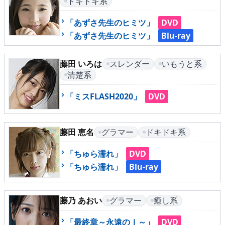
ドキドキ系
「あずさ先生のヒミツ」
DVD
「あずさ先生のヒミツ」
Blu-ray
藤田 いろは
スレンダー
いもうと系
清楚系
「ミスFLASH2020」
DVD
藤田 恵名
グラマー
ドキドキ系
「ちゅら濡れ」
DVD
「ちゅら濡れ」
Blu-ray
藤乃 あおい
グラマー
癒し系
「最終章～永遠のＩ～」
DVD