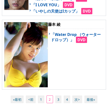
「I LOVE YOU」
DVD
「いやしの天使はIカップ」
DVD
藤本 綾
「Water Drop （ウォーター
ドロップ）」
DVD
«最初
<前
1
2
3
4
次>
最後»