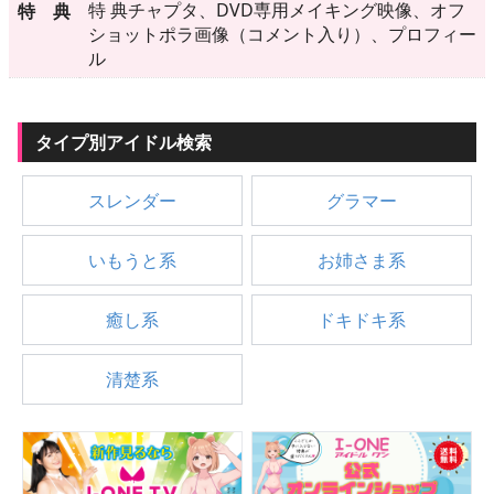
▶
更新情報
特 典チャプタ、DVD専用メイキング映像、オフ
特 典
ショットポラ画像（コメント入り）、プロフィー
▶
個人情報保護について
ル
▶
よくあるご質問
タイプ別アイドル検索
▶
会社概要
スレンダー
グラマー
▶
お問い合わせフォーム
いもうと系
お姉さま系
癒し系
ドキドキ系
清楚系