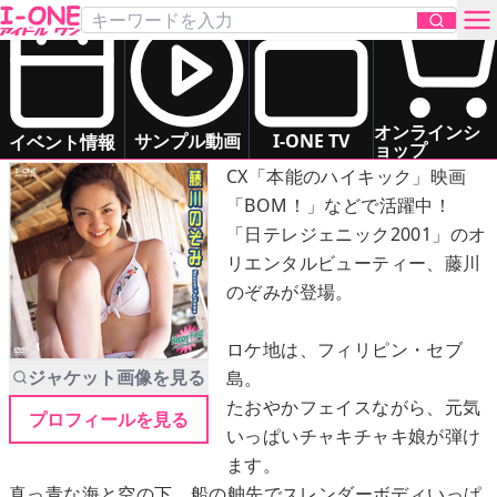
藤川 のぞみ
「Happy Field （ハッピーフィールド）」
DVD
お問い合わせ
オンラインシ
ハッピーガールNOZOMIとな・ご・も！
サンプル動画
I-ONE TV
イベント情報
ョップ
CX「本能のハイキック」映画
TOP
「BOM！」などで活躍中！
「日テレジェニック2001」のオ
DVD
リエンタルビューティー、藤川
のぞみが登場。
Blu-ray
ロケ地は、フィリピン・セブ
サンプル動画
ジャケット画像を見る
島。
たおやかフェイスながら、元気
プロフィールを見る
イベント情報
いっぱいチャキチャキ娘が弾け
ます。
アイドル一覧
真っ青な海と空の下、船の舳先でスレンダーボディいっぱ