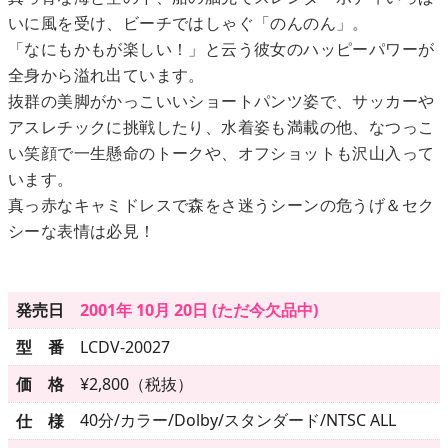
いに風を受け、ビーチではしゃぐ「のんのん」。
「なにもかもが楽しい！」と云う彼女のハッピーパワーが
メニュー
全身から溢れ出ています。
抜群の美脚がかっこいいショートパンツ姿で、サッカーや
▶
発売中
アスレチックに挑戦したり、水着姿も満載の他、なつっこ
い笑顔で一生懸命のトークや、オフショットも沢山入って
▶
新作
います。
真っ赤なキャミドレスで森をさ迷うシーンの危うげ＆セク
▶
次回作
シーな表情は必見！
▶
制作中
発売日
2001年 10月 20日 (ただ今欠品中)
▶
発売年月日
型 番
LCDV-20027
価 格
¥2,800（税抜）
ご利用ガイド
40分/カラー/Dolby/スタンダード/NTSC ALL
仕 様