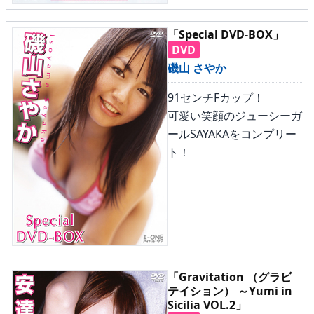
▶
更新情報
「Special DVD-BOX」
▶
個人情報保護について
DVD
磯山 さやか
▶
よくあるご質問
91センチFカップ！
▶
会社概要
可愛い笑顔のジューシーガ
ールSAYAKAをコンプリー
▶
お問い合わせフォーム
ト！
「Gravitation （グラビ
テイション） ～Yumi in
Sicilia VOL.2」