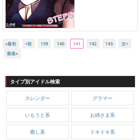
«最初
<前
139
140
141
142
143
次>
最後»
タイプ別アイドル検索
スレンダー
グラマー
いもうと系
お姉さま系
癒し系
ドキドキ系