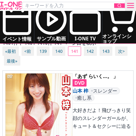
DVD一覧
新作
次回作
制作中
発売年月日
発売中
お問い合わせ
オンラインシ
サンプル動画
I-ONE TV
イベント情報
ョップ
1461件中 1401-1410件 141ページ目を表示
«最初
<前
139
140
141
142
143
次>
TOP
最後»
DVD
「あず らいく…。 」
DVD
Blu-ray
山本 梓
スレンダー
癒し系
サンプル動画
大好きだよ！飛びっきり笑
イベント情報
顔のスレンダーガールが、
キュート＆セクシーに迫る
アイドル一覧