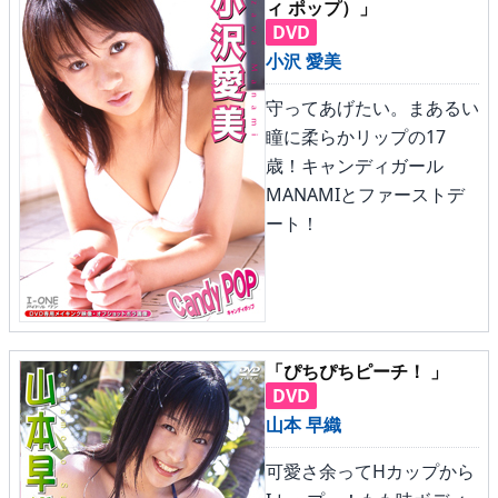
ィ ポップ）」
DVD
小沢 愛美
守ってあげたい。まあるい
瞳に柔らかリップの17
歳！キャンディガール
MANAMIとファーストデ
ート！
「ぴちぴちピーチ！ 」
DVD
山本 早織
可愛さ余ってHカップから