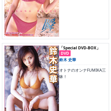
「Special DVD-BOX」
DVD
鈴木 史華
オトナのオンナFUMIKA三
昧！