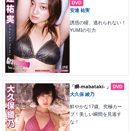
DVD
安達 祐実
誘惑の瞳、逃れられない！
YUMIの引力
「瞬-mabataki- 」
DVD
大久保 綾乃
鮮やかな17歳、究極カー
ブ！美しい瞬間を見逃す
な！