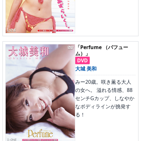
メニュー
▶
発売中
「Perfume （パフュー
ム）」
▶
新作
DVD
大城 美和
▶
次回作
みー20歳。咲き薫る大人
▶
制作中
の女へ。 溢れる情感、88
センチGカップ、しなやか
▶
発売年月日
なボディラインが挑発す
る！
ご利用ガイド