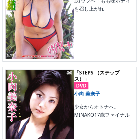
Iカップへ！もも味ボディ
を召し上がれ
「STEPS （ステップ
ス）」
DVD
小向 美奈子
少女からオトナへ。
MINAKO17歳ファイナル