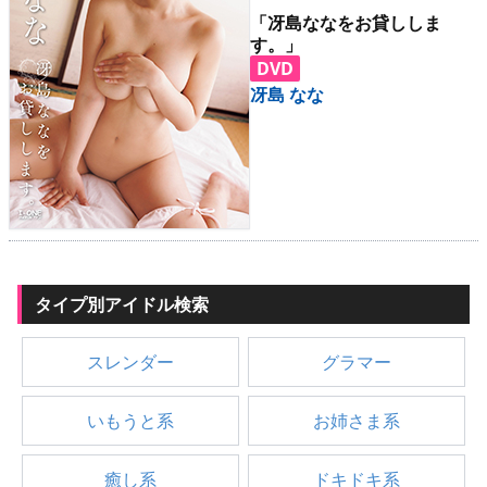
「冴島ななをお貸ししま
す。」
DVD
冴島 なな
タイプ別アイドル検索
スレンダー
グラマー
いもうと系
お姉さま系
癒し系
ドキドキ系