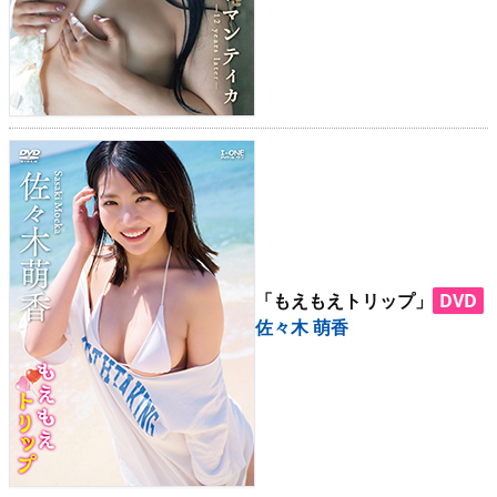
「もえもえトリップ」
DVD
佐々木 萌香