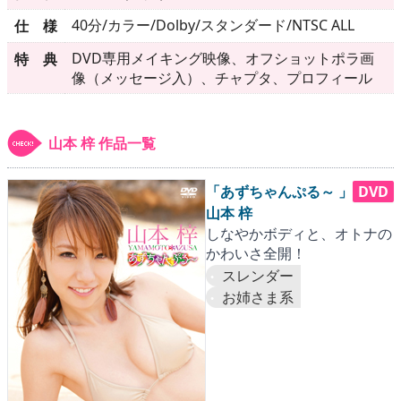
▶
更新情報
40分/カラー/Dolby/スタンダード/NTSC ALL
仕 様
▶
個人情報保護について
DVD専用メイキング映像、オフショットポラ画
特 典
像（メッセージ入）、チャプタ、プロフィール
▶
よくあるご質問
▶
会社概要
山本 梓 作品一覧
▶
お問い合わせフォーム
「あずちゃんぷる～ 」
DVD
山本 梓
しなやかボディと、オトナの
かわいさ全開！
スレンダー
お姉さま系