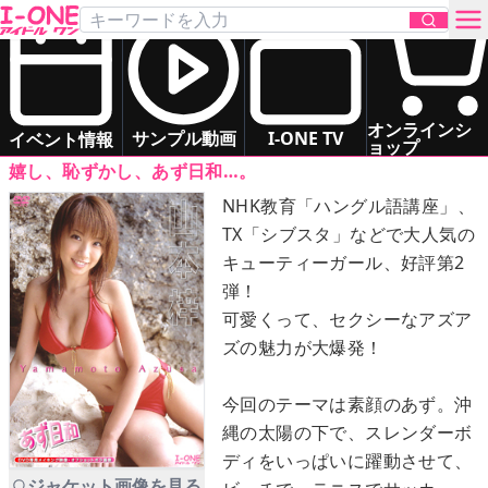
山本 梓
「あず日和 」
DVD
お問い合わせ
スレンダー
癒し系
オンラインシ
サンプル動画
I-ONE TV
イベント情報
ョップ
嬉し、恥ずかし、あず日和…。
TOP
NHK教育「ハングル語講座」、
TX「シブスタ」などで大人気の
DVD
キューティーガール、好評第2
弾！
Blu-ray
可愛くって、セクシーなアズア
ズの魅力が大爆発！
サンプル動画
今回のテーマは素顔のあず。沖
イベント情報
縄の太陽の下で、スレンダーボ
ディをいっぱいに躍動させて、
アイドル一覧
ジャケット画像を見る