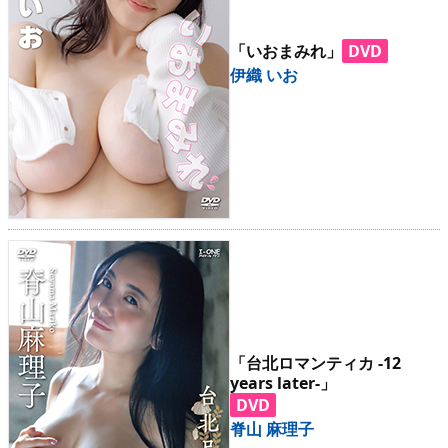
「いおまみれ」
DVD
伊織 いお
「台北ロマンティカ -12
years later-」
DVD
脊山 麻理子