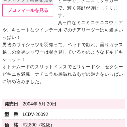
ビーチで、テニスでサッカー
で、輝く笑顔が弾けまくりま
プロフィールを見る
す。
メニュー
真っ白なミニミニテニスウェア
や、キュートなツインテールでのチアリーダーは可愛さい
▶
発売中
っぱい！
男物のワイシャツを羽織って、ベッドで戯れ、曇りガラス
▶
新作
越しの全裸シャワーは覗き見しているかのようなドキドキ
ショット！
▶
次回作
オトナムードのスリットドレスでビリヤードや、セクシー
ビキニも満載、ナチュラル感溢れるあずの魅力をいっぱい
▶
制作中
に詰め込みました。
▶
発売年月日
発売日
2004年 6月 20日
ご利用ガイド
型 番
LCDV-20092
価 格
¥2,800（税抜）