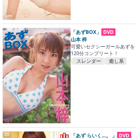
「あずBOX」
DVD
山本 梓
可愛いセクシーガールあずを
120分コンプリート！
スレンダー
癒し系
「あず らいく…。 」
DVD