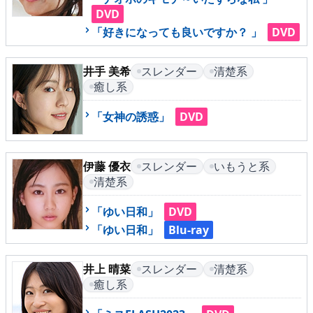
▶
更新情報
DVD
「好きになっても良いですか？ 」
DVD
▶
個人情報保護について
▶
よくあるご質問
井手 美希
スレンダー
清楚系
癒し系
▶
会社概要
「女神の誘惑」
DVD
▶
お問い合わせフォーム
伊藤 優衣
スレンダー
いもうと系
清楚系
「ゆい日和」
DVD
「ゆい日和」
Blu-ray
井上 晴菜
スレンダー
清楚系
癒し系