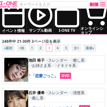
「スレンダー」の アイドル一覧
あ
か
さ
た
な
は
すべて（五十音順）
お問い合わせ
オンラインシ
ま
や
ら
わ
サンプル動画
I-ONE TV
イベント情報
ョップ
248件中 21-30件 3ページ目を表示
TOP
«最初
<前
1
2
3
4
5
次>
最後»
DVD
池田 裕子
スレンダー
癒し系
お姉さま系
ドキドキ系
Blu-ray
「恋愛ごっこ」
DVD
サンプル動画
イベント情報
石井 優希
スレンダー
清楚系
癒し系
アイドル一覧