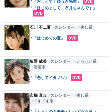
「おしえて！ゆうき先生」
DVD
「はじめまして、石井ちゃんです」
DVD
メニュー
石川 不二夏
スレンダー
癒し系
▶
発売中
「はじめての夏」
DVD
▶
新作
▶
次回作
板野 成美
スレンダー
いもうと系
清楚系
▶
制作中
「恋してイタノ♡」
DVD
▶
発売年月日
市橋 直歩
スレンダー
癒し系
ご利用ガイド
ドキドキ系
「ナオホのキモチ～いたずらな私 」