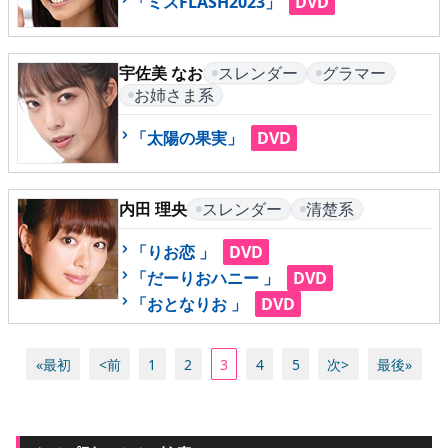
「ミスFLASH2023」
DVD
宇佐美 なお
スレンダー
グラマー
お姉さま系
「太陽の果実」
DVD
内田 理央
スレンダー
清楚系
「りお恋 」
DVD
「だーりおハニー 」
DVD
「おとなりお 」
DVD
«最初
<前
1
2
3
4
5
次>
最後»