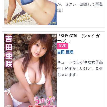
が、セクシー加速して再登
場！
メニュー
▶
発売中
「SHY GIRL （シャイ ガ
ール）」
▶
新作
DVD
吉田 亜咲
▶
次回作
キュートでカゲキな女子高
▶
制作中
生！恥ずかしいけど、見せ
ちゃいます。
▶
発売年月日
ご利用ガイド