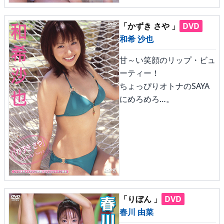
▶
更新情報
▶
個人情報保護について
「かずき さや 」
DVD
和希 沙也
▶
よくあるご質問
甘～い笑顔のリップ・ビュ
ーティー！
▶
会社概要
ちょっぴりオトナのSAYA
▶
お問い合わせフォーム
にめろめろ…。
「りぼん 」
DVD
春川 由菜