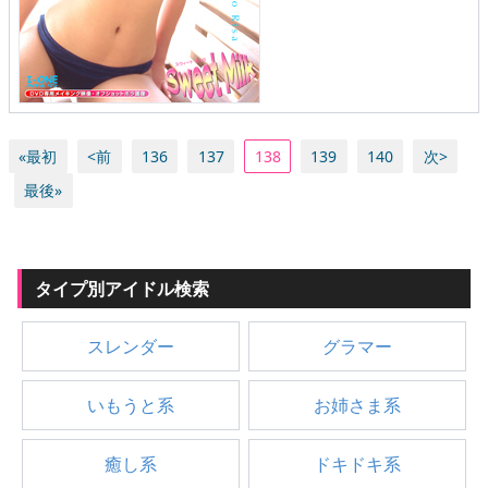
«最初
<前
136
137
138
139
140
次>
最後»
タイプ別アイドル検索
スレンダー
グラマー
いもうと系
お姉さま系
癒し系
ドキドキ系