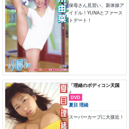
保母さん見習い、新体操ア
イドル！YUNAとファース
トデート！
「理緒のボディコン天国
」
DVD
夏目 理緒
スーパーカーブに大接近！