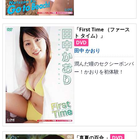
「First Time （ファース
ト タイム）」
DVD
田中 かおり
潤んだ瞳のセクシーボンバ
ー！かおりを初体験！
「真夏の百合 」
DVD