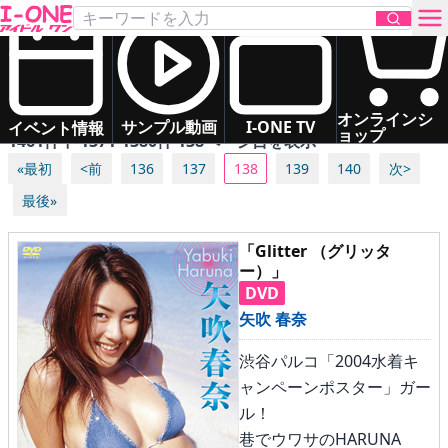
DVD一覧
新作
次回作
制作中
発売年月日
発売中
お問い合わせ
オンラインシ
サンプル動画
I-ONE TV
イベント情報
ョップ
1461件中 1371-1380件 138ページ目を表示
«最初
<前
136
137
138
139
140
次>
TOP
最後»
DVD
「Glitter （グリッタ
ー）」
Blu-ray
DVD
矢吹 春奈
サンプル動画
渋谷パルコ「2004水着キ
ャンペーンポスター」ガー
イベント情報
ル！
巷でウワサのHARUNA
アイドル一覧