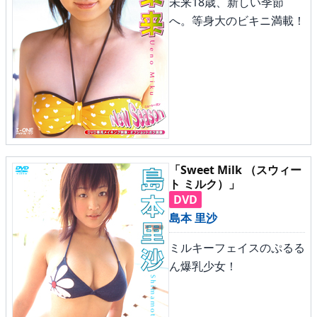
未来18歳、新しい季節
へ。等身大のビキニ満載！
「Sweet Milk （スウィー
ト ミルク）」
DVD
島本 里沙
ミルキーフェイスのぷるる
ん爆乳少女！