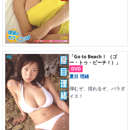
「Go to Beach！ （ゴ
ー・トゥ・ビーチ！）」
DVD
夏目 理緒
弾むぞ、揺れるぞ、パラダ
イス！