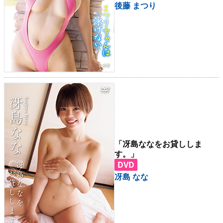
後藤 まつり
「冴島ななをお貸ししま
す。」
DVD
冴島 なな