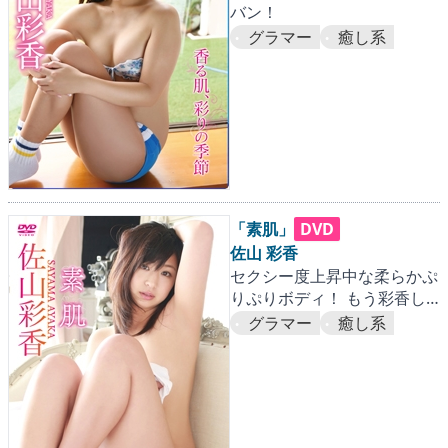
バン！
グラマー
癒し系
「素肌」
DVD
佐山 彩香
セクシー度上昇中な柔らかぷ
りぷりボディ！ もう彩香し
か愛せない！！
グラマー
癒し系