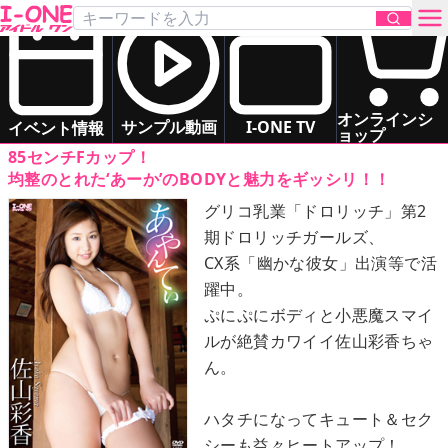
佐山 彩香
「あやんてぃ」
DVD
お問い合わせ
グラマー
癒し系
オンラインシ
サンプル動画
I-ONE TV
イベント情報
ョップ
85センチFカップ！
TOP
均整のとれた‘あーか’のBODYと魅力をギッシリ！！
グリコ乳業「ドロリッチ」第2
DVD
期ドロリッチガールズ、
CX系「幽かな彼女」出演等で活
Blu-ray
躍中。
ぷにぷにボディと小悪魔スマイ
サンプル動画
ルが絶賛カワイイ佐山彩香ちゃ
ん。
イベント情報
ハタチになってキュート＆セク
アイドル一覧
シーも益々ヒートアップ！