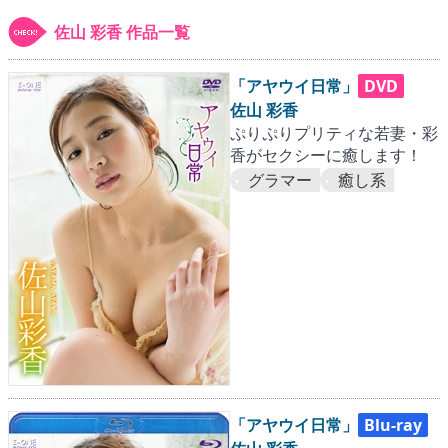
▶
更新情報
佐山 彩香 作品一覧
▶
個人情報保護について
「アヤウイ日常」
DVD
▶
よくあるご質問
佐山 彩香
ぷりぷりプリティな若妻・彩
▶
会社概要
香がセクシーに癒します！
グラマー
癒し系
▶
お問い合わせフォーム
「アヤウイ日常」
Blu-ray