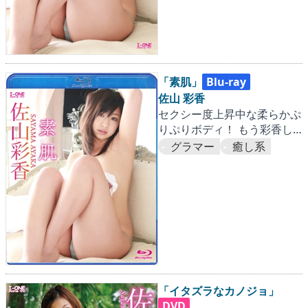
「素肌」
Blu-ray
佐山 彩香
セクシー度上昇中な柔らかぷ
りぷりボディ！ もう彩香し
か愛せない！！
グラマー
癒し系
「イタズラなカノジョ」
DVD