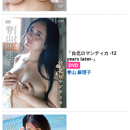
「台北ロマンティカ -12
years later-」
DVD
脊山 麻理子