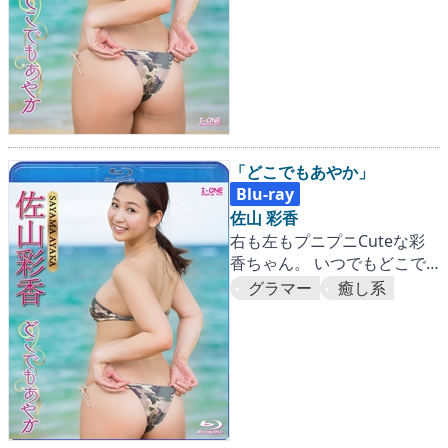
「どこでもあやか」
Blu-ray
佐山 彩香
右も左もプニプニCuteな彩
香ちゃん。 いつでもどこで
も恋愛モードまっしぐら！
グラマー
癒し系