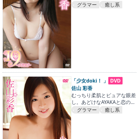
グラマー
癒し系
「少女doki！ 」
DVD
佐山 彩香
むっちり柔肌とピュアな眼差
し。あどけなAYAKAと恋の予
感！？
グラマー
癒し系