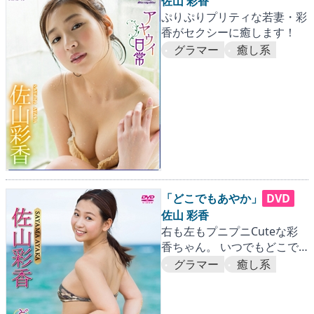
佐山 彩香
ぷりぷりプリティな若妻・彩
香がセクシーに癒します！
グラマー
癒し系
「どこでもあやか」
DVD
佐山 彩香
右も左もプニプニCuteな彩
香ちゃん。 いつでもどこで
も恋愛モードまっしぐら！
グラマー
癒し系