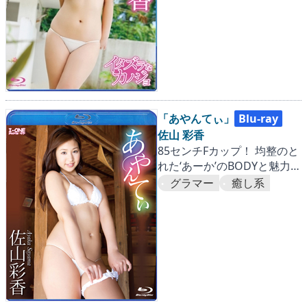
「あやんてぃ」
Blu-ray
佐山 彩香
85センチFカップ！ 均整のと
れた‘あーか’のBODYと魅力を
ギッシリ！！
グラマー
癒し系