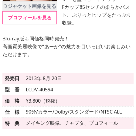
ジャケット画像を見る
Fカップ85センチの柔らかバス
ト、ぷりっとヒップをたっぷり
プロフィールを見る
メニュー
収録。
▶
発売中
Blu-ray版も同価格同時発売！
高画質美麗映像で“あーか”の魅力を目いっぱいお楽しみい
▶
新作
ただけます。
▶
次回作
発売日
2013年 8月 20日
▶
制作中
型 番
LCDV-40594
▶
発売年月日
価 格
¥3,800（税抜）
90分/カラー/Dolby/スタンダード/NTSC ALL
仕 様
ご利用ガイド
メイキング映像、チャプタ、プロフィール
特 典