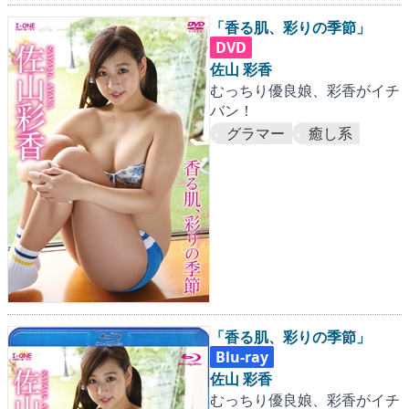
「香る肌、彩りの季節」
DVD
佐山 彩香
むっちり優良娘、彩香がイチ
バン！
グラマー
癒し系
「香る肌、彩りの季節」
Blu-ray
佐山 彩香
むっちり優良娘、彩香がイチ