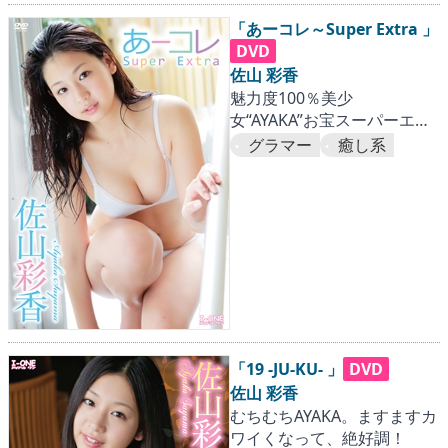
「あーコレ～Super Extra 」
DVD
佐山 彩香
魅力度100％美少
女“AYAKA”お宝スーパーエデ
ィション！
グラマー
癒し系
「19 -JU-KU- 」
DVD
佐山 彩香
むちむちAYAKA。ますますカ
ワイくなって、絶好調！