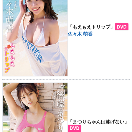
「もえもえトリップ」
DVD
佐々木 萌香
「まつりちゃんは泳げない」
DVD