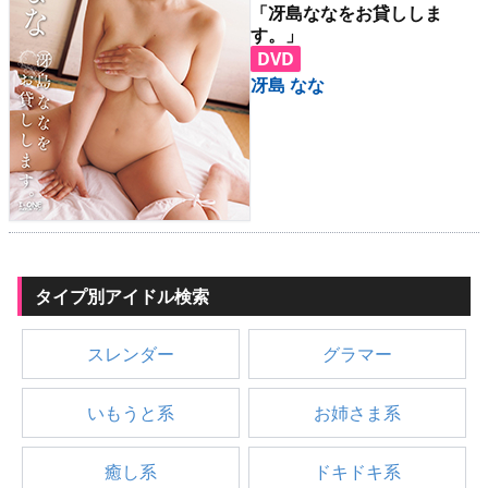
「冴島ななをお貸ししま
す。」
DVD
冴島 なな
タイプ別アイドル検索
スレンダー
グラマー
いもうと系
お姉さま系
癒し系
ドキドキ系