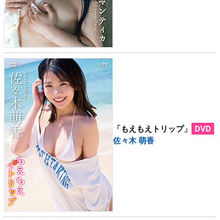
「もえもえトリップ」
DVD
佐々木 萌香