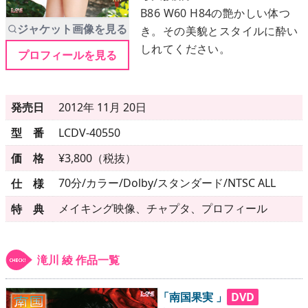
B86 W60 H84の艶かしい体つ
ジャケット画像を見る
き。その美貌とスタイルに酔い
メニュー
しれてください。
プロフィールを見る
▶
発売中
発売日
2012年 11月 20日
▶
新作
型 番
LCDV-40550
▶
次回作
価 格
¥3,800（税抜）
70分/カラー/Dolby/スタンダード/NTSC ALL
仕 様
▶
制作中
メイキング映像、チャプタ、プロフィール
特 典
▶
発売年月日
滝川 綾 作品一覧
ご利用ガイド
「南国果実 」
DVD