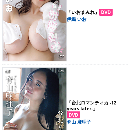
「いおまみれ」
DVD
伊織 いお
「台北ロマンティカ -12
years later-」
DVD
脊山 麻理子