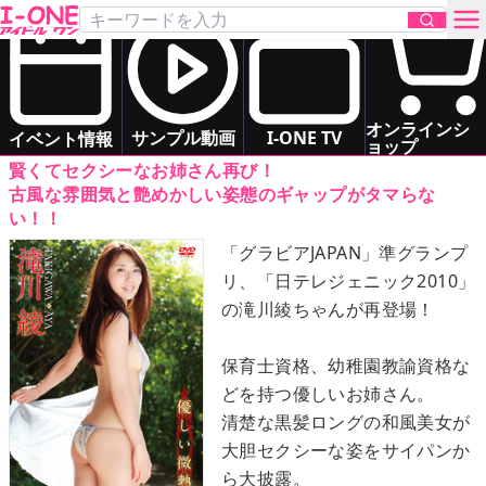
滝川 綾
「優しい微熱 」
DVD
お問い合わせ
スレンダー
お姉さま系
ドキドキ系
オンラインシ
サンプル動画
I-ONE TV
イベント情報
ョップ
賢くてセクシーなお姉さん再び！
TOP
古風な雰囲気と艶めかしい姿態のギャップがタマらな
い！！
DVD
「グラビアJAPAN」準グランプ
リ、「日テレジェニック2010」
Blu-ray
の滝川綾ちゃんが再登場！
サンプル動画
保育士資格、幼稚園教諭資格な
どを持つ優しいお姉さん。
イベント情報
清楚な黒髪ロングの和風美女が
大胆セクシーな姿をサイパンか
アイドル一覧
ら大披露。