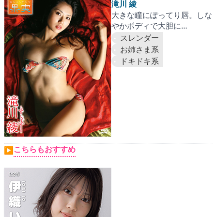
▶
更新情報
滝川 綾
大きな瞳にぽってり唇。しな
▶
個人情報保護について
やかボディで大胆に…
スレンダー
▶
よくあるご質問
お姉さま系
ドキドキ系
▶
会社概要
▶
お問い合わせフォーム
こちらもおすすめ
▶