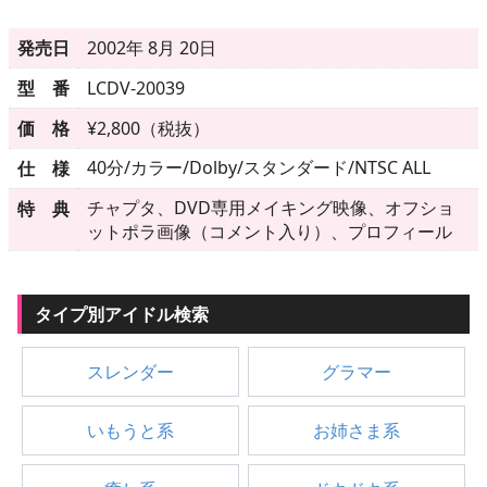
▶
更新情報
発売日
2002年 8月 20日
▶
個人情報保護について
型 番
LCDV-20039
▶
よくあるご質問
価 格
¥2,800（税抜）
▶
会社概要
40分/カラー/Dolby/スタンダード/NTSC ALL
仕 様
チャプタ、DVD専用メイキング映像、オフショ
特 典
▶
お問い合わせフォーム
ットポラ画像（コメント入り）、プロフィール
タイプ別アイドル検索
スレンダー
グラマー
いもうと系
お姉さま系