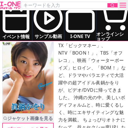
眞鍋 かをり
「Sweet Summer （スウィートサマー）」
DVD
お問い合わせ
オンラインシ
Kaoriと旅する永遠の夏…
サンプル動画
I-ONE TV
イベント情報
ョップ
TX「ビックマネー」、
TOP
NTV「BOON！」、TBS「オフ
レコ」、映画「ウォーターボー
DVD
イズ」ヒロイン、「BOM！」な
ど、ドラマやバラエティで大活
Blu-ray
躍中の超アイドル眞鍋かをり
が、ビデオ/DVDに帰ってきま
サンプル動画
した。 沖縄の光の中、美しいボ
ディフォルムと、時に愛くるし
イベント情報
く、時にエキサイティングな魅
ジャケット画像を見る
力を満載。 ちょっぴりオトナに
アイドル一覧
なって、益々セクシー度UPした