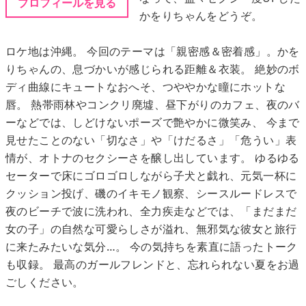
プロフィールを見る
かをりちゃんをどうぞ。
メニュー
ロケ地は沖縄。 今回のテーマは「親密感＆密着感」。かを
りちゃんの、息づかいが感じられる距離＆衣装。 絶妙のボ
▶
発売中
ディ曲線にキュートなおへそ、つややかな瞳にホットな
唇。 熱帯雨林やコンクリ廃墟、昼下がりのカフェ、夜のバ
▶
新作
ーなどでは、しどけないポーズで艶やかに微笑み、 今まで
見せたことのない「切なさ」や「けだるさ」「危うい」表
▶
次回作
情が、オトナのセクシーさを醸し出しています。 ゆるゆる
セーターで床にゴロゴロしながら子犬と戯れ、元気一杯に
▶
制作中
クッション投げ、磯のイキモノ観察、シースルードレスで
夜のビーチで波に洗われ、全力疾走などでは、「まだまだ
▶
発売年月日
女の子」の自然な可愛らしさが溢れ、無邪気な彼女と旅行
に来たみたいな気分…。 今の気持ちを素直に語ったトーク
も収録。 最高のガールフレンドと、忘れられない夏をお過
ご利用ガイド
ごしください。