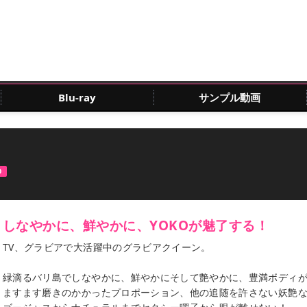
Blu-ray
サンプル動画
D
しなやかに、鮮やかに、YOKOが魅了する！
TV、グラビアで大活躍中のグラビアクイーン。
緑滴るバリ島でしなやかに、鮮やかにそして艶やかに、豊満ボディ
ますます磨きのかかったプロポーション、他の追随を許さない妖艶