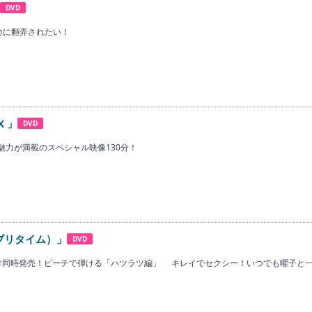
DVD
力に翻弄されたい！
X 」
DVD
魅力が満載のスペシャル映像130分！
（エブリタイム）」
DVD
作同時発売！ビーチで弾ける「ハツラツ編」 キレイでセクシー！いつでも曜子と