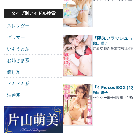
タイプ別アイドル検索
スレンダー
・
グラマー
「陽光フラッシュ 
・
熊田 曜子
いもうと系
鮮烈な輝きを放つ極上の
・
お姉さま系
・
癒し系
・
ドキドキ系
・
「4 Pieces BOX (
熊田 曜子
清楚系
・
セクシー曜子4枚組・19