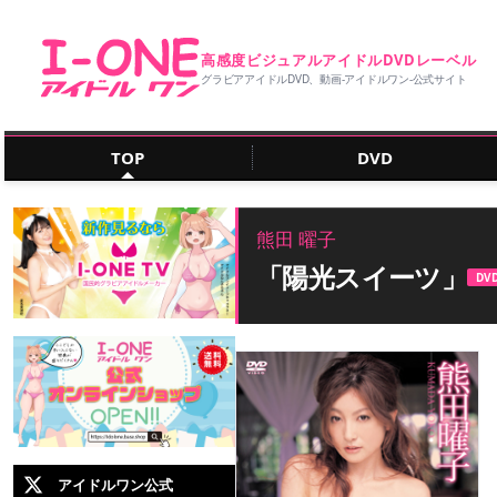
高感度ビジュアルアイドルDVDレーベル
グラビアアイドルDVD、動画‐アイドルワン‐公式サイト
TOP
DVD
熊田 曜子
「陽光スイーツ」
DV
アイドルワン公式