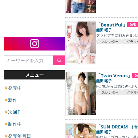
「Beautiful」
DVD
熊田 曜子
グラビア界に刻み込まれ
スレンダー
グラマ
メニュー
「Twin Venus」
D
熊田 曜子
I-ONEからは実に9年ぶ
発売中
▶
スレンダー
グラマ
新作
▶
次回作
▶
制作中
▶
「SUN DREAM 
熊田 曜子
発売年月日
▶
艶やかラブウーマン。薫