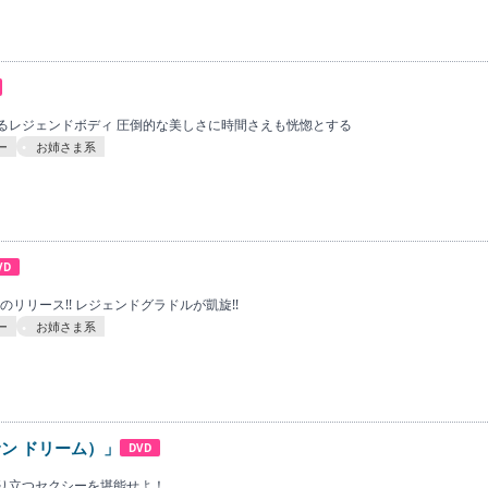
るレジェンドボディ 圧倒的な美しさに時間さえも恍惚とする
ー
お姉さま系
VD
りのリリース!! レジェンドグラドルが凱旋!!
ー
お姉さま系
（サン ドリーム）」
DVD
り立つセクシーを堪能せよ！