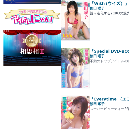
「With (ウイズ）」
熊田 曜子
益々進化するYOKOの魅
「Special DVD-BO
熊田 曜子
不動のトップアイドルの
「Everytime 
熊田 曜子
スーパービューティー2