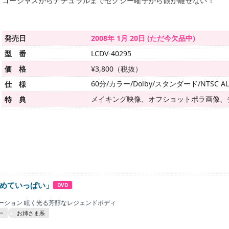
ゴージャスからナチュラルまでセクシー曜子から眼が離せない！
発売日
2008年 1月 20日 (ただ今欠品中)
型 番
LCDV-40295
価 格
¥3,800（税抜）
60分/カラー/Dolby/スタンダード/NTSC AL
仕 様
メイキング映像、オフショットポラ画像、
特 典
めていっぱい」
DVD
ーション 眩く光る芳醇なレジェンドボディ
ー
お姉さま系