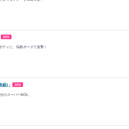
」
DVD
ボディに、悩殺ポーズで直撃！
4枚組)」
DVD
5分のスーパーBOX。