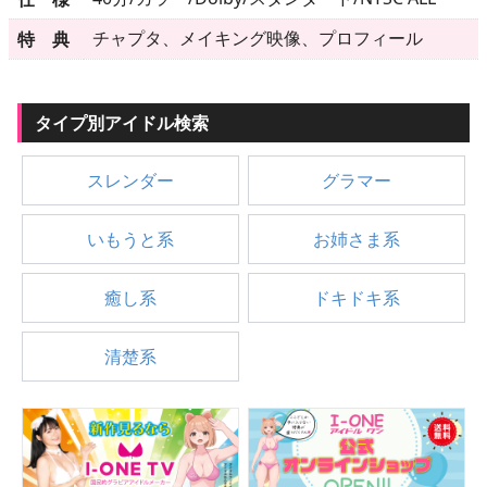
▶
更新情報
チャプタ、メイキング映像、プロフィール
特 典
▶
個人情報保護について
▶
よくあるご質問
タイプ別アイドル検索
▶
会社概要
スレンダー
グラマー
▶
お問い合わせフォーム
いもうと系
お姉さま系
癒し系
ドキドキ系
清楚系