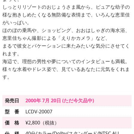
しっとりリゾートのおじょうさま風から、ピュアな幼子の
様な抱きしめたくなる無防備な表情まで、いろんな恵里佳
メニュー
がいっぱい。
ほのぼの乗馬や、ショッピング、おおはしゃぎの海水浴、
▶
発売中
恵里佳ちゃん撮影による「えりかカメラ」など、
まるで彼女とバケーションに来たみたいな気分にさせてく
▶
新作
れます。
海辺で、理想の男性や夢についてのインタビューも満載。
▶
次回作
様々な水着やドレス姿で、見ているあなたに元気をくれま
す。
▶
制作中
▶
発売年月日
発売日
2000年 7月 20日 (ただ今欠品中)
型 番
LCDV-20007
ご利用ガイド
価 格
¥2,800（税抜）
40分/カラー/Dolby/スタンダード/NTSC ALL
仕 様