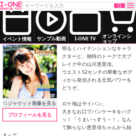
山川 恵里佳
「CRISPY」
DVD
お問い合わせ
オンラインシ
香ばし娘ERIKAとバケーション！
サンプル動画
I-ONE TV
イベント情報
ョップ
明るくハイテンションなキャラ
TOP
クターと、独特のトークで大ブ
レイク中の山川恵里佳。
DVD
ウエスト52センチの華奢なボデ
ィから発信される元気パワーを
Blu-ray
どうぞ。
サンプル動画
ジャケット画像を見る
ロケ地はサイパン。
大きなお口でパンケーキをパク
プロフィールを見る
イベント情報
ッ！「うまいっすう～！」なん
て飾らない恵里佳ちゃんから始
アイドル一覧
まって、