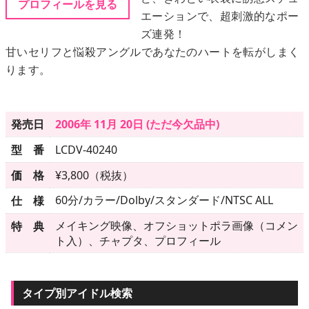
プロフィールを見る
エーションで、超刺激的なポー
ズ連発！
メニュー
甘いセリフと悩殺アングルであなたのハートを転がしまく
ります。
▶
発売中
▶
新作
発売日
2006年 11月 20日 (ただ今欠品中)
型 番
LCDV-40240
▶
次回作
価 格
¥3,800（税抜）
▶
制作中
60分/カラー/Dolby/スタンダード/NTSC ALL
仕 様
▶
発売年月日
メイキング映像、オフショットポラ画像（コメン
特 典
ト入）、チャプタ、プロフィール
ご利用ガイド
タイプ別アイドル検索