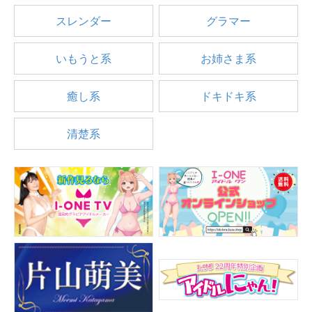
▶
更新情報
スレンダー
グラマー
▶
個人情報保護について
いもうと系
お姉さま系
▶
よくあるご質問
癒し系
ドキドキ系
▶
会社概要
清楚系
▶
お問い合わせフォーム