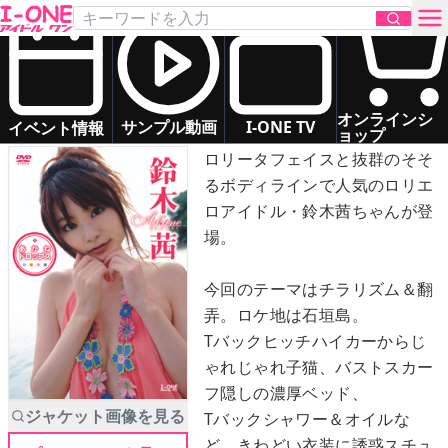
鈴木 茜
「あかねドロップス」
DVD
お問い合わせ
オンラインシ
小悪魔・茜に翻弄されたい！
サンプル動画
I-ONE TV
イベント情報
ョップ
ロリータフェイスと抜群のそそ
TOP
るボディラインで人気のロリエ
ロアイドル・鈴木茜ちゃんが登
DVD
場。
Blu-ray
今回のテーマはチラリズム＆翻
弄。ロケ地は石垣島。
サンプル動画
Tバックヒッチハイカーからじ
ゃれじゃれ子猫、バストスカー
イベント情報
フ隠しの濃厚ベッド、
ジャケット画像を見る
Tバックシャワー＆オイルな
アイドル一覧
ど、きわどい衣装に誘惑スチュ