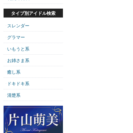
タイプ別アイドル検索
スレンダー
・
グラマー
・
いもうと系
・
お姉さま系
・
癒し系
・
ドキドキ系
・
清楚系
・