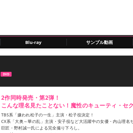
Blu-ray
サンプル動画
」
DVD
2作同時発売・第2弾！
こんな理名見たことない！魔性のキューティ・セ
TBS系「嫌われ松子の一生」主演・松子役決定！
CX系「大奥～華の乱」主演・安子役など大活躍中の女優・内山理名
巨匠・野村誠一氏による完全撮り下ろし。