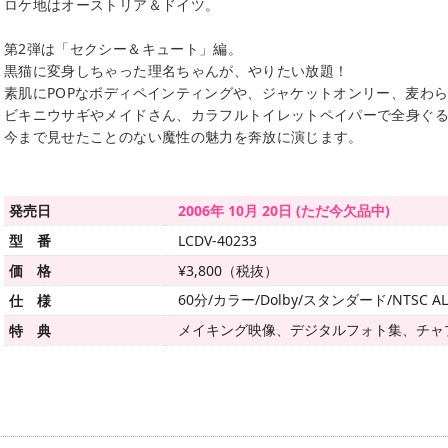
ロケ地はオーストリア＆ドイツ。
第2弾は「セクシー＆キュート」編。
黒猫に変身しちゃった理名ちゃんが、やりたい放題！
素肌にPOPなボディペインティングや、ジャケットオンリー、麦わ
ビキニウサギやメイドさん、カラフルトイレットペイパーで全身ぐ
今まで見せたことのない魔性の魅力を奔放に演じます。
発売日
2006年 10月 20日 (ただ今欠品中)
型 番
LCDV-40233
価 格
¥3,800（税抜）
60分/カラー/Dolby/スタンダード/NTSC AL
仕 様
メイキング映像、デジタルフォト集、チャ
特 典