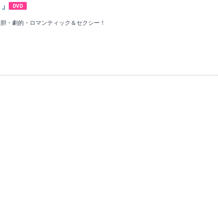
）」
DVD
 大胆・劇的・ロマンティック＆セクシー！