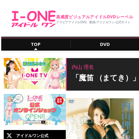
高感度ビジュアルアイドルDVDレーベル
グラビアアイドルDVD、動画‐アイドルワン‐公式サイト
TOP
DVD
内山 理名
「魔笛 （まてき）
アイドルワン公式