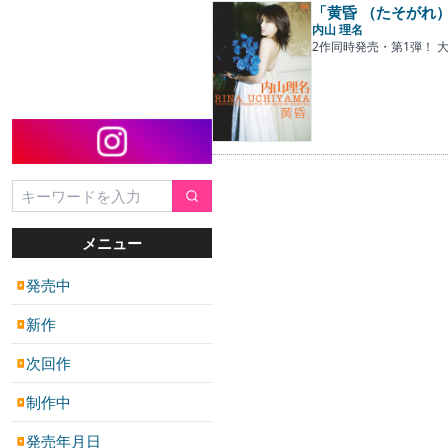
「黄昏 （たそがれ
内山 理名
2作同時発売・第1弾！
メニュー
発売中
▶
新作
▶
次回作
▶
制作中
▶
発売年月日
▶