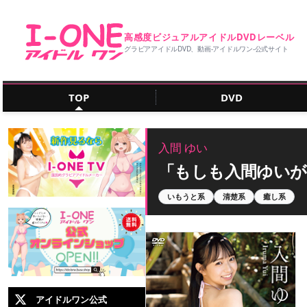
高感度ビジュアルアイドルDVDレーベル
グラビアアイドルDVD、動画‐アイドルワン‐公式サイト
TOP
DVD
入間 ゆい
「もしも入間ゆい
いもうと系
清楚系
癒し系
アイドルワン公式