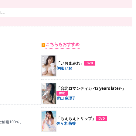
LL
こちらもおすすめ
▶
「いおまみれ」
DVD
伊織 いお
「台北ロマンティカ -12 years later-」
DVD
脊山 麻理子
「もえもえトリップ」
DVD
鮮度100％。
佐々木 萌香