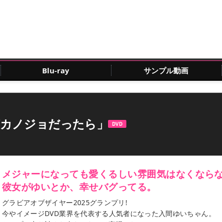
Blu-ray
サンプル動画
がカノジョだったら」
DVD
メジャーになっても愛くるしい雰囲気はなくなら
彼女がゆいとか、幸せバグってる。
グラビアオブザイヤー2025グランプリ!
今やイメージDVD業界を代表する人気者になった入間ゆいちゃん。