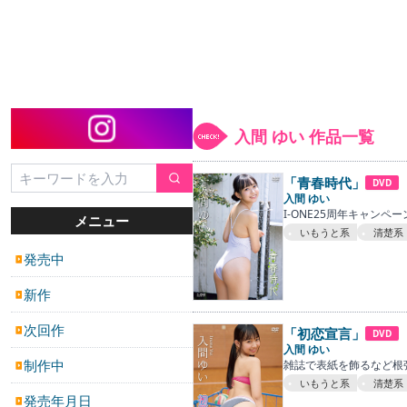
入間 ゆい 作品一覧
「青春時代」
DVD
入間 ゆい
I-ONE25周年キャン
メニュー
いもうと系
清楚系
発売中
▶
新作
▶
次回作
「初恋宣言」
▶
DVD
入間 ゆい
制作中
雑誌で表紙を飾るなど根
▶
いもうと系
清楚系
発売年月日
▶