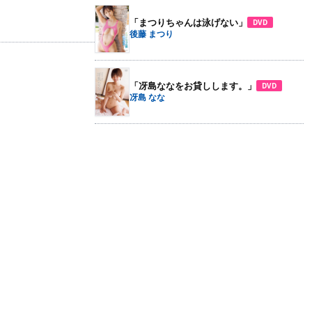
「まつりちゃんは泳げない」
DVD
後藤 まつり
「冴島ななをお貸しします。」
DVD
冴島 なな