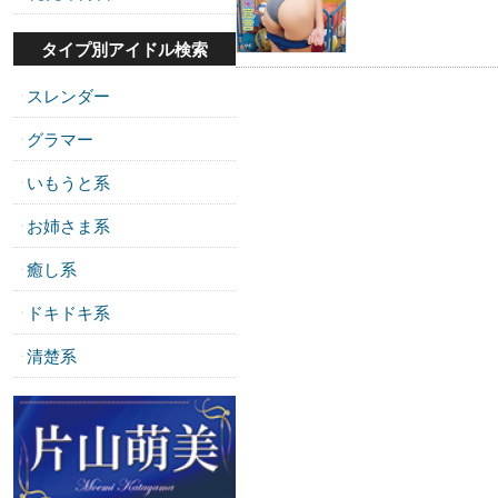
タイプ別アイドル検索
スレンダー
・
グラマー
・
いもうと系
・
お姉さま系
・
癒し系
・
ドキドキ系
・
清楚系
・