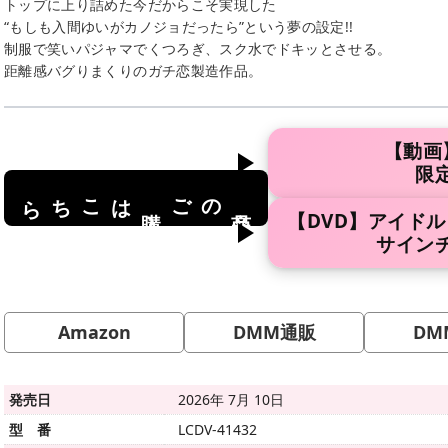
トップに上り詰めた今だからこそ実現した
“もしも入間ゆいがカノジョだったら”という夢の設定!!
制服で笑いパジャマでくつろぎ、スク水でドキッとさせる。
距離感バグりまくりのガチ恋製造作品。
【動画
限
はこちら
のご
商品
購入
【DVD】アイド
サイン
Amazon
DMM通販
DM
発売日
2026年 7月 10日
型 番
LCDV-41432