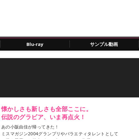
Blu-ray
サンプル動画
懐かしさも新しさも全部ここに。
伝説のグラビア、いま再点火！
あの小阪由佳が帰ってきた！
ミスマガジン2004グランプリやバラエティタレントとして