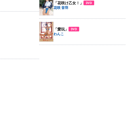
「花咲け乙女！」
DVD
花咲 音羽
「愛玩」
DVD
わんこ