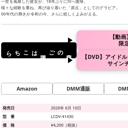
一世を風靡した彼女が、18年ぶりにIVへ復帰。
様々な経験を重ね、再び辿り着いた「原点」としてのグラビア。
00年代の輝きが令和の今、さらに眩しくよみがえる。
【動画
限
はこちら
のご
商品
購入
【DVD】アイド
サイン
Amazon
DMM通販
DM
発売日
2026年 6月 10日
型 番
LCDV-41430
価 格
¥4,200（税抜）