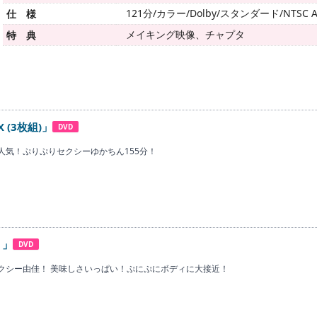
121分/カラー/Dolby/スタンダード/NTSC A
仕 様
メイキング映像、チャプタ
特 典
OX (3枚組)」
DVD
人気！ぷりぷりセクシーゆかちん155分！
）」
DVD
クシー由佳！ 美味しさいっぱい！ぷにぷにボディに大接近！