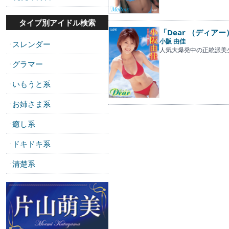
タイプ別アイドル検索
「Dear （ディアー
小阪 由佳
スレンダー
・
人気大爆発中の正統派美
グラマー
・
いもうと系
・
お姉さま系
・
癒し系
・
ドキドキ系
・
清楚系
・