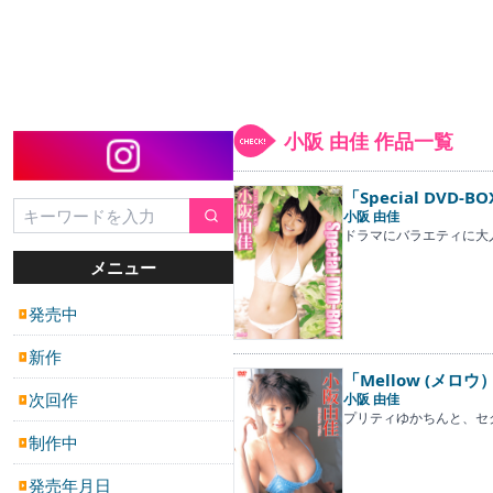
小阪 由佳 作品一覧
「Special DVD-B
小阪 由佳
ドラマにバラエティに大
メニュー
発売中
▶
新作
▶
「Mellow (メロウ
次回作
小阪 由佳
▶
プリティゆかちんと、セ
制作中
▶
発売年月日
▶