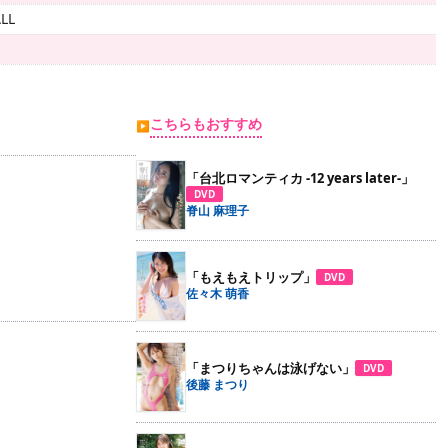
LL
こちらもおすすめ
▶
「台北ロマンティカ -12 years later-」
DVD
脊山 麻理子
「もえもえトリップ」
DVD
佐々木 萌香
「まつりちゃんは泳げない」
DVD
後藤 まつり