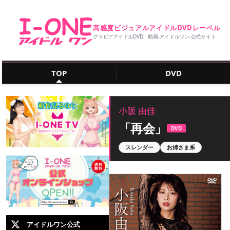
高感度ビジュアルアイドルDVDレーベル
グラビアアイドルDVD、動画‐アイドルワン‐公式サイト
TOP
DVD
小阪 由佳
「再会」
DVD
スレンダー
お姉さま系
アイドルワン公式