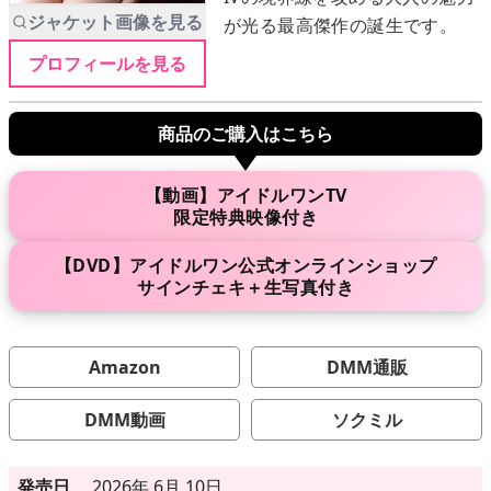
ジャケット画像を見る
が光る最高傑作の誕生です。
プロフィールを見る
メニュー
商品のご購入はこちら
▶
発売中
▶
新作
【動画】アイドルワンTV
限定特典映像付き
▶
次回作
【DVD】アイドルワン公式オンラインショップ
サインチェキ＋生写真付き
▶
制作中
▶
発売年月日
Amazon
DMM通販
DMM動画
ソクミル
ご利用ガイド
発売日
2026年 6月 10日