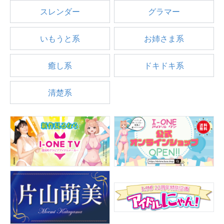
スレンダー
グラマー
いもうと系
お姉さま系
癒し系
ドキドキ系
清楚系