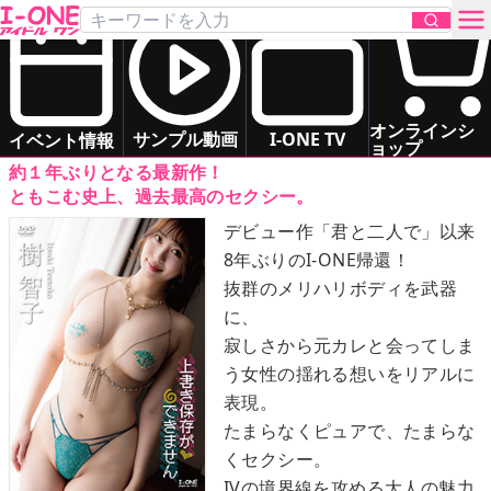
樹 智子
「上書き保存ができません」
DVD
お問い合わせ
グラマー
お姉さま系
オンラインシ
サンプル動画
I-ONE TV
イベント情報
ョップ
約１年ぶりとなる最新作！
TOP
ともこむ史上、過去最高のセクシー。
デビュー作「君と二人で」以来
DVD
8年ぶりのI-ONE帰還！
抜群のメリハリボディを武器
Blu-ray
に、
寂しさから元カレと会ってしま
サンプル動画
う女性の揺れる想いをリアルに
表現。
イベント情報
たまらなくピュアで、たまらな
くセクシー。
アイドル一覧
IVの境界線を攻める大人の魅力