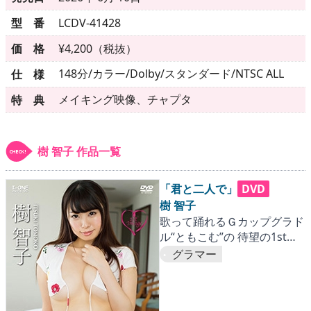
▶
更新情報
型 番
LCDV-41428
▶
個人情報保護について
価 格
¥4,200（税抜）
▶
よくあるご質問
148分/カラー/Dolby/スタンダード/NTSC ALL
仕 様
メイキング映像、チャプタ
特 典
▶
会社概要
▶
お問い合わせフォーム
樹 智子 作品一覧
「君と二人で」
DVD
樹 智子
歌って踊れるＧカップグラド
ル“ともこむ”の 待望の1stイ
メージ作品!!
グラマー