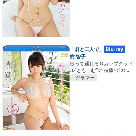
「君と二人で」
Blu-ray
樹 智子
歌って踊れるＧカップグラド
ル“ともこむ”の 待望の1stイ
メージ作品!!
グラマー