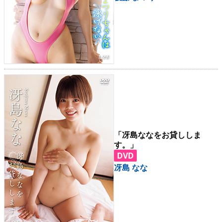
「冴島ななをお貸ししま
す。」
DVD
冴島 なな