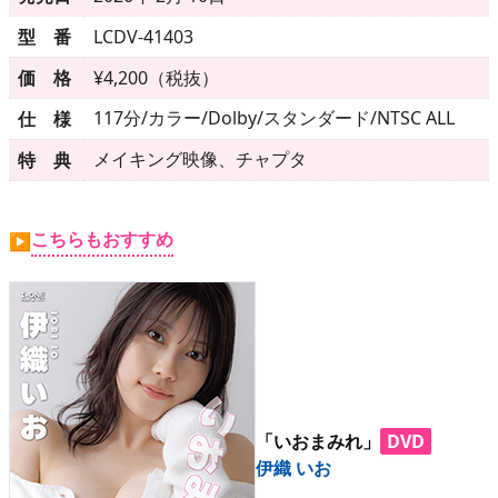
▶
更新情報
型 番
LCDV-41403
▶
個人情報保護について
価 格
¥4,200（税抜）
▶
よくあるご質問
117分/カラー/Dolby/スタンダード/NTSC ALL
仕 様
メイキング映像、チャプタ
特 典
▶
会社概要
▶
お問い合わせフォーム
こちらもおすすめ
▶
「いおまみれ」
DVD
伊織 いお