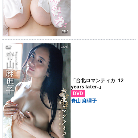
「台北ロマンティカ -12
years later-」
DVD
脊山 麻理子