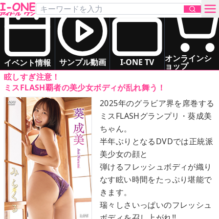
葵 成美
「みらくる」
DVD
お問い合わせ
スレンダー
清楚系
癒し系
オンラインシ
サンプル動画
I-ONE TV
イベント情報
ョップ
眩しすぎ注意！
TOP
ミスFLASH覇者の美少女ボディが乱れ舞う！
2025年のグラビア界を席巻する
DVD
ミスFLASHグランプリ・葵成美
ちゃん。
Blu-ray
半年ぶりとなるDVDでは正統派
美少女の顔と
サンプル動画
弾けるフレッシュボディが織り
なす眩い時間をたっぷり堪能で
イベント情報
きます。
瑞々しさいっぱいのフレッシュ
アイドル一覧
ボディを召し上がれ!!