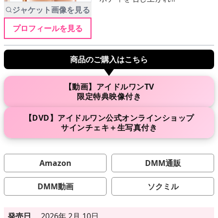
ジャケット画像を見る
プロフィールを見る
メニュー
商品のご購入はこちら
▶
発売中
▶
新作
【動画】アイドルワンTV
限定特典映像付き
▶
次回作
【DVD】アイドルワン公式オンラインショップ
サインチェキ＋生写真付き
▶
制作中
▶
発売年月日
Amazon
DMM通販
DMM動画
ソクミル
ご利用ガイド
発売日
2026年 2月 10日