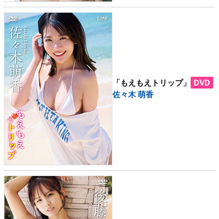
「もえもえトリップ」
DVD
佐々木 萌香