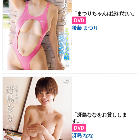
「まつりちゃんは泳げない」
DVD
後藤 まつり
「冴島ななをお貸ししま
す。」
DVD
冴島 なな