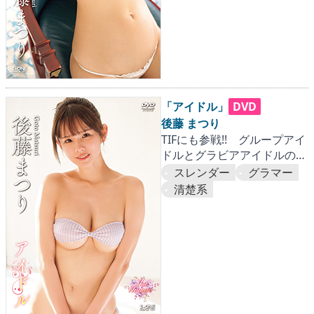
「アイドル」
DVD
後藤 まつり
TIFにも参戦!! グループアイ
ドルとグラビアアイドルのハ
イブリッド 後藤まつりちゃ
スレンダー
グラマー
んがIVデビュー!! グラビアZ
清楚系
世代の到来を体感せよ!!