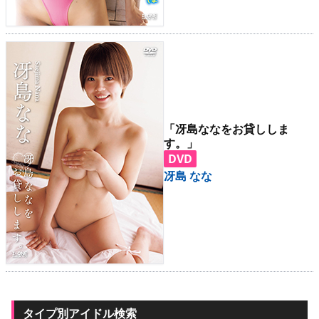
「冴島ななをお貸ししま
す。」
DVD
冴島 なな
タイプ別アイドル検索