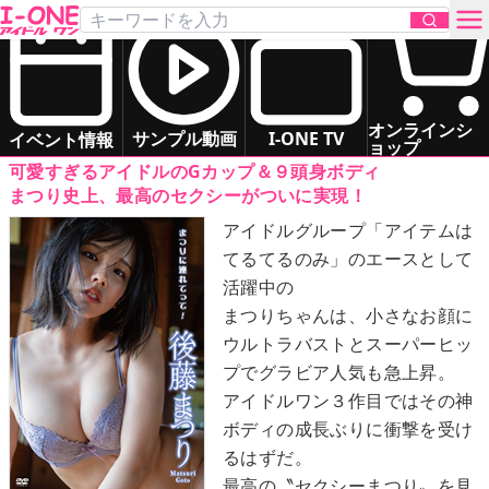
後藤 まつり
「まつりに連れてって！」
DVD
お問い合わせ
スレンダー
グラマー
清楚系
オンラインシ
サンプル動画
I-ONE TV
イベント情報
ョップ
可愛すぎるアイドルのGカップ＆９頭身ボディ
TOP
まつり史上、最高のセクシーがついに実現！
アイドルグループ「アイテムは
DVD
てるてるのみ」のエースとして
活躍中の
Blu-ray
まつりちゃんは、小さなお顔に
ウルトラバストとスーパーヒッ
サンプル動画
プでグラビア人気も急上昇。
アイドルワン３作目ではその神
イベント情報
ボディの成長ぶりに衝撃を受け
るはずだ。
アイドル一覧
最高の〝セクシーまつり〟を見