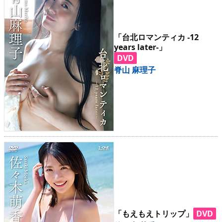
「台北ロマンティカ -12
years later-」
DVD
脊山 麻理子
「もえもえトリップ」
DVD