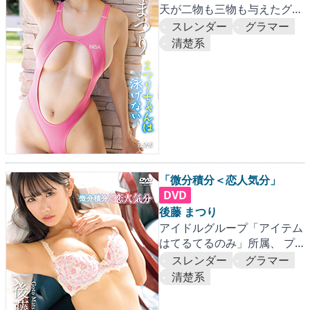
天が二物も三物も与えたグラ
ビアスター。
スレンダー
グラマー
清楚系
「微分積分＜恋人気分」
DVD
後藤 まつり
アイドルグループ「アイテム
はてるてるのみ」所属、 プ
リティフェィスとGカップバ
スレンダー
グラマー
ストが眩しい後藤まつりちゃ
清楚系
んが2度目の登場！