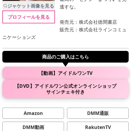
ジャケット画像を見る
逃すな。
プロフィールを見る
メニュー
発売元：株式会社徳間書店
販売元：株式会社ラインコミュ
▶
発売中
ニケーションズ
▶
新作
商品のご購入はこちら
▶
次回作
【動画】アイドルワンTV
▶
制作中
【DVD】アイドルワン公式オンラインショップ
サインチェキ付き
▶
発売年月日
Amazon
DMM通販
ご利用ガイド
DMM動画
RakutenTV