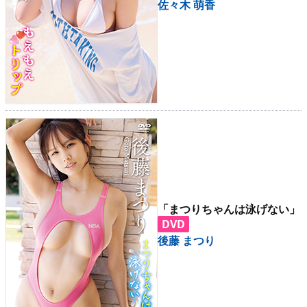
佐々木 萌香
「まつりちゃんは泳げない」
DVD
後藤 まつり