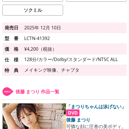
▶
更新情報
ソクミル
▶
個人情報保護について
発売日
2025年 12月 10日
▶
よくあるご質問
型 番
LCTN-41392
▶
会社概要
価 格
¥4,200（税抜）
▶
お問い合わせフォーム
128分/カラー/Dolby/スタンダード/NTSC ALL
仕 様
メイキング映像、チャプタ
特 典
後藤 まつり 作品一覧
「まつりちゃんは泳げない」
DVD
後藤 まつり
可憐な顔に圧巻の美ボディ。