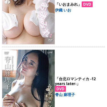
「いおまみれ」
DVD
伊織 いお
「台北ロマンティカ -12
years later-」
DVD
脊山 麻理子