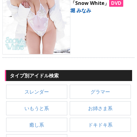
「Snow White」
DVD
堀 みなみ
タイプ別アイドル検索
スレンダー
グラマー
いもうと系
お姉さま系
癒し系
ドキドキ系