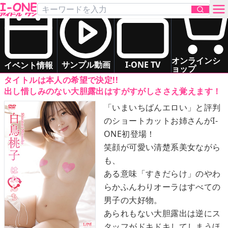
白鳥 桃子
「はれんち」
DVD
お問い合わせ
グラマー
お姉さま系
オンラインシ
サンプル動画
I-ONE TV
イベント情報
ョップ
タイトルは本人の希望で決定!!
TOP
出し惜しみのない大胆露出はすがすがしささえ覚えます！
「いまいちばんエロい」と評判
DVD
のショートカットお姉さんがI-
ONE初登場！
Blu-ray
笑顔が可愛い清楚系美女ながら
も、
サンプル動画
ある意味「すきだらけ」のやわ
らかふんわりオーラはすべての
イベント情報
男子の大好物。
あられもない大胆露出は逆にス
アイドル一覧
タッフがドキドキしてしまうほ