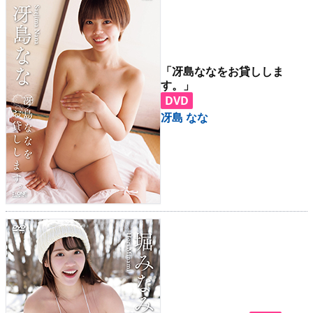
「冴島ななをお貸ししま
す。」
DVD
冴島 なな