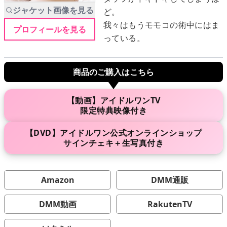
ジャケット画像を見る
ど。
我々はもうモモコの術中にはま
プロフィールを見る
メニュー
っている。
▶
発売中
商品のご購入はこちら
▶
新作
【動画】アイドルワンTV
限定特典映像付き
▶
次回作
【DVD】アイドルワン公式オンラインショップ
▶
制作中
サインチェキ＋生写真付き
▶
発売年月日
Amazon
DMM通販
ご利用ガイド
DMM動画
RakutenTV