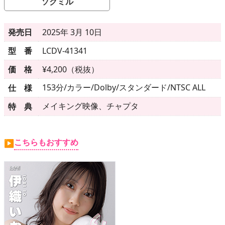
▶
更新情報
ソクミル
▶
個人情報保護について
発売日
2025年 3月 10日
▶
よくあるご質問
型 番
LCDV-41341
価 格
¥4,200（税抜）
▶
会社概要
153分/カラー/Dolby/スタンダード/NTSC ALL
仕 様
▶
お問い合わせフォーム
メイキング映像、チャプタ
特 典
こちらもおすすめ
▶