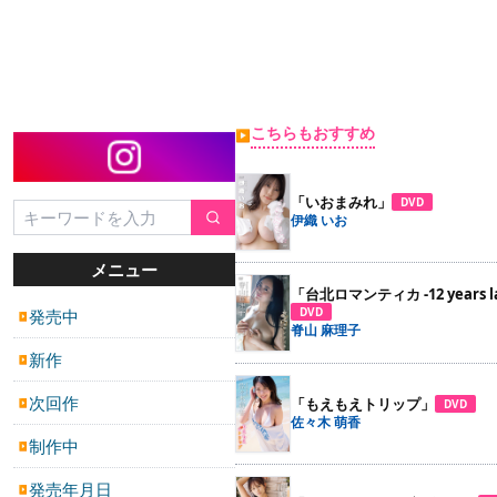
こちらもおすすめ
▶
「いおまみれ」
DVD
伊織 いお
メニュー
「台北ロマンティカ -12 years la
DVD
発売中
▶
脊山 麻理子
新作
▶
次回作
「もえもえトリップ」
DVD
▶
佐々木 萌香
制作中
▶
発売年月日
▶