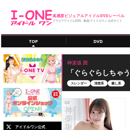
高感度ビジュアルアイドルDVDレーベル
グラビアアイドルDVD、動画‐アイドルワン‐公式サイト
TOP
DVD
神楽坂 茜
「ぐらぐらしちゃ
スレンダー
清楚系
癒し系
アイドルワン公式