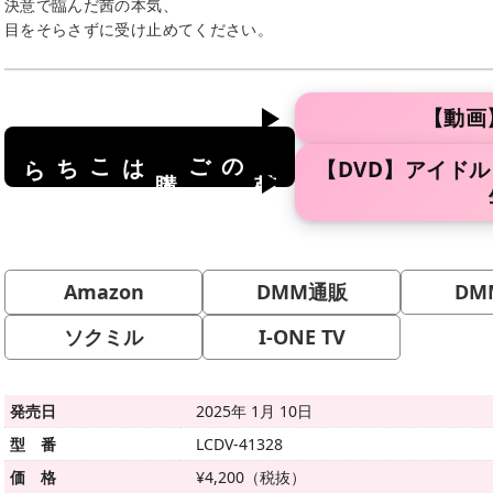
決意で臨んだ茜の本気、
目をそらさずに受け止めてください。
【動画
はこちら
のご
【DVD】アイド
商品
購入
Amazon
DMM通販
DM
ソクミル
I-ONE TV
発売日
2025年 1月 10日
型 番
LCDV-41328
価 格
¥4,200（税抜）