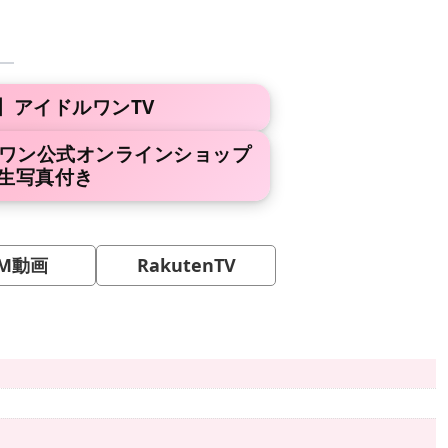
】アイドルワンTV
ルワン公式オンラインショップ
生写真付き
M動画
RakutenTV