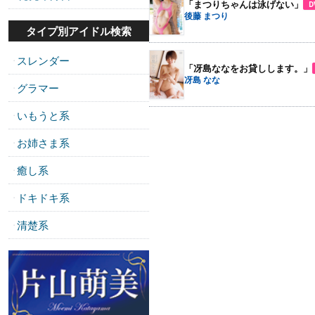
「まつりちゃんは泳げない」
D
後藤 まつり
タイプ別アイドル検索
スレンダー
・
「冴島ななをお貸しします。」
冴島 なな
グラマー
・
いもうと系
・
お姉さま系
・
癒し系
・
ドキドキ系
・
清楚系
・