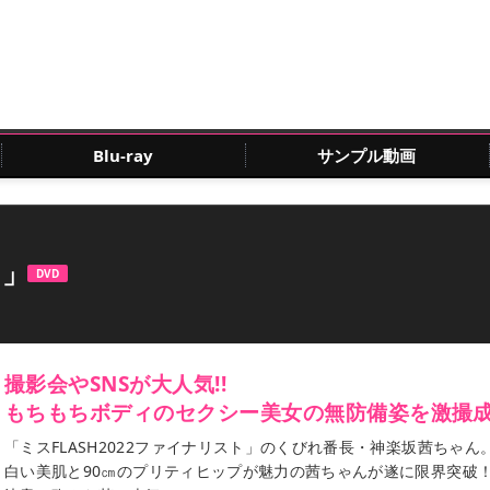
Blu-ray
サンプル動画
う」
DVD
撮影会やSNSが大人気!!
もちもちボディのセクシー美女の無防備姿を激撮成功
「ミスFLASH2022ファイナリスト」のくびれ番長・神楽坂茜ちゃん
白い美肌と90㎝のプリティヒップが魅力の茜ちゃんが遂に限界突破