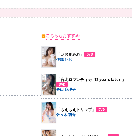
LL
こちらもおすすめ
▶
「いおまみれ」
DVD
伊織 いお
「台北ロマンティカ -12 years later-」
DVD
脊山 麻理子
「もえもえトリップ」
DVD
佐々木 萌香