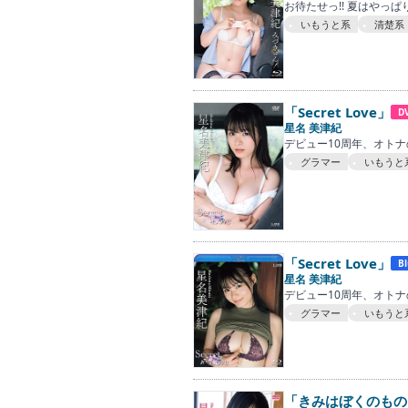
お待たせっ!! 夏はやっ
いもうと系
清楚系
「Secret Love」
D
星名 美津紀
デビュー10周年、オト
グラマー
いもうと
「Secret Love」
Bl
星名 美津紀
デビュー10周年、オト
グラマー
いもうと
「きみはぼくのもの