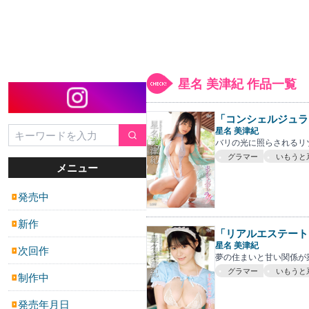
星名 美津紀 作品一覧
「コンシェルジュラ
星名 美津紀
バリの光に照らされるリ
グラマー
いもうと
メニュー
発売中
▶
新作
▶
「リアルエステート
星名 美津紀
次回作
▶
夢の住まいと甘い関係が
グラマー
いもうと
制作中
▶
発売年月日
▶