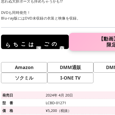
思わぬ大胆ポーズも拝めちゃうかも!?
DVDも同時発売！
Blu-ray版にはDVD未収録の衣装と映像を収録。
【動画
はこちら
のご
限
商品
購入
Amazon
DMM通販
DM
ソクミル
I-ONE TV
発売日
2024年 4月 20日
型 番
LCBD-01271
価 格
¥5,200（税抜）