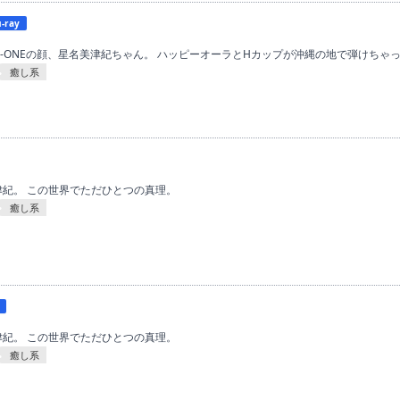
u-ray
-ONEの顔、星名美津紀ちゃん。 ハッピーオーラとHカップが沖縄の地で弾けちゃ
癒し系
津紀。 この世界でただひとつの真理。
癒し系
津紀。 この世界でただひとつの真理。
癒し系