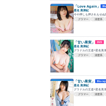
「Love Again」
Bl
星名 美津紀
今や押しも押されもせぬI
グラマー
清楚系
「甘い果実」
DVD
星名 美津紀
グラドルの王道=星名美
グラマー
清楚系
「甘い果実」
Blu-ray
星名 美津紀
グラドルの王道=星名美
グラマー
清楚系