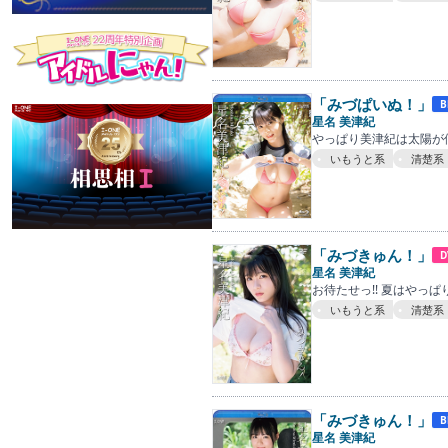
「みづぱいぬ！」
B
星名 美津紀
やっぱり美津紀は太陽が似
いもうと系
清楚系
「みづきゅん！」
D
星名 美津紀
お待たせっ!! 夏はやっ
いもうと系
清楚系
「みづきゅん！」
B
星名 美津紀