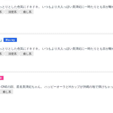
っとりとした色気にドキドキ。 いつもより大人っぽい美津紀に一時たりとも目が離せ
系
清楚系
癒し系
」
Blu-ray
っとりとした色気にドキドキ。 いつもより大人っぽい美津紀に一時たりとも目が離せ
系
清楚系
癒し系
D
-ONEの顔、星名美津紀ちゃん。 ハッピーオーラとHカップが沖縄の地で弾けちゃ
癒し系