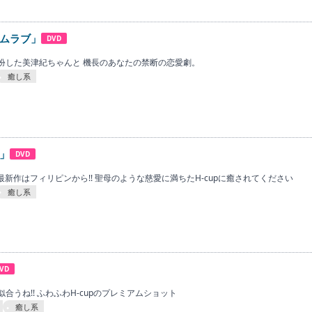
ムラブ」
DVD
扮した美津紀ちゃんと 機長のあなたの禁断の恋愛劇。
癒し系
」
DVD
る最新作はフィリピンから!! 聖母のような慈愛に満ちたH-cupに癒されてください
癒し系
VD
合うね!! ふわふわH-cupのプレミアムショット
癒し系