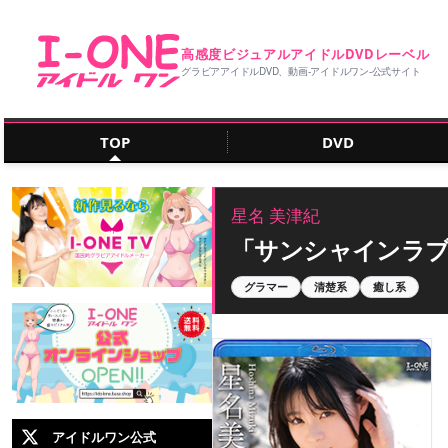
高感度ビジュアルアイドルDVDレーベル
グラビアアイドルDVD、動画‐アイドルワン‐公式サイト
TOP
DVD
星名 美津紀
「サンシャインラ
グラマー
清楚系
癒し系
アイドルワン公式