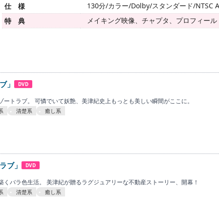
130分/カラー/Dolby/スタンダード/NTSC A
仕 様
メイキング映像、チャプタ、プロフィール
特 典
ブ」
DVD
ゾートラブ。 可憐でいて妖艶、美津紀史上もっとも美しい瞬間がここに。
系
清楚系
癒し系
ラブ」
DVD
築くバラ色生活。 美津紀が贈るラグジュアリーな不動産ストーリー、開幕！
系
清楚系
癒し系