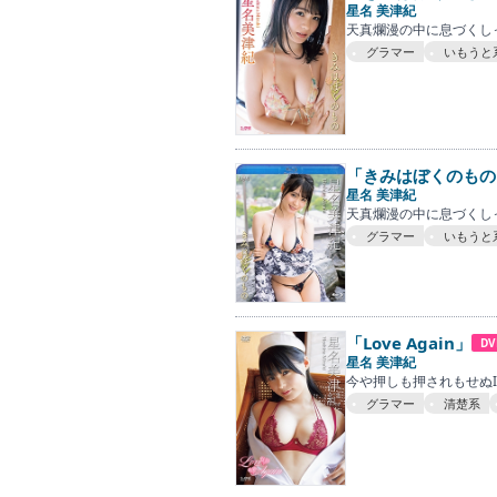
星名 美津紀
天真爛漫の中に息づくし
グラマー
いもうと
「きみはぼくのもの
星名 美津紀
天真爛漫の中に息づくし
グラマー
いもうと
「Love Again」
DV
星名 美津紀
今や押しも押されもせぬI
グラマー
清楚系