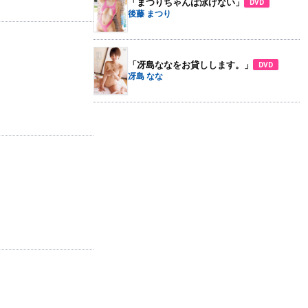
「まつりちゃんは泳げない」
DVD
後藤 まつり
「冴島ななをお貸しします。」
DVD
冴島 なな