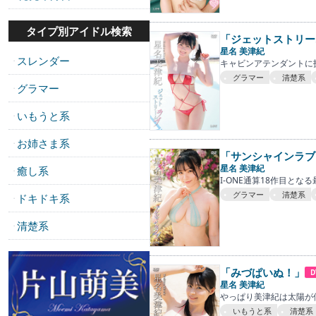
タイプ別アイドル検索
「ジェットストリー
星名 美津紀
スレンダー
・
キャビンアテンダントに
グラマー
清楚系
グラマー
・
いもうと系
・
お姉さま系
・
「サンシャインラブ
星名 美津紀
癒し系
・
I-ONE通算18作目とな
グラマー
清楚系
ドキドキ系
・
清楚系
・
「みづぱいぬ！」
D
星名 美津紀
やっぱり美津紀は太陽が似
いもうと系
清楚系