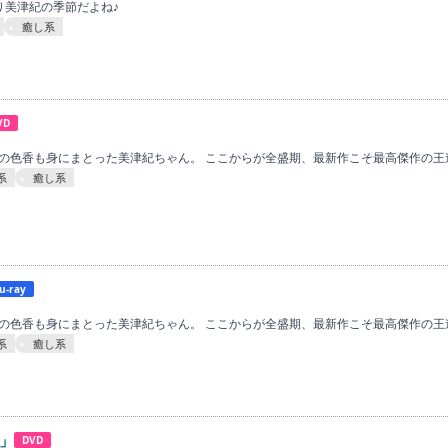
ぱり美津紀の季節だよね♪
癒し系
VD
ナの色香も身にまとった美津紀ちゃん。 ここからが全盛期、最新作こそ最高傑作の王
系
癒し系
u-ray
ナの色香も身にまとった美津紀ちゃん。 ここからが全盛期、最新作こそ最高傑作の王
系
癒し系
」
DVD