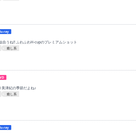
lu-ray
合うね!! ふわふわH-cupのプレミアムショット
癒し系
VD
ぱり美津紀の季節だよね♪
癒し系
lu-ray