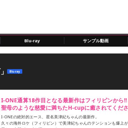
Blu-ray
サンプル動画
ブ」
Blu-ray
I-ONE通算18作目となる最新作はフィリピンから!!
聖母のような慈愛に満ちたH-cupに癒されてくだ
I-ONEの絶対的エース、星名美津紀ちゃんの最新作。
久々の海外ロケ（フィリピン）で美津紀ちゃんのテンションも爆上