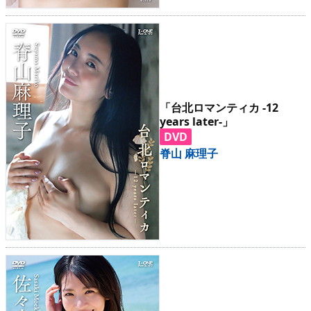
「台北ロマンティカ -12
years later-」
DVD
脊山 麻理子