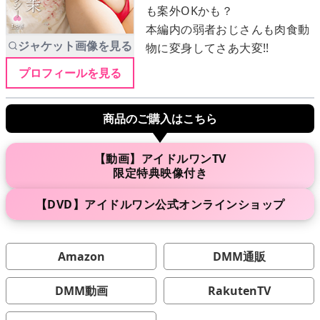
も案外OKかも？
本編内の弱者おじさんも肉食動
ジャケット画像を見る
物に変身してさあ大変!!
メニュー
プロフィールを見る
▶
発売中
商品のご購入はこちら
▶
新作
【動画】アイドルワンTV
▶
次回作
限定特典映像付き
▶
制作中
【DVD】アイドルワン公式オンラインショップ
▶
発売年月日
Amazon
DMM通販
ご利用ガイド
DMM動画
RakutenTV