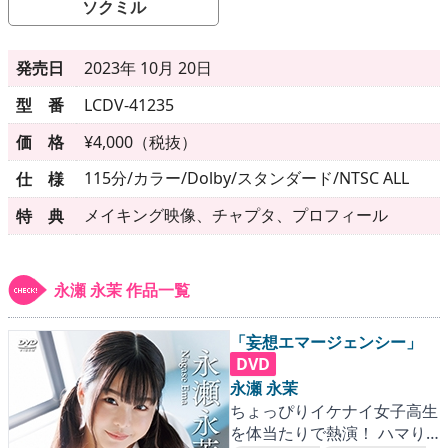
▶
更新情報
ソクミル
▶
個人情報保護について
発売日
2023年 10月 20日
▶
よくあるご質問
型 番
LCDV-41235
価 格
¥4,000（税抜）
▶
会社概要
115分/カラー/Dolby/スタンダード/NTSC ALL
仕 様
▶
お問い合わせフォーム
メイキング映像、チャプタ、プロフィール
特 典
永瀬 永茉 作品一覧
「妄想エマージェンシー」
DVD
永瀬 永茉
ちょっぴりイケナイ女子高生
を体当たりで熱演！ ハマり