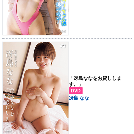
「冴島ななをお貸ししま
す。」
DVD
冴島 なな