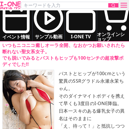
永瀬 永茉
「禁断エマージェンシー」
DVD
お問い合わせ
グラマー
いもうと系
ドキドキ系
オンラインシ
サンプル動画
I-ONE TV
イベント情報
ョップ
いつもニコニコ癒しオーラ全開、なおかつお願いされたら
TOP
断れない聖女系女子。
でも脱いでみるとバストもヒップも100センチの超攻撃ボ
ディでした!!
DVD
バストとヒップが100cmという
驚異のSSRグラドル永瀬永茉ち
Blu-ray
ゃん。
そのダイナマイトボディを携え
サンプル動画
て早くも3度目のI-ONE降臨。
日本一スキのある爆乳女子の異
イベント情報
名はそのままに
「え、待って！」と抵抗しつつ
アイドル一覧