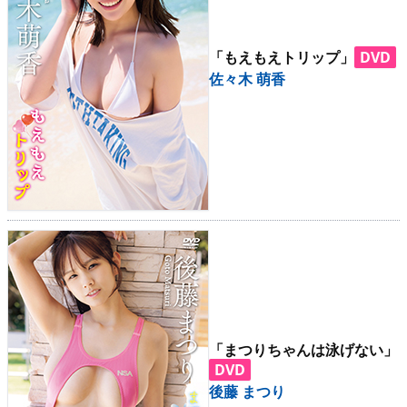
「もえもえトリップ」
DVD
佐々木 萌香
「まつりちゃんは泳げない」
DVD
後藤 まつり