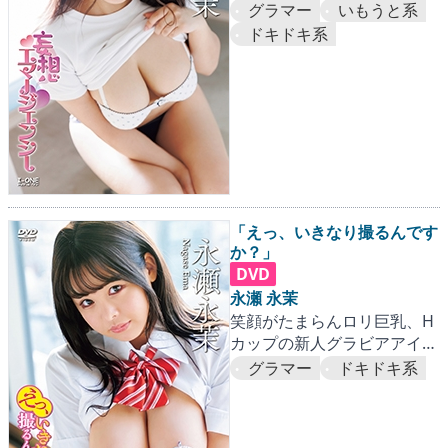
すぎのシチュエーションがお
グラマー
いもうと系
じさんのハートを弄びます。
ドキドキ系
「えっ、いきなり撮るんです
か？」
DVD
永瀬 永茉
笑顔がたまらんロリ巨乳、H
カップの新人グラビアアイド
ル!! 今回はI-ONEの用意した
グラマー
ドキドキ系
さまざまな試練にチャレンジ
して頂きます。