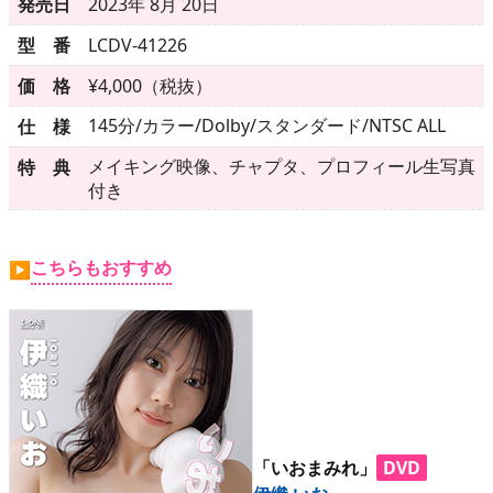
▶
更新情報
発売日
2023年 8月 20日
型 番
LCDV-41226
▶
個人情報保護について
価 格
¥4,000（税抜）
▶
よくあるご質問
145分/カラー/Dolby/スタンダード/NTSC ALL
仕 様
▶
会社概要
メイキング映像、チャプタ、プロフィール生写真
特 典
付き
▶
お問い合わせフォーム
こちらもおすすめ
▶
「いおまみれ」
DVD