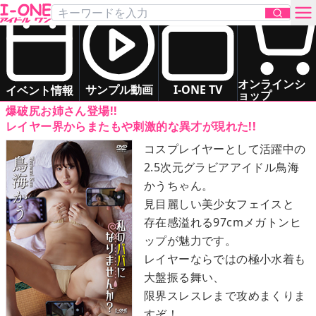
鳥海 かう
「私のパパになりませんか？」
DVD
お問い合わせ
グラマー
お姉さま系
ドキドキ系
オンラインシ
サンプル動画
I-ONE TV
イベント情報
ョップ
爆破尻お姉さん登場!!
TOP
レイヤー界からまたもや刺激的な異才が現れた!!
コスプレイヤーとして活躍中の
DVD
2.5次元グラビアアイドル鳥海
かうちゃん。
Blu-ray
見目麗しい美少女フェイスと
存在感溢れる97cmメガトンヒ
サンプル動画
ップが魅力です。
レイヤーならではの極小水着も
イベント情報
大盤振る舞い、
限界スレスレまで攻めまくりま
アイドル一覧
すぞ！