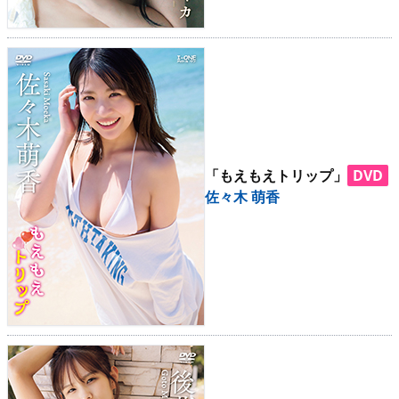
「もえもえトリップ」
DVD
佐々木 萌香