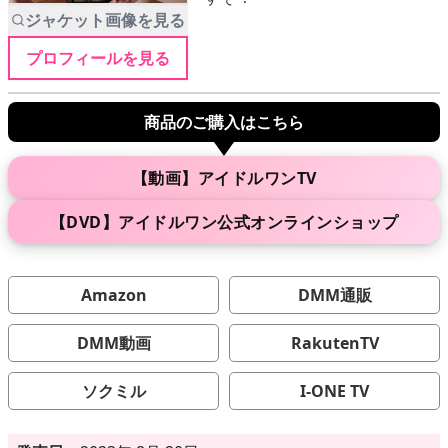
ジャケット画像を見る
プロフィールを見る
メニュー
商品のご購入はこちら
▶
発売中
▶
新作
【動画】アイドルワンTV
【DVD】アイドルワン公式オンラインショップ
▶
次回作
▶
制作中
Amazon
DMM通販
▶
発売年月日
DMM動画
RakutenTV
ソクミル
I-ONE TV
ご利用ガイド