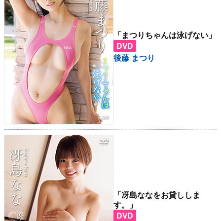
「まつりちゃんは泳げない」
DVD
後藤 まつり
「冴島ななをお貸ししま
す。」
DVD