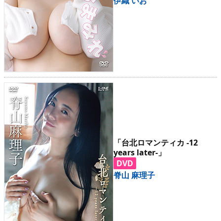
伊織 いお
「台北ロマンティカ -12
years later-」
DVD
脊山 麻理子