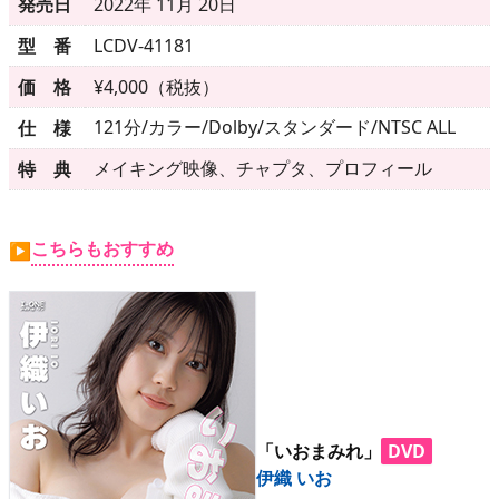
▶
更新情報
発売日
2022年 11月 20日
型 番
LCDV-41181
▶
個人情報保護について
価 格
¥4,000（税抜）
▶
よくあるご質問
121分/カラー/Dolby/スタンダード/NTSC ALL
仕 様
▶
会社概要
メイキング映像、チャプタ、プロフィール
特 典
▶
お問い合わせフォーム
こちらもおすすめ
▶
「いおまみれ」
DVD
伊織 いお