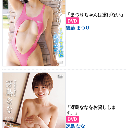
「まつりちゃんは泳げない」
DVD
後藤 まつり
「冴島ななをお貸ししま
す。」
DVD
冴島 なな