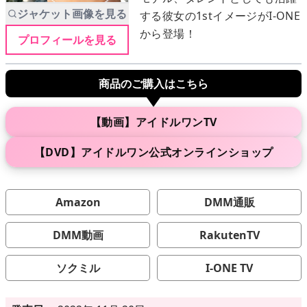
ジャケット画像を見る
する彼女の1stイメージがI-ONE
から登場！
プロフィールを見る
メニュー
商品のご購入はこちら
▶
発売中
▶
新作
【動画】アイドルワンTV
【DVD】アイドルワン公式オンラインショップ
▶
次回作
▶
制作中
Amazon
DMM通販
▶
発売年月日
DMM動画
RakutenTV
ソクミル
I-ONE TV
ご利用ガイド