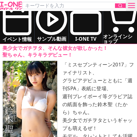
鈴木 聖
「ヲタでも恋していいですか？」
DVD
お問い合わせ
スレンダー
グラマー
癒し系
オンラインシ
サンプル動画
I-ONE TV
イベント情報
ョップ
美少女でガチヲタ、そんな彼女が欲しかった！
TOP
聖ちゃん、キラキラデビュー！
「ミスセブンティーン2017」フ
DVD
ァイナリスト、
グラビアデビューとともに「週
Blu-ray
刊SPA」表紙に登場、
週刊プレイボーイ等グラビア誌
サンプル動画
の紙面を飾った鈴木聖（たか
ら）ちゃん。
イベント情報
美少女でガチヲタというギャッ
プも萌えるぜ！
アイドル一覧
モデル、タレントとしても活躍