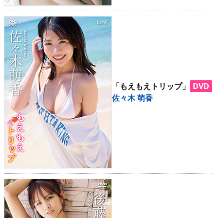
「もえもえトリップ」
DVD
佐々木 萌香