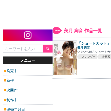
美月 絢音 作品一覧
「ショートカット」
美月 絢音
いまいちばんショートカ
スレンダー
清楚系
メニュー
発売中
▶
新作
▶
次回作
▶
制作中
▶
発売年月日
▶