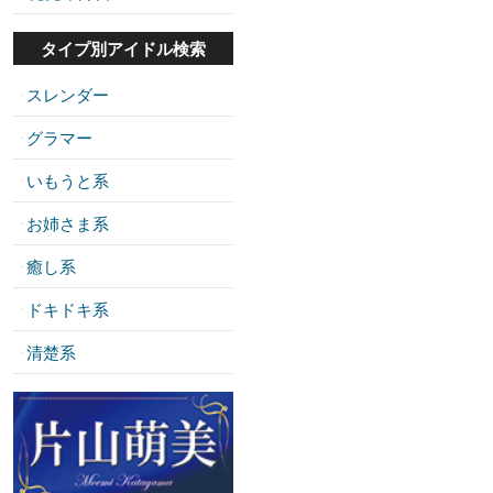
タイプ別アイドル検索
スレンダー
・
グラマー
・
いもうと系
・
お姉さま系
・
癒し系
・
ドキドキ系
・
清楚系
・