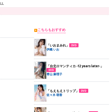
LL
こちらもおすすめ
▶
「いおまみれ」
DVD
伊織 いお
「台北ロマンティカ -12 years later-」
DVD
脊山 麻理子
「もえもえトリップ」
DVD
佐々木 萌香