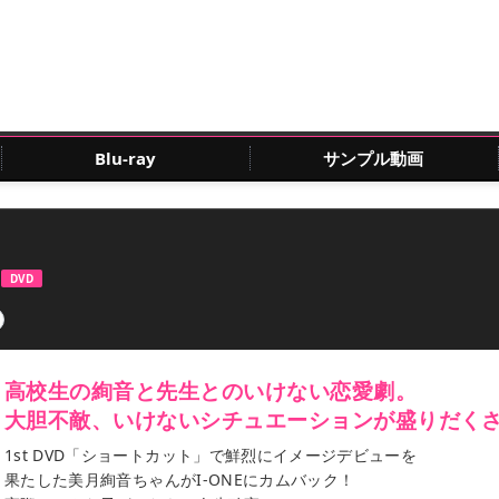
Blu-ray
サンプル動画
」
DVD
高校生の絢音と先生とのいけない恋愛劇。
大胆不敵、いけないシチュエーションが盛りだく
1st DVD「ショートカット」で鮮烈にイメージデビューを
果たした美月絢音ちゃんがI-ONEにカムバック！