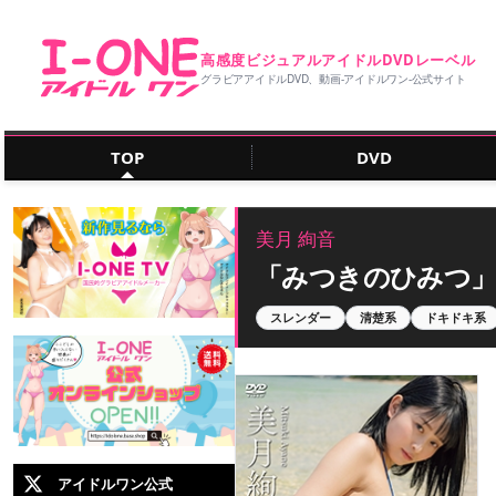
高感度ビジュアルアイドルDVDレーベル
グラビアアイドルDVD、動画‐アイドルワン‐公式サイト
TOP
DVD
美月 絢音
「みつきのひみつ
スレンダー
清楚系
ドキドキ系
アイドルワン公式