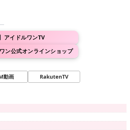
。
】アイドルワンTV
ルワン公式オンラインショップ
M動画
RakutenTV