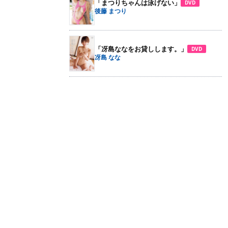
「まつりちゃんは泳げない」
DVD
後藤 まつり
「冴島ななをお貸しします。」
DVD
冴島 なな