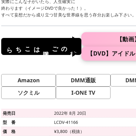
実際にこんな子がいたら、人生確実に
終わります（イメージDVDで良かった！）。
すべて妄想だから成り立つ甘美な世界線を思う存分お楽しみ下さい
【動画
はこちら
のご
商品
購入
【DVD】アイド
Amazon
DMM通販
DM
ソクミル
I-ONE TV
発売日
2022年 8月 20日
型 番
LCDV-41166
価 格
¥3,800（税抜）