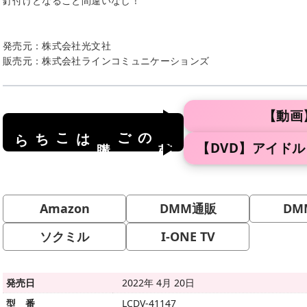
釘付けとなること間違いなし！
発売元：株式会社光文社
販売元：株式会社ラインコミュニケーションズ
【動画
はこちら
のご
商品
購入
【DVD】アイド
Amazon
DMM通販
DM
ソクミル
I-ONE TV
発売日
2022年 4月 20日
型 番
LCDV-41147