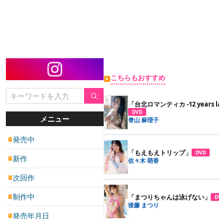
こちらもおすすめ
▶
「台北ロマンティカ -12 years la
DVD
メニュー
脊山 麻理子
発売中
▶
「もえもえトリップ」
DVD
新作
▶
佐々木 萌香
次回作
▶
制作中
「まつりちゃんは泳げない」
D
▶
後藤 まつり
発売年月日
▶