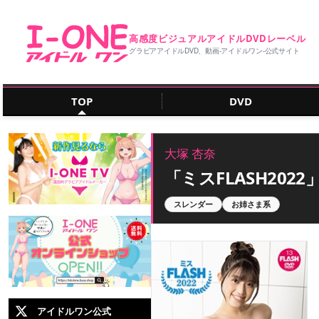
高感度ビジュアルアイドルDVDレーベル
グラビアアイドルDVD、動画‐アイドルワン‐公式サイト
TOP
DVD
大塚 杏奈
「ミスFLASH2022
スレンダー
お姉さま系
アイドルワン公式