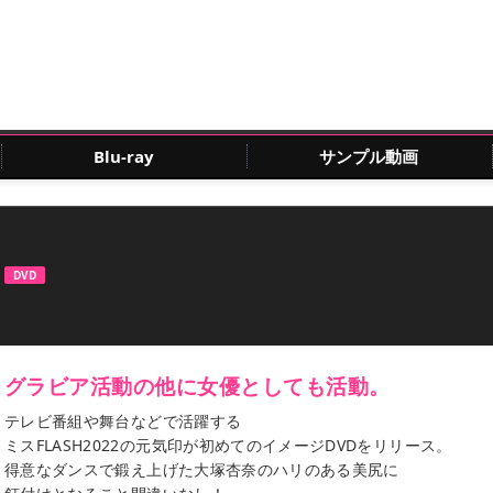
Blu-ray
サンプル動画
」
DVD
グラビア活動の他に女優としても活動。
テレビ番組や舞台などで活躍する
ミスFLASH2022の元気印が初めてのイメージDVDをリリース。
得意なダンスで鍛え上げた大塚杏奈のハリのある美尻に