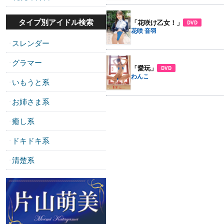
タイプ別アイドル検索
「花咲け乙女！」
DVD
花咲 音羽
スレンダー
・
グラマー
・
「愛玩」
DVD
わんこ
いもうと系
・
お姉さま系
・
癒し系
・
ドキドキ系
・
清楚系
・