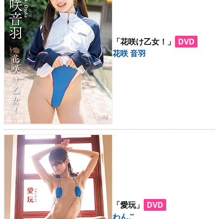
「花咲け乙女！」
DVD
花咲 音羽
「愛玩」
DVD
わんこ