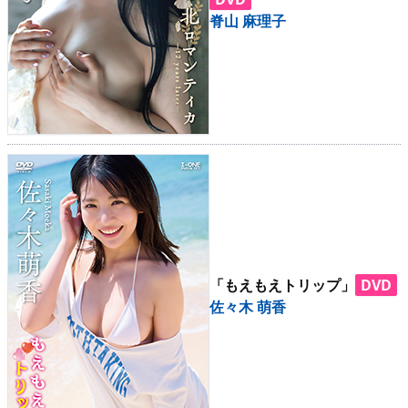
脊山 麻理子
「もえもえトリップ」
DVD
佐々木 萌香