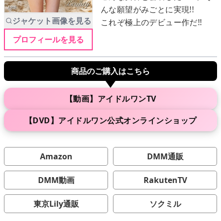
んな願望がみごとに実現!!
ジャケット画像を見る
これぞ極上のデビュー作だ!!
メニュー
プロフィールを見る
▶
発売中
商品のご購入はこちら
▶
新作
【動画】アイドルワンTV
▶
次回作
【DVD】アイドルワン公式オンラインショップ
▶
制作中
Amazon
DMM通販
▶
発売年月日
DMM動画
RakutenTV
ご利用ガイド
東京Lily通販
ソクミル