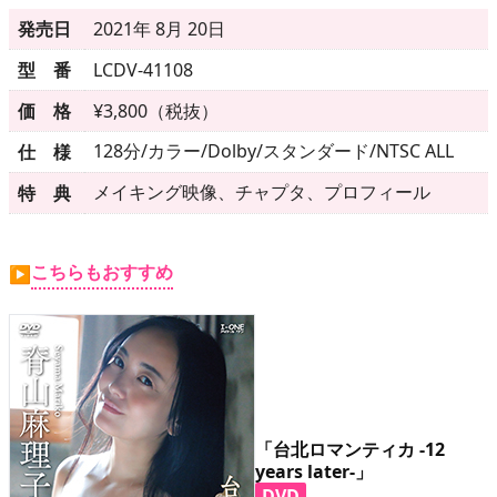
▶
更新情報
発売日
2021年 8月 20日
▶
個人情報保護について
型 番
LCDV-41108
▶
よくあるご質問
価 格
¥3,800（税抜）
128分/カラー/Dolby/スタンダード/NTSC ALL
仕 様
▶
会社概要
メイキング映像、チャプタ、プロフィール
特 典
▶
お問い合わせフォーム
こちらもおすすめ
▶
「台北ロマンティカ -12
years later-」
DVD