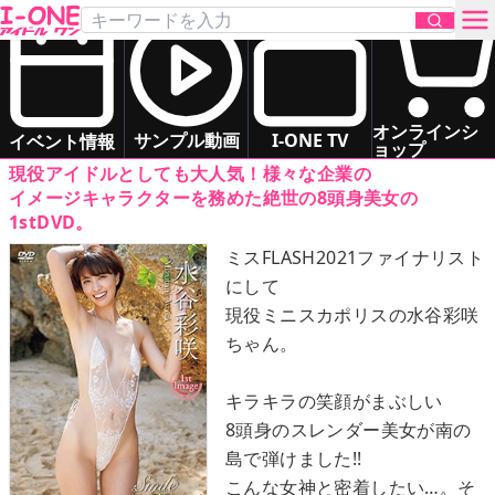
水谷 彩咲
「Smile Beauty」
DVD
お問い合わせ
スレンダー
清楚系
オンラインシ
サンプル動画
I-ONE TV
イベント情報
ョップ
現役アイドルとしても大人気！様々な企業の
TOP
イメージキャラクターを務めた絶世の8頭身美女の
1stDVD。
DVD
ミスFLASH2021ファイナリスト
にして
Blu-ray
現役ミニスカポリスの水谷彩咲
ちゃん。
サンプル動画
キラキラの笑顔がまぶしい
イベント情報
8頭身のスレンダー美女が南の
島で弾けました!!
アイドル一覧
こんな女神と密着したい…。そ