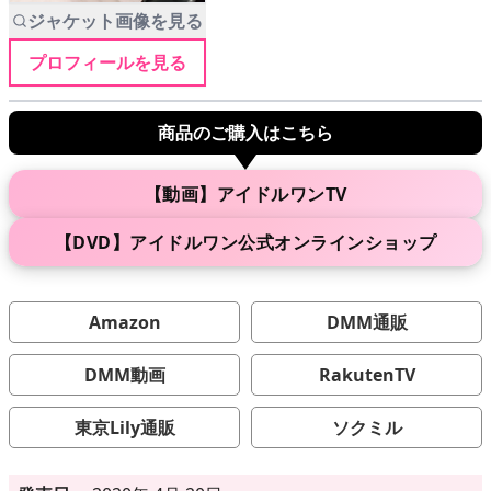
ジャケット画像を見る
プロフィールを見る
メニュー
商品のご購入はこちら
▶
発売中
▶
新作
【動画】アイドルワンTV
【DVD】アイドルワン公式オンラインショップ
▶
次回作
▶
制作中
Amazon
DMM通販
▶
発売年月日
DMM動画
RakutenTV
東京Lily通販
ソクミル
ご利用ガイド