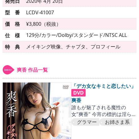
▶
更新情報
発売日
2020年 4月 20日
型 番
LCDV-41007
▶
個人情報保護について
価 格
¥3,800（税抜）
▶
よくあるご質問
129分/カラー/Dolby/スタンダード/NTSC ALL
仕 様
▶
会社概要
メイキング映像、チャプタ、プロフィール
特 典
▶
お問い合わせフォーム
爽香 作品一覧
「デカ女なキミと恋したい」
DVD
爽香
誰もが魅了される魔性の
女"爽香" 今宵の標的は淫らな
ことに貪欲なアナタ
グラマー
お姉さま系