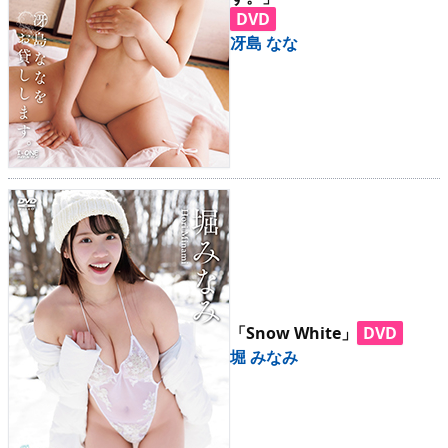
DVD
冴島 なな
「Snow White」
DVD
堀 みなみ