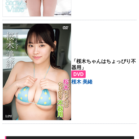
「桜木ちゃんはちょっぴり不
器用」
DVD
桜木 美緒