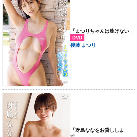
「まつりちゃんは泳げない」
DVD
後藤 まつり
「冴島ななをお貸ししま
す。」