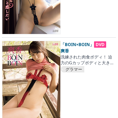
「BOIN×BOIN」
DVD
爽香
洗練された肉食ボディ！ 迫
力のGカップボディと大きな
ヒップに超接近。
グラマー