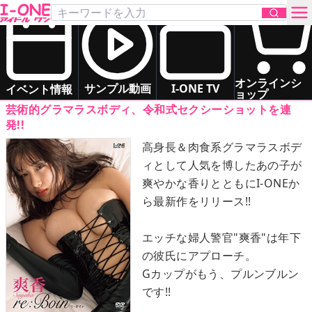
爽香
「re:Boin」
DVD
お問い合わせ
グラマー
オンラインシ
サンプル動画
I-ONE TV
イベント情報
ョップ
芸術的グラマラスボディ、令和式セクシーショットを連
TOP
発!!
高身長＆肉食系グラマラスボデ
DVD
ィとして人気を博したあの子が
爽やかな香りとともにI-ONEか
Blu-ray
ら最新作をリリース!!
サンプル動画
エッチな婦人警官"爽香"は年下
の彼氏にアプローチ。
イベント情報
Gカップがもう、プルンブルン
です!!
アイドル一覧