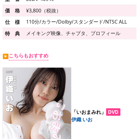
▶
更新情報
価 格
¥3,800（税抜）
▶
個人情報保護について
110分/カラー/Dolby/スタンダード/NTSC ALL
仕 様
▶
よくあるご質問
メイキング映像、チャプタ、プロフィール
特 典
▶
会社概要
こちらもおすすめ
▶
▶
お問い合わせフォーム
「いおまみれ」
DVD
伊織 いお