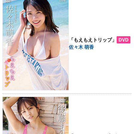
「もえもえトリップ」
DVD
佐々木 萌香