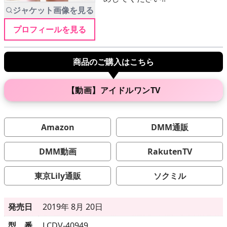
ジャケット画像を見る
プロフィールを見る
メニュー
商品のご購入はこちら
▶
発売中
▶
新作
【動画】アイドルワンTV
▶
次回作
Amazon
DMM通販
▶
制作中
DMM動画
RakutenTV
▶
発売年月日
東京Lily通販
ソクミル
ご利用ガイド
発売日
2019年 8月 20日
型 番
LCDV-40949