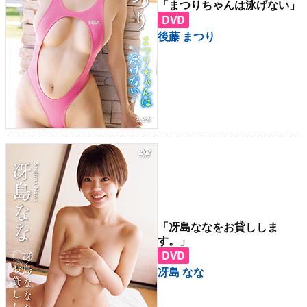
「まつりちゃんは泳げない」
DVD
後藤 まつり
「冴島ななをお貸ししま
す。」
DVD
冴島 なな