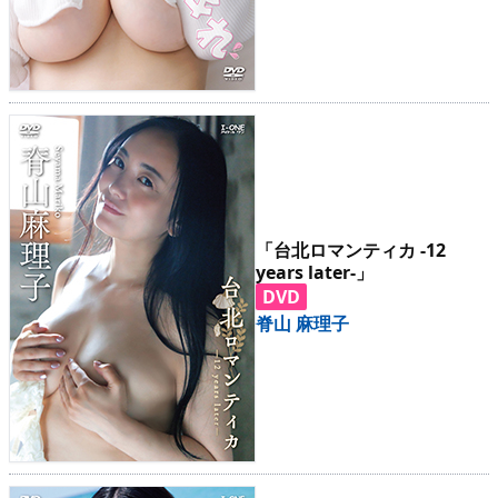
「台北ロマンティカ -12
years later-」
DVD
脊山 麻理子