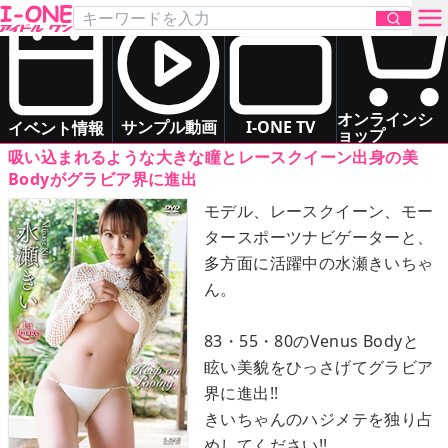
水瀬 きい
「Keep on Loving」
DVD
お問い合わせ
スレンダー
グラマー
お姉さま系
オンラインシ
サンプル動画
I-ONE TV
イベント情報
ョップ
吸い込まれるような大きな瞳とレースクイーン出身の美
TOP
Bodyがグラビア界に進出
モデル、レースクイーン、モー
DVD
タースポーツナビゲーターと、
多方面に活躍中の水瀬きいちゃ
Blu-ray
ん。
サンプル動画
83・55・80のVenus Bodyと
眩い美貌をひっさげてグラビア
イベント情報
界に進出!!
きいちゃんのハジメテを独り占
アイドル一覧
めしてください!!