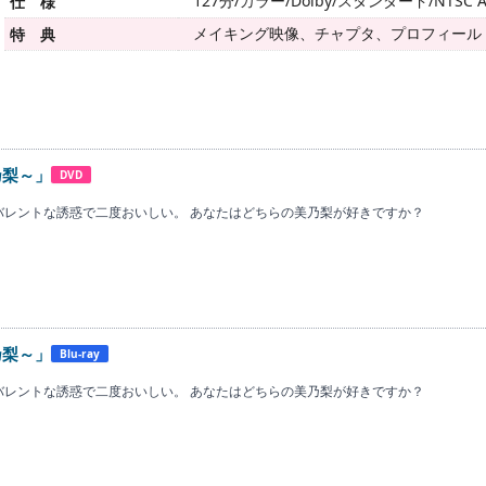
127分/カラー/Dolby/スタンダード/NTSC A
仕 様
メイキング映像、チャプタ、プロフィール
特 典
乃梨～」
DVD
ンビバレントな誘惑で二度おいしい。 あなたはどちらの美乃梨が好きですか？
乃梨～」
Blu-ray
ンビバレントな誘惑で二度おいしい。 あなたはどちらの美乃梨が好きですか？