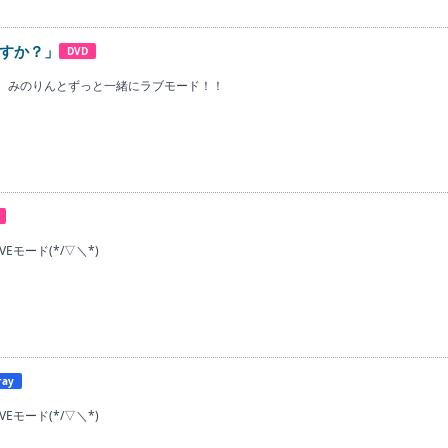
すか？」
DVD
！ みのりんとずっと一緒にラブモード！！
Eモード(*/▽＼*)
ray
Eモード(*/▽＼*)