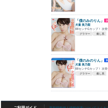
「僕のみのりん」
D
犬童 美乃梨
88センチGカップ！ 次
グラマー
癒し系
「僕のみのりん」
B
犬童 美乃梨
88センチGカップ！ 次
グラマー
癒し系
ご利用ガイド
更新情報
個人情報保護について
よくあ