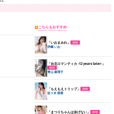
LL
こちらもおすすめ
▶
「いおまみれ」
DVD
伊織 いお
「台北ロマンティカ -12 years later-」
DVD
脊山 麻理子
「もえもえトリップ」
DVD
佐々木 萌香
「まつりちゃんは泳げない」
DVD