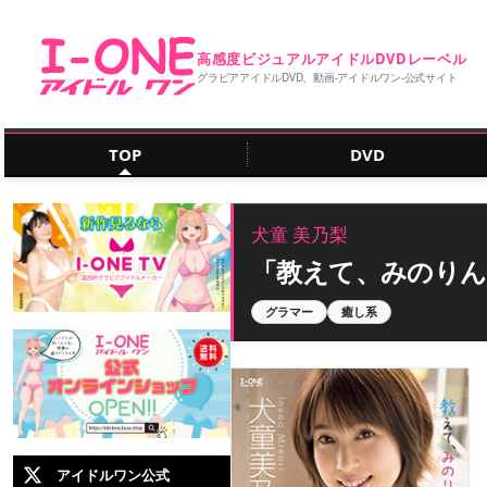
高感度ビジュアルアイドルDVDレーベル
グラビアアイドルDVD、動画‐アイドルワン‐公式サイト
TOP
DVD
犬童 美乃梨
「教えて、みのりん
グラマー
癒し系
アイドルワン公式