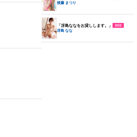
後藤 まつり
「冴島ななをお貸しします。」
DVD
冴島 なな