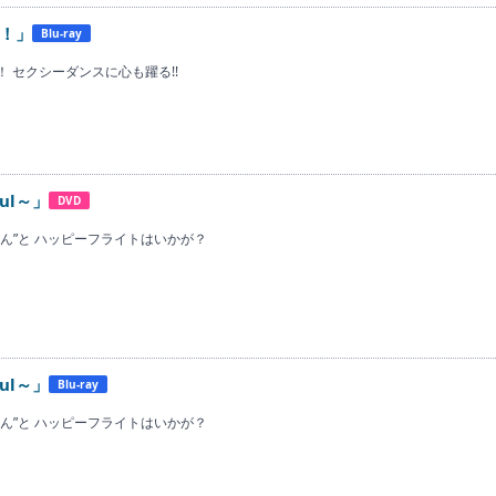
！」
Blu-ray
 セクシーダンスに心も躍る!!
ful～」
DVD
ん”と ハッピーフライトはいかが？
ful～」
Blu-ray
ん”と ハッピーフライトはいかが？