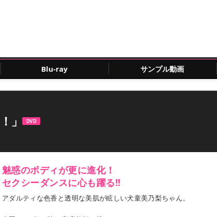
Blu-ray
サンプル動画
！」
DVD
魅惑のボディが更に進化！
セクシーダンスに心も躍る!!
アダルティな色香と透明な美肌が眩しい犬童美乃梨ちゃん。