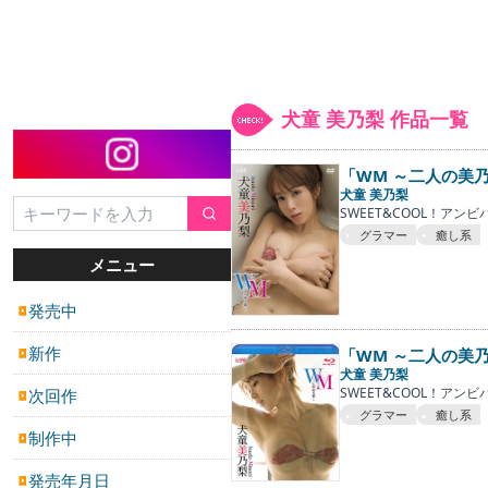
犬童 美乃梨 作品一覧
「WM ～二人の美
犬童 美乃梨
SWEET&COOL！ア
グラマー
癒し系
メニュー
発売中
▶
新作
「WM ～二人の美
▶
犬童 美乃梨
SWEET&COOL！ア
次回作
▶
グラマー
癒し系
制作中
▶
発売年月日
▶