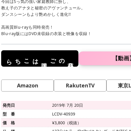
今回はSっ気の強い家庭教師に扮し、
教え子のアナタと秘密のアヴァンチュール。
ダンスシーンもより艶めかしく進化!!
高画質Blu-rayも同時発売！
Blu-ray版にはDVD未収録の衣装と映像を収録！
【動画
はこちら
のご
商品
購入
Amazon
RakutenTV
東京L
発売日
2019年 7月 20日
型 番
LCDV-40939
価 格
¥3,800（税抜）