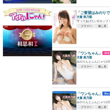
「ご要望はみのりで
犬童 美乃梨
守ってあげたいGカップ
グラマー
癒し系
「ワンちゃん」
DVD
犬童 美乃梨
みのりんとふんにゃりLOV
グラマー
癒し系
「ワンちゃん」
Blu-
犬童 美乃梨
みのりんとふんにゃりLOV
グラマー
癒し系