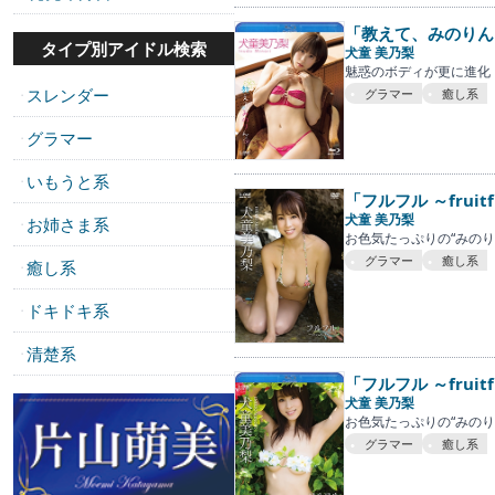
「教えて、みのりん
タイプ別アイドル検索
犬童 美乃梨
魅惑のボディが更に進化！
スレンダー
グラマー
癒し系
・
グラマー
・
いもうと系
・
「フルフル ～fruit
犬童 美乃梨
お姉さま系
・
お色気たっぷりの“みのり
グラマー
癒し系
癒し系
・
ドキドキ系
・
清楚系
・
「フルフル ～fruit
犬童 美乃梨
お色気たっぷりの“みのり
グラマー
癒し系